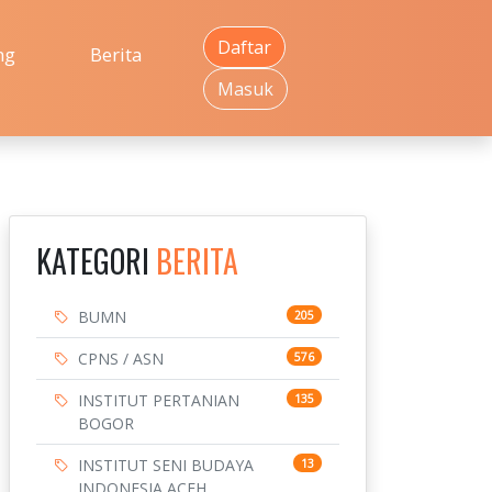
Daftar
ng
Berita
Masuk
KATEGORI
BERITA
BUMN
205
CPNS / ASN
576
INSTITUT PERTANIAN
135
BOGOR
INSTITUT SENI BUDAYA
13
INDONESIA ACEH