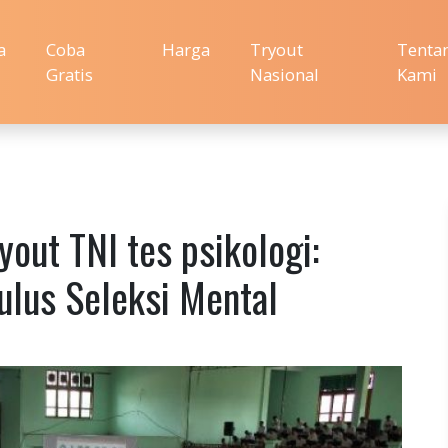
a
Coba
Harga
Tryout
Tenta
Gratis
Nasional
Kami
out TNI tes psikologi:
Lulus Seleksi Mental