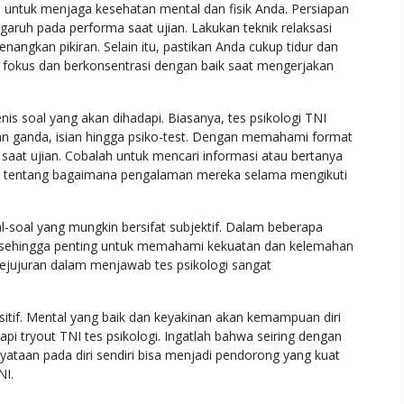
pa untuk menjaga kesehatan mental dan fisik Anda. Persiapan
ngaruh pada performa saat ujian. Lakukan teknik relaksasi
angkan pikiran. Selain itu, pastikan Anda cukup tidur dan
 fokus dan berkonsentrasi dengan baik saat mengerjakan
nis soal yang akan dihadapi. Biasanya, tes psikologi TNI
ihan ganda, isian hingga psiko-test. Dengan memahami format
t saat ujian. Cobalah untuk mencari informasi atau bertanya
NI tentang bagaimana pengalaman mereka selama mengikuti
al-soal yang mungkin bersifat subjektif. Dalam beberapa
ri, sehingga penting untuk memahami kekuatan dan kelemahan
a kejujuran dalam menjawab tes psikologi sangat
sitif. Mental yang baik dan keyakinan akan kemampuan diri
 tryout TNI tes psikologi. Ingatlah bahwa seiring dengan
yataan pada diri sendiri bisa menjadi pendorong yang kuat
NI.