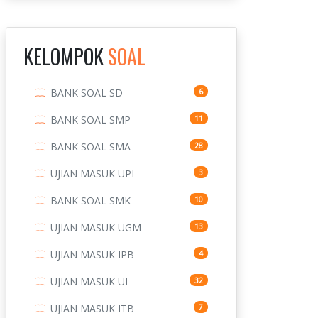
INSTITUT TEKNOLOGI
143
BANDUNG
KELOMPOK
SOAL
INSTITUT TEKNOLOGI
8
KALIMANTAN
BANK SOAL SD
6
INSTITUT TEKNOLOGI
10
SEPULUH NOVEMBER
BANK SOAL SMP
11
INSTITUT TEKNOLOGI
9
BANK SOAL SMA
28
SUMATERA
UJIAN MASUK UPI
3
IPDN / STPDN
148
BANK SOAL SMK
10
PENDIDIKAN
943
UJIAN MASUK UGM
13
PERBANKAN
3
UJIAN MASUK IPB
4
POLRI
169
UJIAN MASUK UI
32
POLTEK SSN
7
UJIAN MASUK ITB
7
PTDI STTD
4