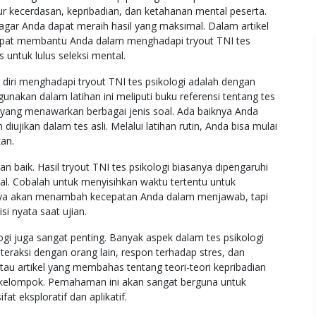
ur kecerdasan, kepribadian, dan ketahanan mental peserta.
 agar Anda dapat meraih hasil yang maksimal. Dalam artikel
dapat membantu Anda dalam menghadapi tryout TNI tes
s untuk lulus seleksi mental.
 diri menghadapi tryout TNI tes psikologi adalah dengan
unakan dalam latihan ini meliputi buku referensi tentang tes
e yang menawarkan berbagai jenis soal. Ada baiknya Anda
ujikan dalam tes asli. Melalui latihan rutin, Anda bisa mulai
kan.
n baik. Hasil tryout TNI tes psikologi biasanya dipengaruhi
l. Cobalah untuk menyisihkan waktu tertentu untuk
 hanya akan menambah kecepatan Anda dalam menjawab, tapi
i nyata saat ujian.
gi juga sangat penting. Banyak aspek dalam tes psikologi
teraksi dengan orang lain, respon terhadap stres, dan
u artikel yang membahas tentang teori-teori kepribadian
 kelompok. Pemahaman ini akan sangat berguna untuk
t eksploratif dan aplikatif.