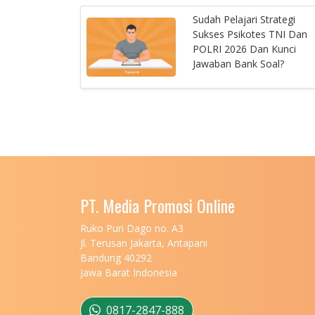
Sudah Pelajari Strategi
Sukses Psikotes TNI Dan
POLRI 2026 Dan Kunci
Jawaban Bank Soal?
PT. Media Promosi Online
Ruko Puri Dago no. A3
Jl. Terusan Jakarta, Antapani
Bandung 40292
Jawa Barat Indonesia
0817-2847-888