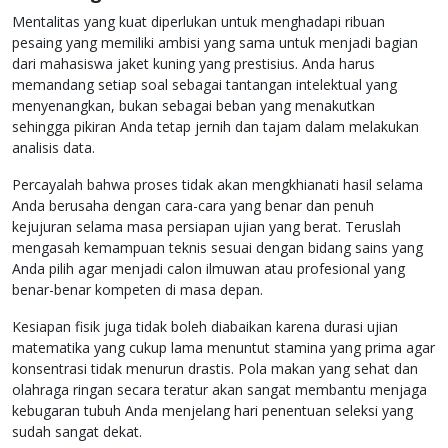
Mentalitas yang kuat diperlukan untuk menghadapi ribuan
pesaing yang memiliki ambisi yang sama untuk menjadi bagian
dari mahasiswa jaket kuning yang prestisius. Anda harus
memandang setiap soal sebagai tantangan intelektual yang
menyenangkan, bukan sebagai beban yang menakutkan
sehingga pikiran Anda tetap jernih dan tajam dalam melakukan
analisis data.
Percayalah bahwa proses tidak akan mengkhianati hasil selama
Anda berusaha dengan cara-cara yang benar dan penuh
kejujuran selama masa persiapan ujian yang berat. Teruslah
mengasah kemampuan teknis sesuai dengan bidang sains yang
Anda pilih agar menjadi calon ilmuwan atau profesional yang
benar-benar kompeten di masa depan.
Kesiapan fisik juga tidak boleh diabaikan karena durasi ujian
matematika yang cukup lama menuntut stamina yang prima agar
konsentrasi tidak menurun drastis. Pola makan yang sehat dan
olahraga ringan secara teratur akan sangat membantu menjaga
kebugaran tubuh Anda menjelang hari penentuan seleksi yang
sudah sangat dekat.