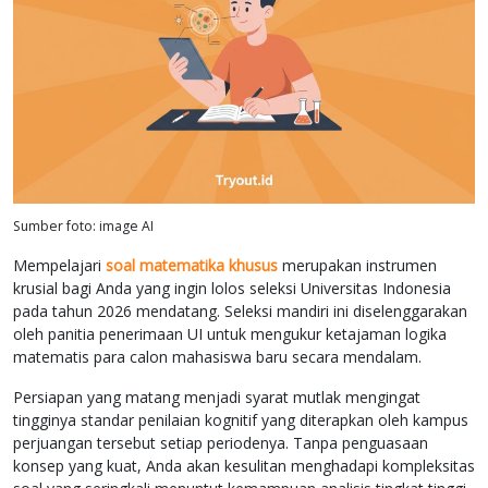
Sumber foto: image AI
Mempelajari
soal matematika khusus
merupakan instrumen
krusial bagi Anda yang ingin lolos seleksi Universitas Indonesia
pada tahun 2026 mendatang. Seleksi mandiri ini diselenggarakan
oleh panitia penerimaan UI untuk mengukur ketajaman logika
matematis para calon mahasiswa baru secara mendalam.
Persiapan yang matang menjadi syarat mutlak mengingat
tingginya standar penilaian kognitif yang diterapkan oleh kampus
perjuangan tersebut setiap periodenya. Tanpa penguasaan
konsep yang kuat, Anda akan kesulitan menghadapi kompleksitas