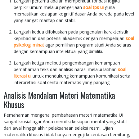
Langkah pertama adalah memperkuat fondasi logika
berpikir umum melalui pengerjaan
soal tps ui
guna
memastikan kesiapan kognitif dasar Anda berada pada level
yang sangat mantap dan stabil.
Langkah kedua difokuskan pada pengenalan karakteristik
kepribadian dan potensi akademik dengan mempelajari
soal
psikologi minat
agar pemilihan program studi Anda selaras
dengan kemampuan intelektual yang dimiliki.
Langkah ketiga meliputi pengembangan kemampuan
pemahaman teks dan analisis narasi melalui latihan
soal
literasi ui
untuk mendukung kemampuan komunikasi serta
interpretasi soal cerita matematis yang panjang.
Analisis Mendalam Materi Matematika
Khusus
Pemahaman mengenai pembahasan materi matematika UI
sangat krusial agar Anda memiliki kesiapan mental yang stabil
dari awal hingga akhir pelaksanaan seleksi resmi. Ujian
matematika khusus tidak hanya menguji kecerdasan berhitung,