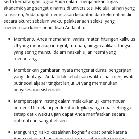
serta kematangan logika Anda dalam menjalankan tugas
akademik yang sangat dinamis di universitas. Melalui latihan yang
konsisten, Anda dapat memetakan kekuatan dan kelemahan diri
secara akurat sebelum waktu pelaksanaan seleksi yang
menentukan karier pendidikan Anda tiba.
Membantu Anda memahami variasi materi hitungan kalkulus
UI yang mencakup integral, turunan, hingga aplikasi fungsi
yang sering muncul dalam naskah ujian resmi yang
menantang.
Memberikan gambaran nyata mengenai durasi pengerjaan
yang ideal agar Anda tidak kehabisan waktu saat menjawab
butir soal aljabar tingkat lanjut UI yang memerlukan
penyelesaian sistematis.
Mempertajam insting dalam melakukan uji kemampuan
numerik UI melalui pendekatan logika yang cepat sehingga
setiap detik waktu ujian dapat Anda manfaatkan secara
optimal dan sangat efisien.
Mengurangi risiko kesalahan kognitif akibat panik karena
Anda sudah terbiasa dengan format antarmuka simulasi