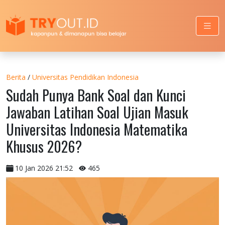
Berita
/
Universitas Pendidikan Indonesia
Sudah Punya Bank Soal dan Kunci
Jawaban Latihan Soal Ujian Masuk
Universitas Indonesia Matematika
Khusus 2026?
10 Jan 2026 21:52
465