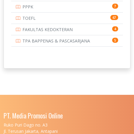
PPPK
7
UNIVERSITAS DIPENOGORO
15
TOEFL
67
UNIVERSITAS GADJAH MADA
219
FAKULTAS KEDOKTERAN
4
UNIVERSITAS HALUOLEO
11
TPA BAPPENAS & PASCASARJANA
5
UNIVERSITAS INDONESIA
134
UNIVERSITAS JAMBI
13
UNIVERSITAS JEMBER
12
UNIVERSITAS JENDERAL SOEDIRMAN
11
UNIVERSITAS LAMBUNG MANGKURAT
11
UNIVERSITAS LAMPUNG
11
UNIVERSITAS MALIKUSSALEH
11
PT. Media Promosi Online
UNIVERSITAS MARITIM RAJA ALI HAJI
11
Ruko Puri Dago no. A3
Jl. Terusan Jakarta, Antapani