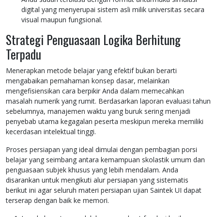
digital yang menyerupai sistem asli milik universitas secara
visual maupun fungsional.
Strategi Penguasaan Logika Berhitung
Terpadu
Menerapkan metode belajar yang efektif bukan berarti
mengabaikan pemahaman konsep dasar, melainkan
mengefisiensikan cara berpikir Anda dalam memecahkan
masalah numerik yang rumit. Berdasarkan laporan evaluasi tahun
sebelumnya, manajemen waktu yang buruk sering menjadi
penyebab utama kegagalan peserta meskipun mereka memiliki
kecerdasan intelektual tinggi.
Proses persiapan yang ideal dimulai dengan pembagian porsi
belajar yang seimbang antara kemampuan skolastik umum dan
penguasaan subjek khusus yang lebih mendalam. Anda
disarankan untuk mengikuti alur persiapan yang sistematis
berikut ini agar seluruh materi persiapan ujian Saintek UI dapat
terserap dengan baik ke memori.