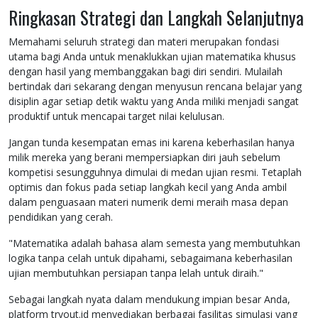
Ringkasan Strategi dan Langkah Selanjutnya
Memahami seluruh strategi dan materi merupakan fondasi
utama bagi Anda untuk menaklukkan ujian matematika khusus
dengan hasil yang membanggakan bagi diri sendiri. Mulailah
bertindak dari sekarang dengan menyusun rencana belajar yang
disiplin agar setiap detik waktu yang Anda miliki menjadi sangat
produktif untuk mencapai target nilai kelulusan.
Jangan tunda kesempatan emas ini karena keberhasilan hanya
milik mereka yang berani mempersiapkan diri jauh sebelum
kompetisi sesungguhnya dimulai di medan ujian resmi. Tetaplah
optimis dan fokus pada setiap langkah kecil yang Anda ambil
dalam penguasaan materi numerik demi meraih masa depan
pendidikan yang cerah.
"Matematika adalah bahasa alam semesta yang membutuhkan
logika tanpa celah untuk dipahami, sebagaimana keberhasilan
ujian membutuhkan persiapan tanpa lelah untuk diraih."
Sebagai langkah nyata dalam mendukung impian besar Anda,
platform tryout.id menyediakan berbagai fasilitas simulasi yang