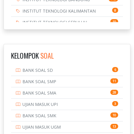
INSTITUT TEKNOLOGI KALIMANTAN
8
INSTITUT TEKNOLOGI SEPULUH
10
NOVEMBER
INSTITUT TEKNOLOGI SUMATERA
9
IPDN / STPDN
148
KELOMPOK
SOAL
PENDIDIKAN
943
BANK SOAL SD
6
PERBANKAN
3
BANK SOAL SMP
11
POLRI
169
BANK SOAL SMA
28
POLTEK SSN
7
UJIAN MASUK UPI
3
PTDI STTD
4
BANK SOAL SMK
10
SD
133
UJIAN MASUK UGM
13
SMA
146