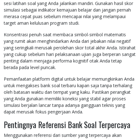
sesi latihan soal yang Anda jalankan mandiri. Gunakan hasil skor
simulasi sebagai indikator kemajuan belajar dan jangan pernah
merasa cepat puas sebelum mencapai nilai yang melampaui
target aman kelulusan program studi.
Konsentrasi penuh saat membaca simbol-simbol matematis
yang rumit akan menghindarkan Anda dari jebakan nilai negatif
yang seringkali merusak perolehan skor total akhir Anda. Istirahat
yang cukup sebelum hari pelaksanaan ujian juga berperan sangat
penting dalam menjaga performa kognitif otak Anda tetap
berada pada level puncak.
Pemanfaatan platform digital untuk belajar memungkinkan Anda
untuk mengakses bank soal terbaru kapan saja tanpa terhalang
oleh batasan waktu dan tempat yang kaku. Pastikan perangkat
yang Anda gunakan memiliki koneksi yang stabil agar proses
simulasi berjalan lancar tanpa adanya gangguan teknis yang
dapat merusak fokus pengerjaan Anda.
Pentingnya Referensi Bank Soal Terpercaya
Menggunakan referensi dari sumber yang terpercaya akan