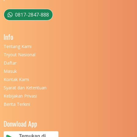
UNIVERSITAS MULAWARMAN
12
UNIVERSITAS MUSAMUS
11
0817-2847-888
UNIVERSITAS NEGERI GANESHA
11
Info
UNIVERSITAS NEGERI GORONTALO
11
Tentang Kami
UNIVERSITAS NEGERI KHAIRUN
11
Tryout Nasional
UNIVERSITAS NEGERI MAKASSAR
11
Daftar
Masuk
UNIVERSITAS NEGERI MALANG
7
Kontak Kami
UNIVERSITAS NEGERI MANADO
7
Syarat dan Ketentuan
UNIVERSITAS NEGERI MEDAN
7
Kebijakan Privasi
Berita Terkini
UNIVERSITAS NEGERI PADANG
7
UNIVERSITAS NEGERI YOGYAKARTA
8
Donwload App
UNIVERSITAS NUSA CENDANA
7