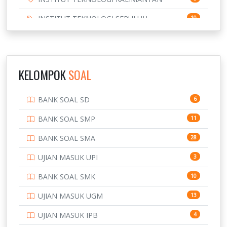
INSTITUT TEKNOLOGI SEPULUH
10
NOVEMBER
INSTITUT TEKNOLOGI SUMATERA
9
IPDN / STPDN
148
KELOMPOK
SOAL
PENDIDIKAN
943
BANK SOAL SD
6
PERBANKAN
3
BANK SOAL SMP
11
POLRI
169
BANK SOAL SMA
28
POLTEK SSN
7
UJIAN MASUK UPI
3
PTDI STTD
4
BANK SOAL SMK
10
SD
133
UJIAN MASUK UGM
13
SMA
146
UJIAN MASUK IPB
4
SMK
231