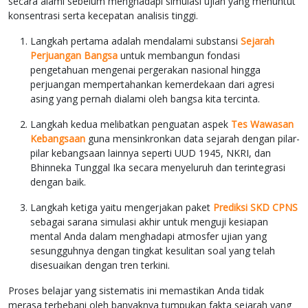
secara alami sebelum menghadapi simulasi ujian yang menuntut
konsentrasi serta kecepatan analisis tinggi.
Langkah pertama adalah mendalami substansi
Sejarah
Perjuangan Bangsa
untuk membangun fondasi
pengetahuan mengenai pergerakan nasional hingga
perjuangan mempertahankan kemerdekaan dari agresi
asing yang pernah dialami oleh bangsa kita tercinta.
Langkah kedua melibatkan penguatan aspek
Tes Wawasan
Kebangsaan
guna mensinkronkan data sejarah dengan pilar-
pilar kebangsaan lainnya seperti UUD 1945, NKRI, dan
Bhinneka Tunggal Ika secara menyeluruh dan terintegrasi
dengan baik.
Langkah ketiga yaitu mengerjakan paket
Prediksi SKD CPNS
sebagai sarana simulasi akhir untuk menguji kesiapan
mental Anda dalam menghadapi atmosfer ujian yang
sesungguhnya dengan tingkat kesulitan soal yang telah
disesuaikan dengan tren terkini.
Proses belajar yang sistematis ini memastikan Anda tidak
merasa terbebani oleh banyaknya tumpukan fakta sejarah yang