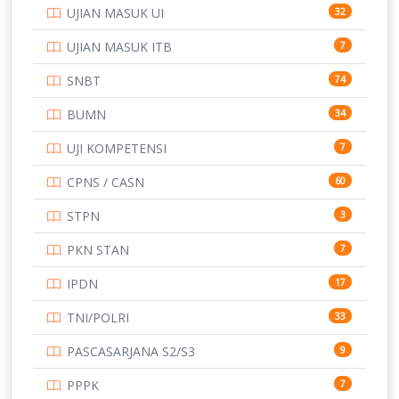
UJIAN MASUK UI
32
SMP
134
UJIAN MASUK ITB
7
STIP
2
SNBT
74
TNI
153
BUMN
34
TOEFL
345
UJI KOMPETENSI
7
UNIVERSITAS AIRLANGGA
15
CPNS / CASN
60
UNIVERSITAS ANDALAS
16
STPN
3
UNIVERSITAS BANGKA BELITUNG
15
PKN STAN
7
UNIVERSITAS BENGKULU
15
IPDN
17
UNIVERSITAS BORNEO TARAKAN
14
TNI/POLRI
33
UNIVERSITAS BRAWIJAYA
14
PASCASARJANA S2/S3
9
UNIVERSITAS CENDRAWASIH
14
PPPK
7
UNIVERSITAS DIPENOGORO
15