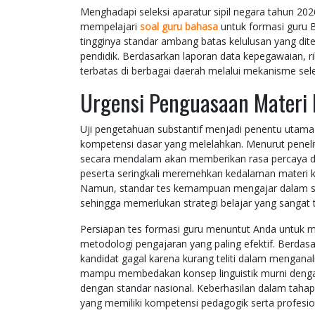
Menghadapi seleksi aparatur sipil negara tahun 2
mempelajari
soal guru bahasa
untuk formasi guru B
tingginya standar ambang batas kelulusan yang di
pendidik. Berdasarkan laporan data kepegawaian, r
terbatas di berbagai daerah melalui mekanisme sel
Urgensi Penguasaan Materi
Uji pengetahuan substantif menjadi penentu utama 
kompetensi dasar yang melelahkan. Menurut peneli
secara mendalam akan memberikan rasa percaya diri
peserta seringkali meremehkan kedalaman materi k
Namun, standar tes kemampuan mengajar dalam selek
sehingga memerlukan strategi belajar yang sangat t
Persiapan tes formasi guru menuntut Anda untuk 
metodologi pengajaran yang paling efektif. Berdas
kandidat gagal karena kurang teliti dalam mengana
mampu membedakan konsep linguistik murni dengan
dengan standar nasional. Keberhasilan dalam tahap 
yang memiliki kompetensi pedagogik serta profesio