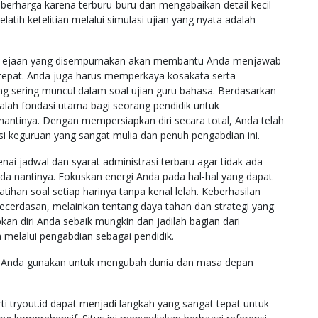
n berharga karena terburu-buru dan mengabaikan detail kecil
latih ketelitian melalui simulasi ujian yang nyata adalah
 ejaan yang disempurnakan akan membantu Anda menjawab
 tepat. Anda juga harus memperkaya kosakata serta
 sering muncul dalam soal ujian guru bahasa. Berdasarkan
dalah fondasi utama bagi seorang pendidik untuk
antinya. Dengan mempersiapkan diri secara total, Anda telah
i keguruan yang sangat mulia dan penuh pengabdian ini.
ai jadwal dan syarat administrasi terbaru agar tidak ada
da nantinya. Fokuskan energi Anda pada hal-hal yang dapat
 latihan soal setiap harinya tanpa kenal lelah. Keberhasilan
kecerdasan, melainkan tentang daya tahan dan strategi yang
kan diri Anda sebaik mungkin dan jadilah bagian dari
 melalui pengabdian sebagai pendidik.
sa Anda gunakan untuk mengubah dunia dan masa depan
i tryout.id dapat menjadi langkah yang sangat tepat untuk