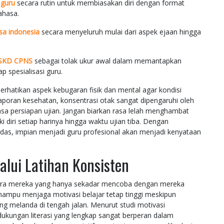
 guru
secara rutin untuk membiasakan diri dengan format
ahasa.
sa indonesia
secara menyeluruh mulai dari aspek ejaan hingga
i SKD CPNS
sebagai tolak ukur awal dalam memantapkan
spesialisasi guru.
perhatikan aspek kebugaran fisik dan mental agar kondisi
laporan kesehatan, konsentrasi otak sangat dipengaruhi oleh
asa persiapan ujian. Jangan biarkan rasa lelah menghambat
diri setiap harinya hingga waktu ujian tiba. Dengan
rdas, impian menjadi guru profesional akan menjadi kenyataan
lui Latihan Konsisten
ara mereka yang hanya sekadar mencoba dengan mereka
ampu menjaga motivasi belajar tetap tinggi meskipun
g melanda di tengah jalan. Menurut studi motivasi
 dukungan literasi yang lengkap sangat berperan dalam