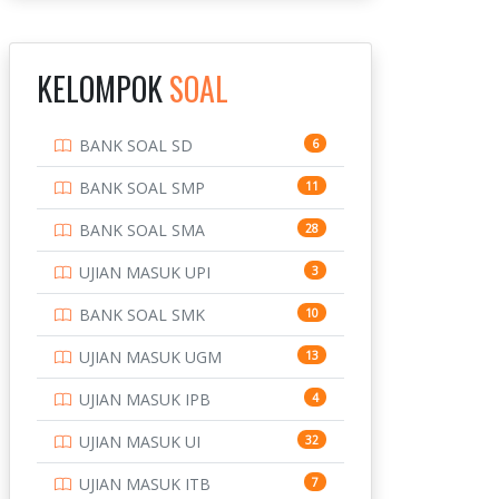
INSTITUT TEKNOLOGI
143
BANDUNG
KELOMPOK
SOAL
INSTITUT TEKNOLOGI
8
KALIMANTAN
BANK SOAL SD
6
INSTITUT TEKNOLOGI
10
SEPULUH NOVEMBER
BANK SOAL SMP
11
INSTITUT TEKNOLOGI
9
BANK SOAL SMA
28
SUMATERA
UJIAN MASUK UPI
3
IPDN / STPDN
148
BANK SOAL SMK
10
PENDIDIKAN
943
UJIAN MASUK UGM
13
PERBANKAN
3
UJIAN MASUK IPB
4
POLRI
169
UJIAN MASUK UI
32
POLTEK SSN
7
UJIAN MASUK ITB
7
PTDI STTD
4