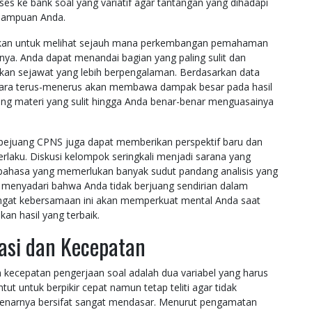
ses ke bank soal yang variatif agar tantangan yang dihadapi
emampuan Anda.
erlukan untuk melihat sejauh mana perkembangan pemahaman
nya. Anda dapat menandai bagian yang paling sulit dan
ekan sejawat yang lebih berpengalaman. Berdasarkan data
 secara terus-menerus akan membawa dampak besar pada hasil
lang materi yang sulit hingga Anda benar-benar menguasainya
ejuang CPNS juga dapat memberikan perspektif baru dan
erlaku. Diskusi kelompok seringkali menjadi sarana yang
 bahasa yang memerlukan banyak sudut pandang analisis yang
 menyadari bahwa Anda tidak berjuang sendirian dalam
angat kebersamaan ini akan memperkuat mental Anda saat
n hasil yang terbaik.
asi dan Kecepatan
n kecepatan pengerjaan soal adalah dua variabel yang harus
tut untuk berpikir cepat namun tetap teliti agar tidak
ebenarnya bersifat sangat mendasar. Menurut pengamatan