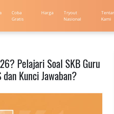
a
Coba
Harga
Tryout
Tenta
Gratis
Nasional
Kami
26? Pelajari Soal SKB Guru
 dan Kunci Jawaban?