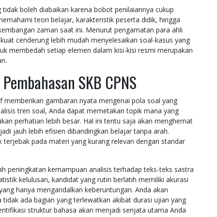
idak boleh diabaikan karena bobot penilaiannya cukup
emahami teori belajar, karakteristik peserta didik, hingga
kembangan zaman saat ini. Menurut pengamatan para ahli
k kuat cenderung lebih mudah menyelesaikan soal-kasus yang
untuk membedah setiap elemen dalam kisi-kisi resmi merupakan
an.
i Pembahasan SKB CPNS
f memberikan gambaran nyata mengenai pola soal yang
nalisis tren soal, Anda dapat memetakan topik mana yang
kan perhatian lebih besar. Hal ini tentu saja akan menghemat
di jauh lebih efisien dibandingkan belajar tanpa arah.
k terjebak pada materi yang kurang relevan dengan standar
ah peningkatan kemampuan analisis terhadap teks-teks sastra
stik kelulusan, kandidat yang rutin berlatih memiliki akurasi
a yang hanya mengandalkan keberuntungan. Anda akan
tidak ada bagian yang terlewatkan akibat durasi ujian yang
tifikasi struktur bahasa akan menjadi senjata utama Anda