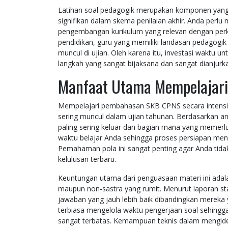
Latihan soal pedagogik merupakan komponen yang t
signifikan dalam skema penilaian akhir. Anda perlu m
pengembangan kurikulum yang relevan dengan per
pendidikan, guru yang memiliki landasan pedagogi
muncul di ujian. Oleh karena itu, investasi waktu 
langkah yang sangat bijaksana dan sangat dianjurk
Manfaat Utama Mempelajar
Mempelajari pembahasan SKB CPNS secara intensi
sering muncul dalam ujian tahunan. Berdasarkan a
paling sering keluar dan bagian mana yang memerlu
waktu belajar Anda sehingga proses persiapan menja
Pemahaman pola ini sangat penting agar Anda tida
kelulusan terbaru.
Keuntungan utama dari penguasaan materi ini adal
maupun non-sastra yang rumit. Menurut laporan stati
jawaban yang jauh lebih baik dibandingkan merek
terbiasa mengelola waktu pengerjaan soal sehingga 
sangat terbatas. Kemampuan teknis dalam mengiden