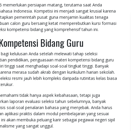
026 memerlukan persiapan matang, terutama saat Anda
ahasa Indonesia. Kompetisi ini menjadi sangat krusial karena
tetapkan pemerintah pusat guna menjamin kualitas tenaga
ibuan calon guru bersaing ketat memperebutkan kursi formasi
eksi kompetensi bidang yang komprehensif tahun ini.
 Kompetensi Bidang Guru
bagi kelulusan Anda setelah melewati tahap seleksi
tian pendidikan, penguasaan materi kompetensi bidang guru
 tinggi saat menghadapi soal-soal tingkat tinggi. Banyak
arena merasa sudah akrab dengan kurikulum harian sekolah.
si resmi jauh lebih kompleks daripada rutinitas kelas biasa
erukur.
memahami tidak hanya aspek kebahasaan, tetapi juga
arkan laporan evaluasi seleksi tahun sebelumnya, banyak
lisis soal-soal penalaran bahasa yang menjebak. Anda harus
 aplikasi praktis dalam modul pembelajaran yang sesuai
ini akan membuka peluang karir sebagai pegawai negeri sipil
nalisme yang sangat unggul.