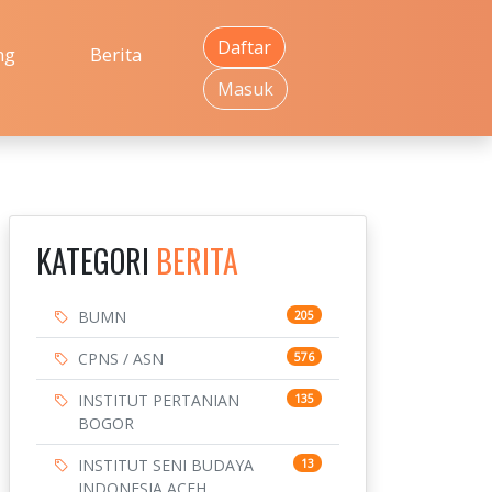
Daftar
ng
Berita
Masuk
KATEGORI
BERITA
BUMN
205
CPNS / ASN
576
INSTITUT PERTANIAN
135
BOGOR
INSTITUT SENI BUDAYA
13
INDONESIA ACEH