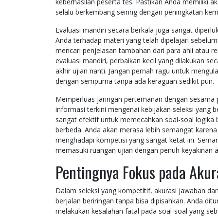
keberhasilan peserta tes. Pastikan Anda memiliki ak
selalu berkembang seiring dengan peningkatan k
Evaluasi mandiri secara berkala juga sangat dip
Anda terhadap materi yang telah dipelajari sebelum
mencari penjelasan tambahan dari para ahli atau r
evaluasi mandiri, perbaikan kecil yang dilakukan
akhir ujian nanti. Jangan pernah ragu untuk mengu
dengan sempurna tanpa ada keraguan sedikit pun.
Memperluas jaringan pertemanan dengan sesama p
informasi terkini mengenai kebijakan seleksi yang b
sangat efektif untuk memecahkan soal-soal logika
berbeda. Anda akan merasa lebih semangat karena
menghadapi kompetisi yang sangat ketat ini. Sem
memasuki ruangan ujian dengan penuh keyakinan aka
Pentingnya Fokus pada Akur
Dalam seleksi yang kompetitif, akurasi jawaban da
berjalan beriringan tanpa bisa dipisahkan. Anda ditun
melakukan kesalahan fatal pada soal-soal yang s