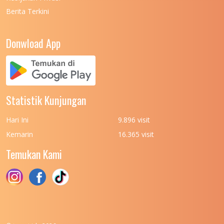
Berita Terkini
UNIVERSITAS NEGERI PADANG
7
UNIVERSITAS NEGERI YOGYAKARTA
8
Donwload App
UNIVERSITAS NUSA CENDANA
7
UNIVERSITAS PADJADJARAN
11
UNIVERSITAS PALANGKARAYA
7
Statistik Kunjungan
UNIVERSITAS PATTIMURA
7
Hari Ini
9.896 visit
UNIVERSITAS PEMBANGUNAN NASIONAL
6
Kemarin
16.365 visit
(UPN) VETERAN JAKARTA
Temukan Kami
UNIVERSITAS PEMBANGUNAN NASIONAL
4
(UPN) VETERAN JAWA TIMUR
UNIVERSITAS PEMBANGUNAN NASIONAL
5
(UPN) VETERAN YOGYAKARTA
UNIVERSITAS PENDIDIKAN INDONESIA
112