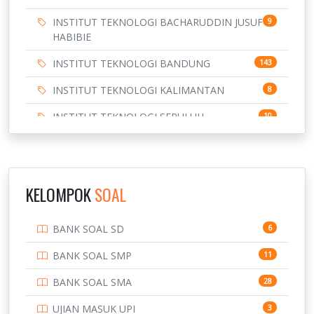
INSTITUT TEKNOLOGI BACHARUDDIN JUSUF
9
HABIBIE
INSTITUT TEKNOLOGI BANDUNG
143
INSTITUT TEKNOLOGI KALIMANTAN
8
INSTITUT TEKNOLOGI SEPULUH
10
NOVEMBER
INSTITUT TEKNOLOGI SUMATERA
9
IPDN / STPDN
148
KELOMPOK
SOAL
PENDIDIKAN
943
BANK SOAL SD
6
PERBANKAN
3
BANK SOAL SMP
11
POLRI
169
BANK SOAL SMA
28
POLTEK SSN
7
UJIAN MASUK UPI
3