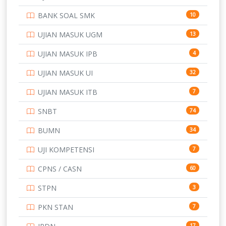
PTDI STTD
4
BANK SOAL SMK
10
SD
133
UJIAN MASUK UGM
13
SMA
146
UJIAN MASUK IPB
4
SMK
231
UJIAN MASUK UI
32
SMP
134
UJIAN MASUK ITB
7
STIP
2
SNBT
74
TNI
153
BUMN
34
TOEFL
345
UJI KOMPETENSI
7
UNIVERSITAS AIRLANGGA
15
CPNS / CASN
60
UNIVERSITAS ANDALAS
16
STPN
3
UNIVERSITAS BANGKA BELITUNG
15
PKN STAN
7
UNIVERSITAS BENGKULU
15
17