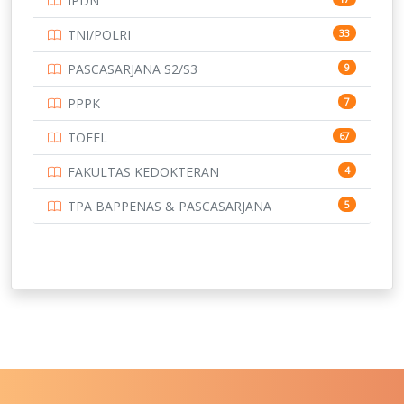
IPDN
UNIVERSITAS BORNEO TARAKAN
14
TNI/POLRI
33
UNIVERSITAS BRAWIJAYA
14
PASCASARJANA S2/S3
9
UNIVERSITAS CENDRAWASIH
14
PPPK
7
UNIVERSITAS DIPENOGORO
15
TOEFL
67
UNIVERSITAS GADJAH MADA
219
FAKULTAS KEDOKTERAN
4
UNIVERSITAS HALUOLEO
11
TPA BAPPENAS & PASCASARJANA
5
UNIVERSITAS INDONESIA
134
UNIVERSITAS JAMBI
13
UNIVERSITAS JEMBER
12
UNIVERSITAS JENDERAL SOEDIRMAN
11
UNIVERSITAS LAMBUNG MANGKURAT
11
UNIVERSITAS LAMPUNG
11