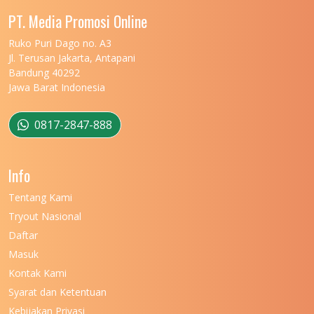
UNIVERSITAS MALIKUSSALEH
11
PT. Media Promosi Online
UNIVERSITAS MARITIM RAJA ALI HAJI
11
Ruko Puri Dago no. A3
Jl. Terusan Jakarta, Antapani
UNIVERSITAS MATARAM
11
Bandung 40292
Jawa Barat Indonesia
UNIVERSITAS MULAWARMAN
12
UNIVERSITAS MUSAMUS
11
0817-2847-888
UNIVERSITAS NEGERI GANESHA
11
Info
UNIVERSITAS NEGERI GORONTALO
11
Tentang Kami
UNIVERSITAS NEGERI KHAIRUN
11
Tryout Nasional
UNIVERSITAS NEGERI MAKASSAR
11
Daftar
Masuk
UNIVERSITAS NEGERI MALANG
7
Kontak Kami
UNIVERSITAS NEGERI MANADO
7
Syarat dan Ketentuan
UNIVERSITAS NEGERI MEDAN
7
Kebijakan Privasi