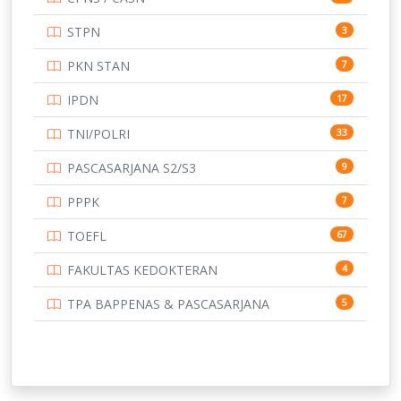
UNIVERSITAS ANDALAS
16
STPN
3
UNIVERSITAS BANGKA BELITUNG
15
PKN STAN
7
UNIVERSITAS BENGKULU
15
IPDN
17
UNIVERSITAS BORNEO TARAKAN
14
TNI/POLRI
33
UNIVERSITAS BRAWIJAYA
14
PASCASARJANA S2/S3
9
UNIVERSITAS CENDRAWASIH
14
PPPK
7
UNIVERSITAS DIPENOGORO
15
TOEFL
67
UNIVERSITAS GADJAH MADA
219
FAKULTAS KEDOKTERAN
4
UNIVERSITAS HALUOLEO
11
TPA BAPPENAS & PASCASARJANA
5
UNIVERSITAS INDONESIA
144
UNIVERSITAS JAMBI
13
UNIVERSITAS JEMBER
12