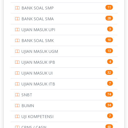
PERBANKAN
3
BANK SOAL SMP
11
POLRI
169
BANK SOAL SMA
28
POLTEK SSN
7
UJIAN MASUK UPI
3
PTDI STTD
4
BANK SOAL SMK
10
SD
133
UJIAN MASUK UGM
13
SMA
146
UJIAN MASUK IPB
4
SMK
231
UJIAN MASUK UI
32
SMP
134
UJIAN MASUK ITB
7
STIP
2
SNBT
74
TNI
153
BUMN
34
TOEFL
345
UJI KOMPETENSI
7
UNIVERSITAS AIRLANGGA
15
CPNS / CASN
60