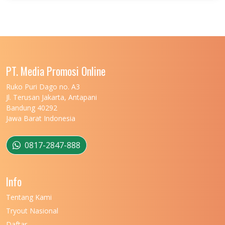
UNIVERSITAS JENDERAL SOEDIRMAN
11
UNIVERSITAS LAMBUNG MANGKURAT
11
UNIVERSITAS LAMPUNG
11
UNIVERSITAS MALIKUSSALEH
11
PT. Media Promosi Online
UNIVERSITAS MARITIM RAJA ALI HAJI
11
Ruko Puri Dago no. A3
Jl. Terusan Jakarta, Antapani
UNIVERSITAS MATARAM
11
Bandung 40292
Jawa Barat Indonesia
UNIVERSITAS MULAWARMAN
12
UNIVERSITAS MUSAMUS
11
0817-2847-888
UNIVERSITAS NEGERI GANESHA
11
Info
UNIVERSITAS NEGERI GORONTALO
11
Tentang Kami
UNIVERSITAS NEGERI KHAIRUN
11
Tryout Nasional
UNIVERSITAS NEGERI MAKASSAR
11
Daftar