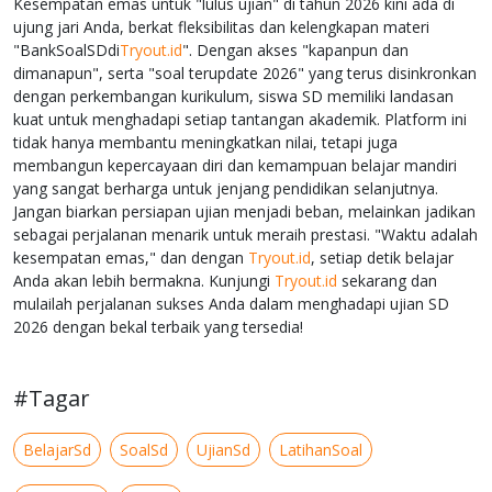
Kesempatan emas untuk "lulus ujian" di tahun 2026 kini ada di
ujung jari Anda, berkat fleksibilitas dan kelengkapan materi
"BankSoalSDdi
Tryout.id
". Dengan akses "kapanpun dan
dimanapun", serta "soal terupdate 2026" yang terus disinkronkan
dengan perkembangan kurikulum, siswa SD memiliki landasan
kuat untuk menghadapi setiap tantangan akademik. Platform ini
tidak hanya membantu meningkatkan nilai, tetapi juga
membangun kepercayaan diri dan kemampuan belajar mandiri
yang sangat berharga untuk jenjang pendidikan selanjutnya.
Jangan biarkan persiapan ujian menjadi beban, melainkan jadikan
sebagai perjalanan menarik untuk meraih prestasi. "Waktu adalah
kesempatan emas," dan dengan
Tryout.id
, setiap detik belajar
Anda akan lebih bermakna. Kunjungi
Tryout.id
sekarang dan
mulailah perjalanan sukses Anda dalam menghadapi ujian SD
2026 dengan bekal terbaik yang tersedia!
#Tagar
BelajarSd
SoalSd
UjianSd
LatihanSoal