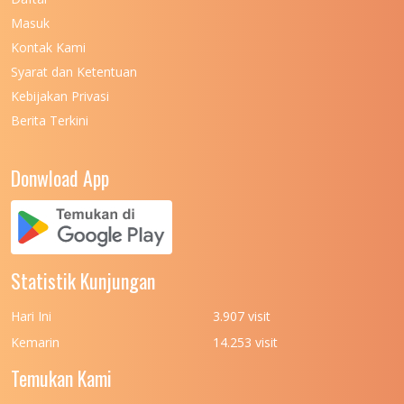
Masuk
UNIVERSITAS NEGERI MALANG
7
Kontak Kami
UNIVERSITAS NEGERI MANADO
7
Syarat dan Ketentuan
UNIVERSITAS NEGERI MEDAN
7
Kebijakan Privasi
Berita Terkini
UNIVERSITAS NEGERI PADANG
7
UNIVERSITAS NEGERI YOGYAKARTA
8
Donwload App
UNIVERSITAS NUSA CENDANA
7
UNIVERSITAS PADJADJARAN
11
UNIVERSITAS PALANGKARAYA
7
Statistik Kunjungan
UNIVERSITAS PATTIMURA
7
Hari Ini
3.907 visit
UNIVERSITAS PEMBANGUNAN NASIONAL
6
Kemarin
14.253 visit
(UPN) VETERAN JAKARTA
Temukan Kami
UNIVERSITAS PEMBANGUNAN NASIONAL
4