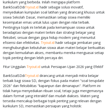
kurikulum yang berbeda. Inilah mengapa platform
BankSoalSDdi
Tryout.id
hadir sebagai solusi inovatif,
menyediakan kumpulan soal latihan yang dirancang khusus untuk
siswa Sekolah Dasar, memastikan setiap siswa memiliki
kesempatan emas untuk lulus ujian dengan nilai terbaik.
Pentingnya topik ini terletak pada kemampuan siswa untuk
beradaptasi dengan materi terkini dan strategi belajar yang
fleksibel, sesuai dengan gaya hidup modern yang menuntut
efisiensi dan efektivitas.
Tryout.id
hadir sebagai jembatan yang
menghubungkan kebutuhan siswa akan materi belajar berkualitas
dengan kemudahan akses, membantu mereka menguasai setiap
topik penting dengan lebih percaya diri.
Fitur Unggulan
Tryout.id
untuk Persiapan Ujian 2026 yang Efektif
BankSoalSDdi
Tryout.id
dirancang untuk menjadi mitra belajar
terbaik bagi siswa SD, dengan fokus pada materi "soal terupdate
2026" dan fleksibilitas "kapanpun dan dimanapun". Platform ini
tidak hanya menyediakan ribuan soal, tetapi juga mengemasnya
dalam format yang interaktif dan mudah diakses. Materi yang
tersedia mencakup berbagai topik penting yang relevan dengan
kurikulum SD, memastikan persiapan yang holistik: