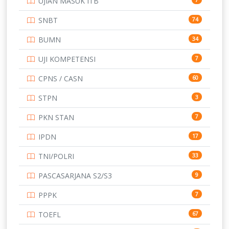
UJIAN MASUK ITB
STIP
2
SNBT
74
TNI
153
BUMN
34
TOEFL
345
UJI KOMPETENSI
7
UNIVERSITAS AIRLANGGA
15
CPNS / CASN
60
UNIVERSITAS ANDALAS
16
STPN
3
UNIVERSITAS BANGKA BELITUNG
15
PKN STAN
7
UNIVERSITAS BENGKULU
15
IPDN
17
UNIVERSITAS BORNEO TARAKAN
14
TNI/POLRI
33
UNIVERSITAS BRAWIJAYA
14
PASCASARJANA S2/S3
9
UNIVERSITAS CENDRAWASIH
14
PPPK
7
UNIVERSITAS DIPENOGORO
15
TOEFL
67
UNIVERSITAS GADJAH MADA
219