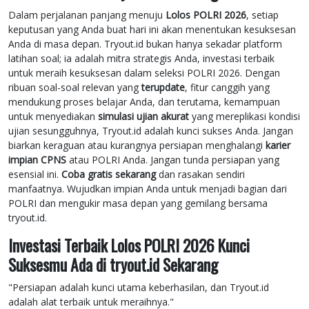
Dalam perjalanan panjang menuju
Lolos POLRI 2026
, setiap
keputusan yang Anda buat hari ini akan menentukan kesuksesan
Anda di masa depan. Tryout.id bukan hanya sekadar platform
latihan soal; ia adalah mitra strategis Anda, investasi terbaik
untuk meraih kesuksesan dalam seleksi POLRI 2026. Dengan
ribuan soal-soal relevan yang
terupdate
, fitur canggih yang
mendukung proses belajar Anda, dan terutama, kemampuan
untuk menyediakan
simulasi ujian akurat
yang mereplikasi kondisi
ujian sesungguhnya, Tryout.id adalah kunci sukses Anda. Jangan
biarkan keraguan atau kurangnya persiapan menghalangi
karier
impian CPNS
atau POLRI Anda. Jangan tunda persiapan yang
esensial ini.
Coba gratis sekarang
dan rasakan sendiri
manfaatnya. Wujudkan impian Anda untuk menjadi bagian dari
POLRI dan mengukir masa depan yang gemilang bersama
tryout.id.
Investasi Terbaik Lolos POLRI 2026 Kunci
Suksesmu Ada di tryout.id Sekarang
"Persiapan adalah kunci utama keberhasilan, dan Tryout.id
adalah alat terbaik untuk meraihnya."