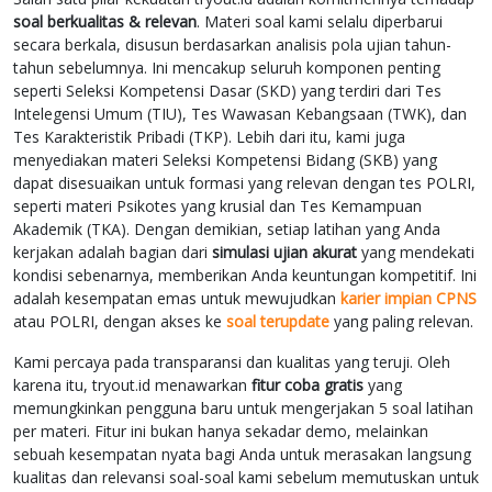
soal berkualitas & relevan
. Materi soal kami selalu diperbarui
secara berkala, disusun berdasarkan analisis pola ujian tahun-
tahun sebelumnya. Ini mencakup seluruh komponen penting
seperti Seleksi Kompetensi Dasar (SKD) yang terdiri dari Tes
Intelegensi Umum (TIU), Tes Wawasan Kebangsaan (TWK), dan
Tes Karakteristik Pribadi (TKP). Lebih dari itu, kami juga
menyediakan materi Seleksi Kompetensi Bidang (SKB) yang
dapat disesuaikan untuk formasi yang relevan dengan tes POLRI,
seperti materi Psikotes yang krusial dan Tes Kemampuan
Akademik (TKA). Dengan demikian, setiap latihan yang Anda
kerjakan adalah bagian dari
simulasi ujian akurat
yang mendekati
kondisi sebenarnya, memberikan Anda keuntungan kompetitif. Ini
adalah kesempatan emas untuk mewujudkan
karier impian CPNS
atau POLRI, dengan akses ke
soal terupdate
yang paling relevan.
Kami percaya pada transparansi dan kualitas yang teruji. Oleh
karena itu, tryout.id menawarkan
fitur coba gratis
yang
memungkinkan pengguna baru untuk mengerjakan 5 soal latihan
per materi. Fitur ini bukan hanya sekadar demo, melainkan
sebuah kesempatan nyata bagi Anda untuk merasakan langsung
kualitas dan relevansi soal-soal kami sebelum memutuskan untuk