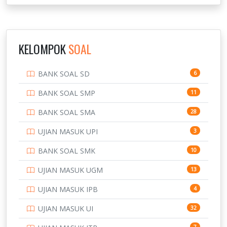
NOVEMBER
INSTITUT TEKNOLOGI SUMATERA
9
IPDN / STPDN
148
KELOMPOK
SOAL
PENDIDIKAN
943
BANK SOAL SD
6
PERBANKAN
3
BANK SOAL SMP
11
POLRI
169
BANK SOAL SMA
28
POLTEK SSN
7
UJIAN MASUK UPI
3
PTDI STTD
4
BANK SOAL SMK
10
SD
133
UJIAN MASUK UGM
13
SMA
146
UJIAN MASUK IPB
4
SMK
231
UJIAN MASUK UI
32
SMP
134
7