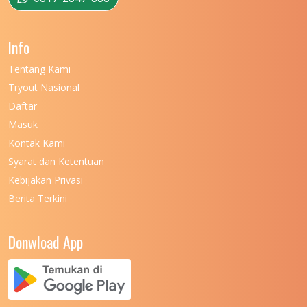
UNIVERSITAS NEGERI GANESHA
11
Info
UNIVERSITAS NEGERI GORONTALO
11
Tentang Kami
UNIVERSITAS NEGERI KHAIRUN
11
Tryout Nasional
UNIVERSITAS NEGERI MAKASSAR
11
Daftar
Masuk
UNIVERSITAS NEGERI MALANG
7
Kontak Kami
UNIVERSITAS NEGERI MANADO
7
Syarat dan Ketentuan
UNIVERSITAS NEGERI MEDAN
7
Kebijakan Privasi
Berita Terkini
UNIVERSITAS NEGERI PADANG
7
UNIVERSITAS NEGERI YOGYAKARTA
8
Donwload App
UNIVERSITAS NUSA CENDANA
7
UNIVERSITAS PADJADJARAN
11
7