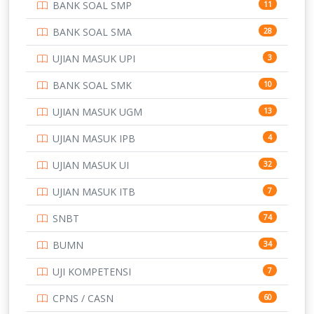
BANK SOAL SMP
11
POLRI
169
BANK SOAL SMA
28
POLTEK SSN
7
UJIAN MASUK UPI
3
PTDI STTD
4
BANK SOAL SMK
10
SD
133
UJIAN MASUK UGM
13
SMA
146
UJIAN MASUK IPB
4
SMK
231
UJIAN MASUK UI
32
SMP
134
UJIAN MASUK ITB
7
STIP
2
SNBT
74
TNI
153
BUMN
34
TOEFL
345
UJI KOMPETENSI
7
UNIVERSITAS AIRLANGGA
15
CPNS / CASN
60
UNIVERSITAS ANDALAS
16