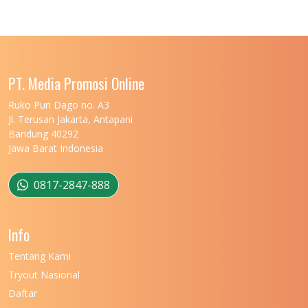
UNIVERSITAS LAMBUNG MANGKURAT
11
UNIVERSITAS LAMPUNG
11
UNIVERSITAS MALIKUSSALEH
11
PT. Media Promosi Online
UNIVERSITAS MARITIM RAJA ALI HAJI
11
Ruko Puri Dago no. A3
Jl. Terusan Jakarta, Antapani
UNIVERSITAS MATARAM
11
Bandung 40292
Jawa Barat Indonesia
UNIVERSITAS MULAWARMAN
12
UNIVERSITAS MUSAMUS
11
0817-2847-888
UNIVERSITAS NEGERI GANESHA
11
Info
UNIVERSITAS NEGERI GORONTALO
11
Tentang Kami
UNIVERSITAS NEGERI KHAIRUN
11
Tryout Nasional
UNIVERSITAS NEGERI MAKASSAR
11
Daftar