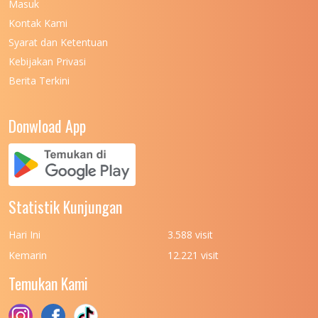
Masuk
UNIVERSITAS NEGERI MALANG
7
Kontak Kami
UNIVERSITAS NEGERI MANADO
7
Syarat dan Ketentuan
UNIVERSITAS NEGERI MEDAN
7
Kebijakan Privasi
Berita Terkini
UNIVERSITAS NEGERI PADANG
7
UNIVERSITAS NEGERI YOGYAKARTA
8
Donwload App
UNIVERSITAS NUSA CENDANA
7
UNIVERSITAS PADJADJARAN
11
UNIVERSITAS PALANGKARAYA
7
Statistik Kunjungan
UNIVERSITAS PATTIMURA
7
Hari Ini
3.588 visit
UNIVERSITAS PEMBANGUNAN NASIONAL
6
Kemarin
12.221 visit
(UPN) VETERAN JAKARTA
Temukan Kami
UNIVERSITAS PEMBANGUNAN NASIONAL
4
(UPN) VETERAN JAWA TIMUR