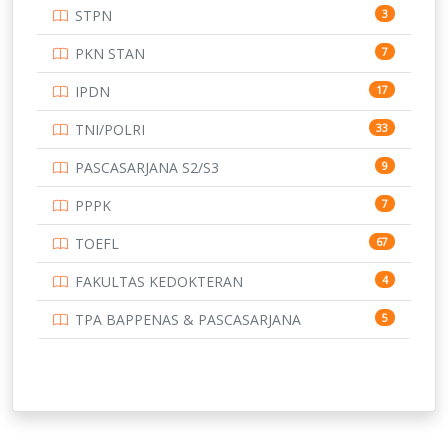
STPN
3
UNIVERSITAS BANGKA BELITUNG
15
PKN STAN
7
UNIVERSITAS BENGKULU
15
IPDN
17
UNIVERSITAS BORNEO TARAKAN
14
TNI/POLRI
33
UNIVERSITAS BRAWIJAYA
14
PASCASARJANA S2/S3
9
UNIVERSITAS CENDRAWASIH
14
PPPK
7
UNIVERSITAS DIPENOGORO
15
TOEFL
67
UNIVERSITAS GADJAH MADA
219
FAKULTAS KEDOKTERAN
4
UNIVERSITAS HALUOLEO
11
TPA BAPPENAS & PASCASARJANA
5
UNIVERSITAS INDONESIA
134
UNIVERSITAS JAMBI
13
UNIVERSITAS JEMBER
12
UNIVERSITAS JENDERAL SOEDIRMAN
11