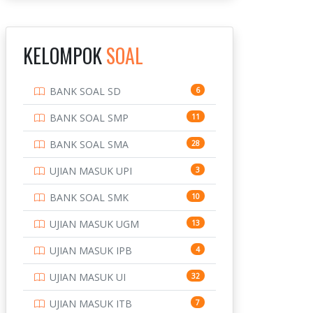
INSTITUT TEKNOLOGI
143
BANDUNG
KELOMPOK
SOAL
INSTITUT TEKNOLOGI
8
KALIMANTAN
BANK SOAL SD
6
INSTITUT TEKNOLOGI
10
SEPULUH NOVEMBER
BANK SOAL SMP
11
INSTITUT TEKNOLOGI
9
BANK SOAL SMA
28
SUMATERA
UJIAN MASUK UPI
3
IPDN / STPDN
148
BANK SOAL SMK
10
PENDIDIKAN
943
UJIAN MASUK UGM
13
PERBANKAN
3
UJIAN MASUK IPB
4
POLRI
169
UJIAN MASUK UI
32
POLTEK SSN
7
UJIAN MASUK ITB
7
PTDI STTD
4