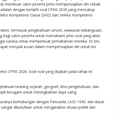
etat membuat calon peserta perlu mempersiapkan diri sebaik
i adalah dengan berlatih soal CPNS 2026 yang mencakup
Seleksi Kompetensi Dasar (SKD) dan Seleksi Kompetensi
m materi, termasuk pengetahuan umum, wawasan kebangsaan,
ng bagi calon peserta untuk memahami jenis soal yang akan
agai sarana untuk memperkuat pemahaman mereka. Di sini,
apat menjadi acuan dalam mempersiapkan diri untuk tes
si CPNS 2026. Soal-soal yang diujikan pada tahap ini
tahuan tentang sejarah, geografi, ilmu pengetahuan, dan
 topik beragam untuk meningkatkan daya saing.
 biasanya berhubungan dengan Pancasila, UUD 1945, dan dasar
sangat dibutuhkan untuk menganalisis situasi politik dan