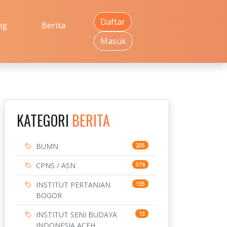
Daftar
ng
Berita
Masuk
KATEGORI
BERITA
BUMN
205
CPNS / ASN
576
INSTITUT PERTANIAN
135
BOGOR
INSTITUT SENI BUDAYA
13
INDONESIA ACEH