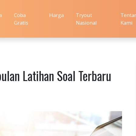
a
Coba
Harga
Tryout
Tenta
Gratis
Nasional
Kami
lan Latihan Soal Terbaru