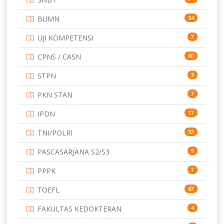
TNI
153
BUMN
34
TOEFL
345
UJI KOMPETENSI
7
UNIVERSITAS AIRLANGGA
15
CPNS / CASN
60
UNIVERSITAS ANDALAS
16
STPN
3
UNIVERSITAS BANGKA BELITUNG
15
PKN STAN
7
UNIVERSITAS BENGKULU
15
IPDN
17
UNIVERSITAS BORNEO TARAKAN
14
TNI/POLRI
33
UNIVERSITAS BRAWIJAYA
14
PASCASARJANA S2/S3
9
UNIVERSITAS CENDRAWASIH
14
PPPK
7
UNIVERSITAS DIPENOGORO
15
TOEFL
67
UNIVERSITAS GADJAH MADA
219
FAKULTAS KEDOKTERAN
4
UNIVERSITAS HALUOLEO
11