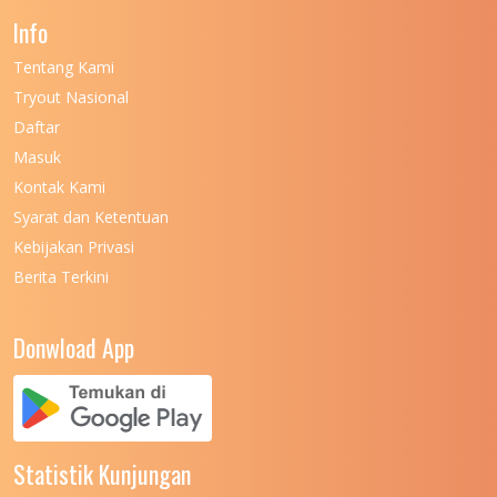
Info
UNIVERSITAS NEGERI GORONTALO
11
Tentang Kami
UNIVERSITAS NEGERI KHAIRUN
11
Tryout Nasional
UNIVERSITAS NEGERI MAKASSAR
11
Daftar
Masuk
UNIVERSITAS NEGERI MALANG
7
Kontak Kami
UNIVERSITAS NEGERI MANADO
7
Syarat dan Ketentuan
UNIVERSITAS NEGERI MEDAN
7
Kebijakan Privasi
Berita Terkini
UNIVERSITAS NEGERI PADANG
7
UNIVERSITAS NEGERI YOGYAKARTA
8
Donwload App
UNIVERSITAS NUSA CENDANA
7
UNIVERSITAS PADJADJARAN
11
UNIVERSITAS PALANGKARAYA
7
Statistik Kunjungan
UNIVERSITAS PATTIMURA
7