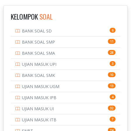
INSTITUT TEKNOLOGI SUMATERA
9
IPDN / STPDN
148
KELOMPOK
SOAL
PENDIDIKAN
943
BANK SOAL SD
6
PERBANKAN
3
BANK SOAL SMP
11
POLRI
169
BANK SOAL SMA
28
POLTEK SSN
7
UJIAN MASUK UPI
3
PTDI STTD
4
BANK SOAL SMK
10
SD
133
UJIAN MASUK UGM
13
SMA
146
UJIAN MASUK IPB
4
SMK
231
UJIAN MASUK UI
32
SMP
134
UJIAN MASUK ITB
7
STIP
2
SNBT
74