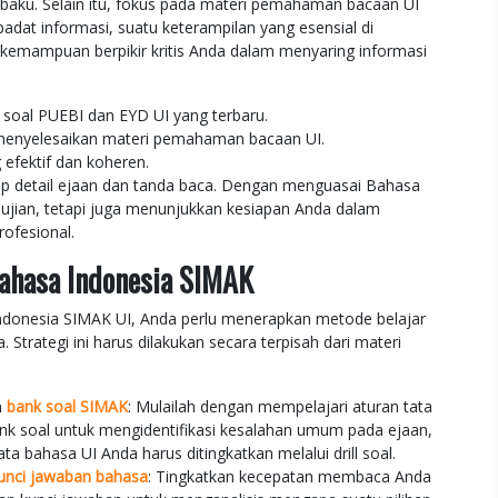
 baku. Selain itu, fokus pada materi pemahaman bacaan UI
dat informasi, suatu keterampilan yang esensial di
ih kemampuan berpikir kritis Anda dalam menyaring informasi
al PUEBI dan EYD UI yang terbaru.
 menyelesaikan materi pemahaman bacaan UI.
 efektif dan koheren.
ap detail ejaan dan tanda baca. Dengan menguasai Bahasa
ujian, tetapi juga menunjukkan kesiapan Anda dalam
ofesional.
ahasa Indonesia SIMAK
Indonesia SIMAK UI, Anda perlu menerapkan metode belajar
 Strategi ini harus dilakukan secara terpisah dari materi
n
bank soal SIMAK
: Mulailah dengan mempelajari aturan tata
nk soal untuk mengidentifikasi kesalahan umum pada ejaan,
ta bahasa UI Anda harus ditingkatkan melalui drill soal.
unci jawaban bahasa
: Tingkatkan kecepatan membaca Anda