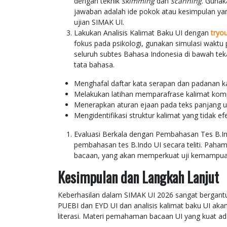
dengan teknik
skimming
dan
scanning
. Gunak
jawaban adalah ide pokok atau kesimpulan yang 
ujian SIMAK UI.
Lakukan Analisis Kalimat Baku UI dengan
tryo
fokus pada psikologi, gunakan simulasi wak
seluruh subtes Bahasa Indonesia di bawah teka
tata bahasa.
Menghafal daftar kata serapan dan padanan kat
Melakukan latihan memparafrase kalimat komp
Menerapkan aturan ejaan pada teks panjang un
Mengidentifikasi struktur kalimat yang tidak efe
Evaluasi Berkala dengan Pembahasan Tes B.Ind
pembahasan tes B.Indo UI secara teliti. Paham
bacaan, yang akan memperkuat uji kemampuan
Kesimpulan dan Langkah Lanjut
Keberhasilan dalam SIMAK UI 2026 sangat bergant
PUEBI dan EYD UI dan analisis kalimat baku UI aka
literasi. Materi pemahaman bacaan UI yang kuat ad