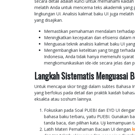
secara detail adalah kunci untuk memahami kaidah
melatih Anda untuk mencerna teks akademik yang pa
lingkungan UI. Analisis kalimat baku UI juga melat
yang disajikan.
Memastikan pemahaman mendalam terhadap so
Meningkatkan kecepatan dan efisiensi dalam
Menguasai teknik analisis kalimat baku UI yang
Mengembangkan ketelitian yang tinggi terhad
Indonesia, Anda tidak hanya memenuhi syarat 
mengkomunikasikan ide-ide secara jelas dan pr
Langkah Sistematis Menguasai B
Untuk mencapai skor tinggi dalam subtes Bahasa 
yang berfokus pada detail dan praktik kaidah bahasa.
eksakta atau soshum lainnya.
Fokuskan pada Soal PUEBI dan EYD UI denga
bahasa baku terbaru, yaitu PUEBI. Gunakan ba
tanda baca, dan pilihan kata. Uji kemampuan ta
Latih Materi Pemahaman Bacaan UI dengan
k