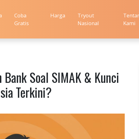
a
Coba
Harga
Tryout
Tenta
Gratis
Nasional
Kami
n Bank Soal SIMAK & Kunci
ia Terkini?