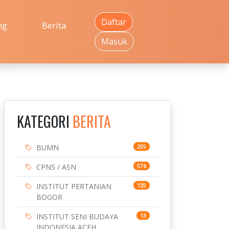
Daftar
ng
Berita
Masuk
KATEGORI
BERITA
BUMN
205
CPNS / ASN
576
INSTITUT PERTANIAN
135
BOGOR
INSTITUT SENI BUDAYA
13
INDONESIA ACEH