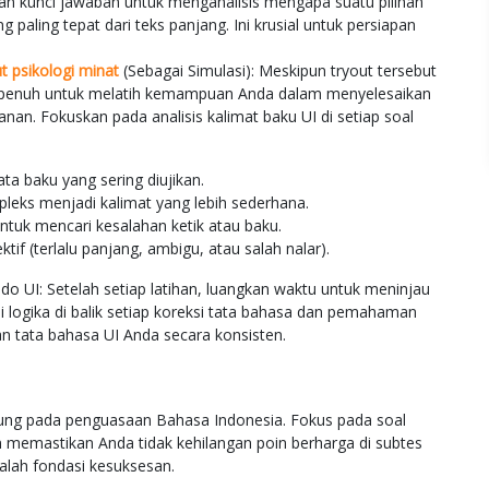
an kunci jawaban untuk menganalisis mengapa suatu pilihan
paling tepat dari teks panjang. Ini krusial untuk persiapan
ut psikologi minat
(Sebagai Simulasi): Meskipun tryout tersebut
tu penuh untuk melatih kemampuan Anda dalam menyelesaikan
nan. Fokuskan pada analisis kalimat baku UI di setiap soal
a baku yang sering diujikan.
leks menjadi kalimat yang lebih sederhana.
tuk mencari kesalahan ketik atau baku.
ktif (terlalu panjang, ambigu, atau salah nalar).
o UI: Setelah setiap latihan, luangkan waktu untuk meninjau
i logika di balik setiap koreksi tata bahasa dan pemahaman
 tata bahasa UI Anda secara konsisten.
ung pada penguasaan Bahasa Indonesia. Fokus pada soal
n memastikan Anda tidak kehilangan poin berharga di subtes
alah fondasi kesuksesan.