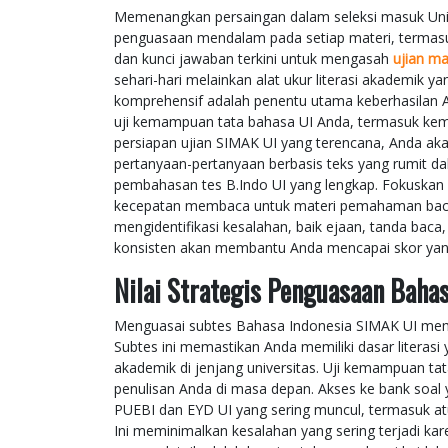
Memenangkan persaingan dalam seleksi masuk Univ
penguasaan mendalam pada setiap materi, termasu
dan kunci jawaban terkini untuk mengasah
ujian ma
sehari-hari melainkan alat ukur literasi akademik
komprehensif adalah penentu utama keberhasilan 
uji kemampuan tata bahasa UI Anda, termasuk ke
persiapan ujian SIMAK UI yang terencana, Anda ak
pertanyaan-pertanyaan berbasis teks yang rumit da
pembahasan tes B.Indo UI yang lengkap. Fokuskan l
kecepatan membaca untuk materi pemahaman bacaan
mengidentifikasi kesalahan, baik ejaan, tanda baca,
konsisten akan membantu Anda mencapai skor yan
Nilai Strategis Penguasaan Baha
Menguasai subtes Bahasa Indonesia SIMAK UI membe
Subtes ini memastikan Anda memiliki dasar literasi
akademik di jenjang universitas. Uji kemampuan tat
penulisan Anda di masa depan. Akses ke bank soa
PUEBI dan EYD UI yang sering muncul, termasuk atu
Ini meminimalkan kesalahan yang sering terjadi ka