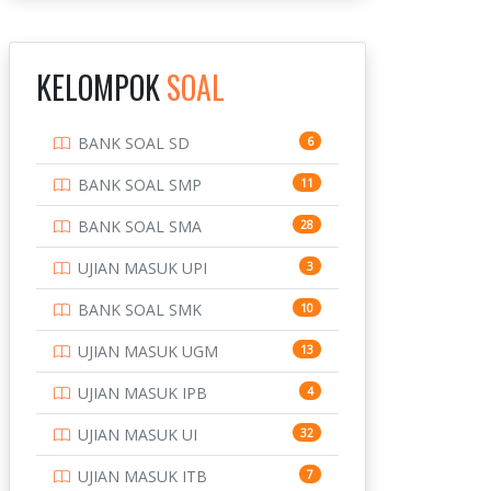
INSTITUT TEKNOLOGI
143
BANDUNG
KELOMPOK
SOAL
INSTITUT TEKNOLOGI
8
KALIMANTAN
BANK SOAL SD
6
INSTITUT TEKNOLOGI
10
SEPULUH NOVEMBER
BANK SOAL SMP
11
INSTITUT TEKNOLOGI
9
BANK SOAL SMA
28
SUMATERA
UJIAN MASUK UPI
3
IPDN / STPDN
148
BANK SOAL SMK
10
PENDIDIKAN
943
UJIAN MASUK UGM
13
PERBANKAN
3
UJIAN MASUK IPB
4
POLRI
169
UJIAN MASUK UI
32
POLTEK SSN
7
UJIAN MASUK ITB
7
PTDI STTD
4