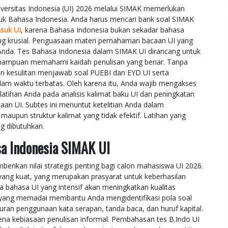
ersitas Indonesia (UI) 2026 melalui SIMAK memerlukan
k Bahasa Indonesia. Anda harus mencari bank soal SIMAK
suk UI
, karena Bahasa Indonesia bukan sekadar bahasa
 yang krusial. Penguasaan materi pemahaman bacaan UI yang
Anda. Tes Bahasa Indonesia dalam SIMAK UI dirancang untuk
mampuan memahami kaidah penulisan yang benar. Tanpa
an kesulitan menjawab soal PUEBI dan EYD UI serta
lam waktu terbatas. Oleh karena itu, Anda wajib mengakses
atihan Anda pada analisis kalimat baku UI dan peningkatan
 UI. Subtes ini menuntut ketelitian Anda dalam
 maupun struktur kalimat yang tidak efektif. Latihan yang
g dibutuhkan.
sa Indonesia SIMAK UI
rikan nilai strategis penting bagi calon mahasiswa UI 2026.
 yang kuat, yang merupakan prasyarat untuk keberhasilan
a bahasa UI yang intensif akan meningkatkan kualitas
l yang memadai membantu Anda mengidentifikasi pola soal
ran penggunaan kata serapan, tanda baca, dan huruf kapital.
rena kebiasaan penulisan informal. Pembahasan tes B.Indo UI