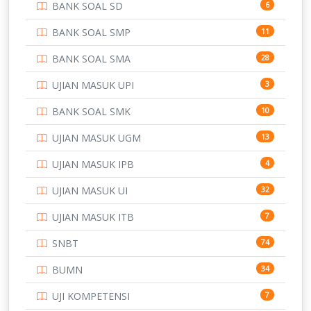
BANK SOAL SD
6
PERBANKAN
3
BANK SOAL SMP
11
POLRI
169
BANK SOAL SMA
28
POLTEK SSN
7
UJIAN MASUK UPI
3
PTDI STTD
4
BANK SOAL SMK
10
SD
133
UJIAN MASUK UGM
13
SMA
146
UJIAN MASUK IPB
4
SMK
231
UJIAN MASUK UI
32
SMP
134
UJIAN MASUK ITB
7
STIP
2
SNBT
74
TNI
153
BUMN
34
TOEFL
345
UJI KOMPETENSI
7
UNIVERSITAS AIRLANGGA
15