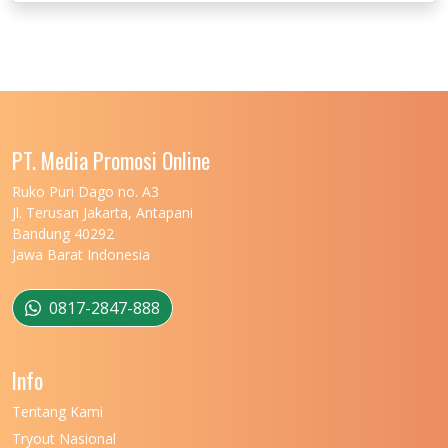
UNIVERSITAS JENDERAL SOEDIRMAN
11
UNIVERSITAS LAMBUNG MANGKURAT
11
UNIVERSITAS LAMPUNG
11
UNIVERSITAS MALIKUSSALEH
11
PT. Media Promosi Online
UNIVERSITAS MARITIM RAJA ALI HAJI
11
Ruko Puri Dago no. A3
Jl. Terusan Jakarta, Antapani
UNIVERSITAS MATARAM
11
Bandung 40292
Jawa Barat Indonesia
UNIVERSITAS MULAWARMAN
12
UNIVERSITAS MUSAMUS
11
0817-2847-888
UNIVERSITAS NEGERI GANESHA
11
Info
UNIVERSITAS NEGERI GORONTALO
11
Tentang Kami
UNIVERSITAS NEGERI KHAIRUN
11
Tryout Nasional