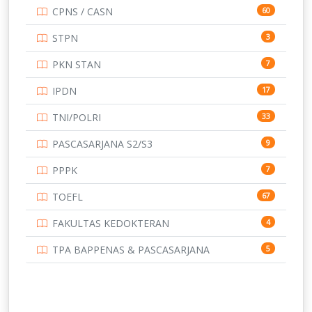
CPNS / CASN
60
UNIVERSITAS ANDALAS
16
STPN
3
UNIVERSITAS BANGKA BELITUNG
15
PKN STAN
7
UNIVERSITAS BENGKULU
15
IPDN
17
UNIVERSITAS BORNEO TARAKAN
14
TNI/POLRI
33
UNIVERSITAS BRAWIJAYA
14
PASCASARJANA S2/S3
9
UNIVERSITAS CENDRAWASIH
14
PPPK
7
UNIVERSITAS DIPENOGORO
15
TOEFL
67
UNIVERSITAS GADJAH MADA
219
FAKULTAS KEDOKTERAN
4
UNIVERSITAS HALUOLEO
11
TPA BAPPENAS & PASCASARJANA
5
UNIVERSITAS INDONESIA
139
UNIVERSITAS JAMBI
13
UNIVERSITAS JEMBER
12