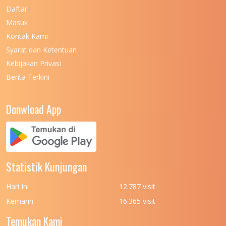
UNIVERSITAS NEGERI MAKASSAR
11
Daftar
Masuk
UNIVERSITAS NEGERI MALANG
7
Kontak Kami
UNIVERSITAS NEGERI MANADO
7
Syarat dan Ketentuan
UNIVERSITAS NEGERI MEDAN
7
Kebijakan Privasi
Berita Terkini
UNIVERSITAS NEGERI PADANG
7
UNIVERSITAS NEGERI YOGYAKARTA
8
Donwload App
UNIVERSITAS NUSA CENDANA
7
UNIVERSITAS PADJADJARAN
11
UNIVERSITAS PALANGKARAYA
7
Statistik Kunjungan
UNIVERSITAS PATTIMURA
7
Hari Ini
12.787 visit
UNIVERSITAS PEMBANGUNAN NASIONAL
6
Kemarin
16.365 visit
(UPN) VETERAN JAKARTA
Temukan Kami
UNIVERSITAS PEMBANGUNAN NASIONAL
4