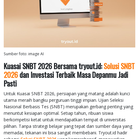
Sumber foto: image AI
Kuasai SNBT 2026 Bersama tryout.id:
Solusi SNBT
2026
dan Investasi Terbaik Masa Depanmu Jadi
Pasti
Untuk Kuasai SNBT 2026, persiapan yang matang adalah kunci
utama meraih bangku perguruan tinggi impian. Ujian Seleksi
Nasional Berbasis Tes (SNBT) merupakan gerbang penting yang
menuntut kesiapan optimal. Setiap tahun, ribuan siswa
berkompetisi ketat untuk mendapatkan tempat di universitas
pilihan. Tanpa strategi belajar yang tepat dan sumber daya yang
memadai, tekanan ini bisa sangat membebani. Tryout.id hadir