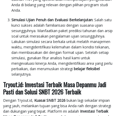
Anda di bidang yang relevan dengan pilihan program studi
Anda.
Simulasi Ujian Penuh dan Evaluasi Berkelanjutan:
Salah satu
kunci sukses adalah familiarisasi dengan suasana ujian
sesungguhnya. Manfaatkan paket prediksi tahunan dan arsip
soal untuk merasakan pengalaman ujian sesungguhnya.
Lakukan simulasi secara berkala untuk melatih manajemen
waktu, mengidentifikasi kelemahan dalam kondisi tekanan,
dan membiasakan diri dengan format ujian. Setelah setiap
simulasi, gunakan fitur analisis hasil kami untuk
mengevaluasi kinerja Anda, mengidentifikasi area yang perlu
perbaikan, dan merumuskan strategi
belajar fleksibel
selanjutnya.
Tryout.id: Investasi Terbaik Masa Depanmu Jadi
Pasti dan Solusi SNBT 2026 Terbaik
Dengan Tryout.id,
Kuasai SNBT 2026
bukan lagi sekadar impian
yang jauh, melainkan tujuan yang bisa Anda raih dengan strategi
dan dukungan yang tepat. Platform ini adalah
Investasi Terbaik