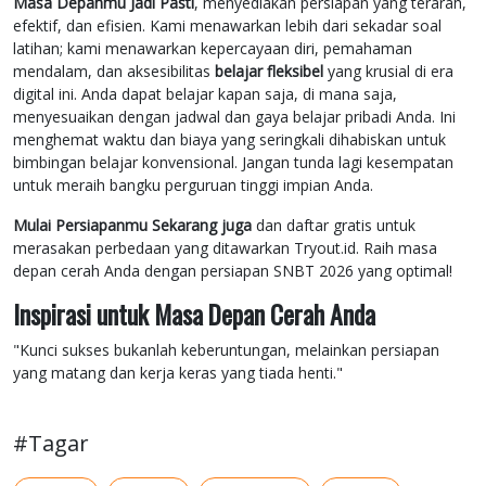
Masa Depanmu Jadi Pasti
, menyediakan persiapan yang terarah,
efektif, dan efisien. Kami menawarkan lebih dari sekadar soal
latihan; kami menawarkan kepercayaan diri, pemahaman
mendalam, dan aksesibilitas
belajar fleksibel
yang krusial di era
digital ini. Anda dapat belajar kapan saja, di mana saja,
menyesuaikan dengan jadwal dan gaya belajar pribadi Anda. Ini
menghemat waktu dan biaya yang seringkali dihabiskan untuk
bimbingan belajar konvensional. Jangan tunda lagi kesempatan
untuk meraih bangku perguruan tinggi impian Anda.
Mulai Persiapanmu Sekarang juga
dan daftar gratis untuk
merasakan perbedaan yang ditawarkan Tryout.id. Raih masa
depan cerah Anda dengan persiapan SNBT 2026 yang optimal!
Inspirasi untuk Masa Depan Cerah Anda
"Kunci sukses bukanlah keberuntungan, melainkan persiapan
yang matang dan kerja keras yang tiada henti."
#Tagar