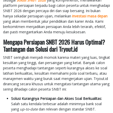
sebagai
Solusi SNBT 2026
yang komprehensif, menawarkan
platform persiapan terpadu bagi calon peserta untuk menghadapi
SNBT 2026 dengan percaya diri dan siap bersaing. Ini bukan
hanya sekadar persiapan ujian, melainkan
investasi masa depan
yang akan membentuk jalur pendidikan dan karier Anda. Kami
berkomitmen menjadikan persiapan Anda lebih terarah, efektif,
dan pasti mengantarkan Anda menuju kesuksesan.
Mengapa Persiapan SNBT 2026 Harus Optimal?
Tantangan dan Solusi dari Tryout.id
SNBT seringkali menjadi momok karena materi yang luas, tingkat
kesulitan yang tinggi, dan persaingan yang ketat. Banyak calon
peserta menghadapi tantangan seperti kurangnya akses ke soal
latihan berkualitas, kesulitan memahami pola soal terbaru, atau
manajemen waktu yang buruk saat mengerjakan ujian. Tryout.id
dirancang secara khusus untuk mengatasi tantangan utama yang
sering dihadapi calon peserta SNBT ini:
Solusi Kurangnya Persiapan dan Akses Soal Berkualitas:
Salah satu kendala terbesar adalah minimnya bank soal
yang
up-to-date
dan relevan dengan standar SNBT.