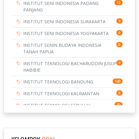
INSTITUT SENI INDONESIA PADANG
12
PANJANG
INSTITUT SENI INDONESIA SURAKARTA
9
INSTITUT SENI INDONESIA YOGYAKARTA
8
INSTITUT SENIN BUDAYA INDONESIA
8
TANAH PAPUA
INSTITUT TEKNOLOGI BACHARUDDIN JUSUF
9
HABIBIE
INSTITUT TEKNOLOGI BANDUNG
143
INSTITUT TEKNOLOGI KALIMANTAN
8
INSTITUT TEKNOLOGI SEPULUH
10
NOVEMBER
INSTITUT TEKNOLOGI SUMATERA
9
IPDN / STPDN
148