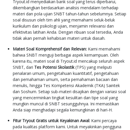
Tryout.id menyediakan bank soal yang terus diperbarui,
dikembangkan berdasarkan analisis mendalam terhadap
materi dan pola ujian SNBT tahun-tahun sebelumnya. Setiap
soal disusun oleh tim ahli yang memahami seluk-beluk
kurikulum dan psikologi ujian, menjamin relevansi dan
efektivitas latihan Anda. Dengan ribuan soal tersedia, Anda
tidak akan pernah kehabisan materi untuk diasah.
Materi Soal Komprehensif dan Relevan:
Kami memahami
bahwa SNBT menguji berbagai aspek kemampuan. Oleh
karena itu, materi soal di Tryout.id mencakup seluruh aspek
SNBT, dari
Tes Potensi Skolastik
(TPS) yang meliputi
penalaran umum, pengetahuan kuantitatif, pengetahuan
dan pemahaman umum, serta pemahaman bacaan dan
menulis, hingga Tes Kompetensi Akademik (TKA) Saintek
dan Soshum. Setiap sub-materi disajikan dengan variasi soal
yang mencerminkan tingkat kesulitan dan tipe soal yang
mungkin muncul di SNBT sesungguhnya. Ini memastikan
Anda siap menghadapi segala kemungkinan di hari-H.
Fitur Tryout Gratis untuk Keyakinan Awal:
Kami percaya
pada kualitas platform kami. Untuk meyakinkan pengguna