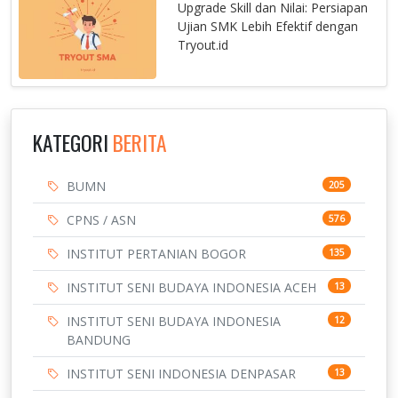
Upgrade Skill dan Nilai: Persiapan
Ujian SMK Lebih Efektif dengan
Tryout.id
KATEGORI
BERITA
BUMN
205
CPNS / ASN
576
INSTITUT PERTANIAN BOGOR
135
INSTITUT SENI BUDAYA INDONESIA ACEH
13
INSTITUT SENI BUDAYA INDONESIA
12
BANDUNG
INSTITUT SENI INDONESIA DENPASAR
13