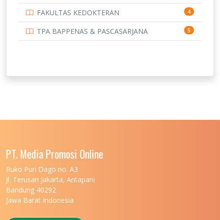
FAKULTAS KEDOKTERAN
4
TPA BAPPENAS & PASCASARJANA
5
PT. Media Promosi Online
Ruko Puri Dago no. A3
Jl. Terusan Jakarta, Antapani
Bandung 40292
Jawa Barat Indonesia