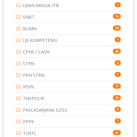
UJIAN MASUK ITB
7
SNBT
74
BUMN
34
UJI KOMPETENSI
7
CPNS / CASN
60
STPN
3
PKN STAN
7
IPDN
17
TNI/POLRI
33
PASCASARJANA S2/S3
9
PPPK
7
TOEFL
67