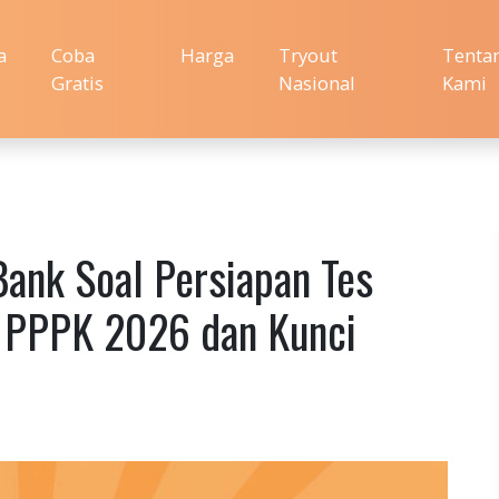
a
Coba
Harga
Tryout
Tenta
Gratis
Nasional
Kami
Bank Soal Persiapan Tes
l PPPK 2026 dan Kunci