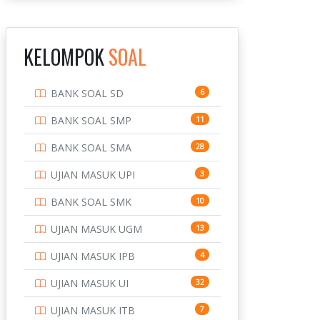
INSTITUT TEKNOLOGI
143
BANDUNG
KELOMPOK
SOAL
INSTITUT TEKNOLOGI
8
KALIMANTAN
BANK SOAL SD
6
INSTITUT TEKNOLOGI
10
SEPULUH NOVEMBER
BANK SOAL SMP
11
INSTITUT TEKNOLOGI
9
BANK SOAL SMA
28
SUMATERA
UJIAN MASUK UPI
3
IPDN / STPDN
148
BANK SOAL SMK
10
PENDIDIKAN
943
UJIAN MASUK UGM
13
PERBANKAN
3
UJIAN MASUK IPB
4
POLRI
169
UJIAN MASUK UI
32
POLTEK SSN
7
UJIAN MASUK ITB
7
PTDI STTD
4