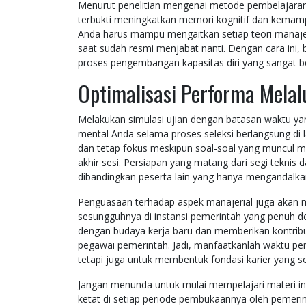
Menurut penelitian mengenai metode pembelajaran 
terbukti meningkatkan memori kognitif dan kemampu
Anda harus mampu mengaitkan setiap teori manajer
saat sudah resmi menjabat nanti. Dengan cara ini, 
proses pengembangan kapasitas diri yang sangat be
Optimalisasi Performa Melal
Melakukan simulasi ujian dengan batasan waktu ya
mental Anda selama proses seleksi berlangsung di 
dan tetap fokus meskipun soal-soal yang muncul mem
akhir sesi. Persiapan yang matang dari segi teknis
dibandingkan peserta lain yang hanya mengandalka
Penguasaan terhadap aspek manajerial juga akan
sesungguhnya di instansi pemerintah yang penuh de
dengan budaya kerja baru dan memberikan kontribu
pegawai pemerintah. Jadi, manfaatkanlah waktu pers
tetapi juga untuk membentuk fondasi karier yang so
Jangan menunda untuk mulai mempelajari materi in
ketat di setiap periode pembukaannya oleh pemerin