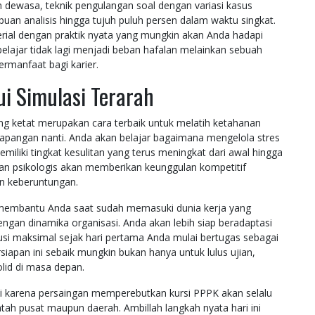
dewasa, teknik pengulangan soal dengan variasi kasus
an analisis hingga tujuh puluh persen dalam waktu singkat.
ial dengan praktik nyata yang mungkin akan Anda hadapi
belajar tidak lagi menjadi beban hafalan melainkan sebuah
rmanfaat bagi karier.
ui Simulasi Terarah
ng ketat merupakan cara terbaik untuk melatih ketahanan
lapangan nanti. Anda akan belajar bagaimana mengelola stres
iliki tingkat kesulitan yang terus meningkat dari awal hingga
 dan psikologis akan memberikan keunggulan kompetitif
n keberuntungan.
 membantu Anda saat sudah memasuki dunia kerja yang
ngan dinamika organisasi. Anda akan lebih siap beradaptasi
si maksimal sejak hari pertama Anda mulai bertugas sebagai
iapan ini sebaik mungkin bukan hanya untuk lulus ujian,
lid di masa depan.
i karena persaingan memperebutkan kursi PPPK akan selalu
tah pusat maupun daerah. Ambillah langkah nyata hari ini