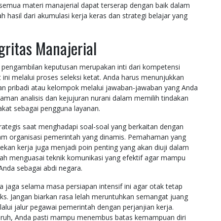
 semua materi manajerial dapat terserap dengan baik dalam
hasil dari akumulasi kerja keras dan strategi belajar yang
gritas Manajerial
 pengambilan keputusan merupakan inti dari kompetensi
t ini melalui proses seleksi ketat. Anda harus menunjukkan
gan pribadi atau kelompok melalui jawaban-jawaban yang Anda
ajaman analisis dan kejujuran nurani dalam memilih tindakan
akat sebagai pengguna layanan.
 strategis saat menghadapi soal-soal yang berkaitan dengan
lam organisasi pemerintah yang dinamis. Pemahaman yang
kan kerja juga menjadi poin penting yang akan diuji dalam
udah menguasai teknik komunikasi yang efektif agar mampu
nda sebagai abdi negara.
a jaga selama masa persiapan intensif ini agar otak tetap
s. Jangan biarkan rasa lelah meruntuhkan semangat juang
lui jalur pegawai pemerintah dengan perjanjian kerja.
luruh, Anda pasti mampu menembus batas kemampuan diri