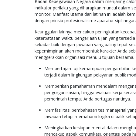
Badan Kepegawaian Negara dalam menjaring calon
indikator perilaku yang diharapkan muncul dalam set
monitor. Manfaat utama dari latihan ini adalah k
dengan prinsip profesionalisme aparatur sipil negar
Keunggulan lainnya mencakup peningkatan kecepatan
keterbatasan waktu pengerjaan ujian yang tersed
sekadar baik dengan jawaban yang paling tepat sec
kepemimpinan akan membentuk karakter Anda sebag
menggerakkan organisasi menuju tujuan bersama.
Mempertajam uji kemampuan pengambilan keput
terjadi dalam lingkungan pelayanan publik mode
Memberikan pemahaman mendalam mengenai 
pengorganisasian, hingga evaluasi kerja secara
pemerintah tempat Anda bertugas nantinya.
Memfasilitasi pembahasan tes manajerial yan
jawaban tetapi memahami logika di balik setiap
Meningkatkan kesiapan mental dalam menghada
mencakup aspek komunikasi, orientasi pada ha