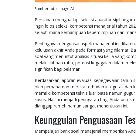
Sumber foto: image AI
Persiapan menghadapi seleksi aparatur sipil negara
ingin lolos seleksi kompetensi manajerial tahun 20
sejauh mana kemampuan kepemimpinan dan manajer
Pentingnya menguasai aspek manajerial ini dikare
kelulusan akhir Anda pada formasi yang dilamar. B
soal yang menuntut analisis situasi kerja yang ko
melalui latihan rutin, potensi kegagalan dalam me
signifikan bagi pelamar.
Berdasarkan laporan evaluasi kepegawaian tahun se
oleh pemahaman mereka terhadap integritas dan ker
memiliki kompetensi teknis luar biasa namun gugur 
kasus. Hal ini menjadi peringatan bagi Anda untuk 
dianggap remeh namun sangat menentukan ini.
Keunggulan Penguasaan Tes
Mempelajari bank soal manajerial memberikan Anda 