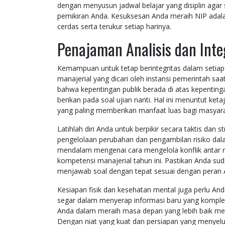
dengan menyusun jadwal belajar yang disiplin agar
pemikiran Anda. Kesuksesan Anda meraih NIP adalah 
cerdas serta terukur setiap harinya.
Penajaman Analisis dan Inte
Kemampuan untuk tetap berintegritas dalam setiap
manajerial yang dicari oleh instansi pemerintah saa
bahwa kepentingan publik berada di atas kepentin
berikan pada soal ujian nanti. Hal ini menuntut ket
yang paling memberikan manfaat luas bagi masyar
Latihlah diri Anda untuk berpikir secara taktis dan
pengelolaan perubahan dan pengambilan risiko da
mendalam mengenai cara mengelola konflik antar re
kompetensi manajerial tahun ini. Pastikan Anda s
menjawab soal dengan tepat sesuai dengan peran A
Kesiapan fisik dan kesehatan mental juga perlu And
segar dalam menyerap informasi baru yang komplek
Anda dalam meraih masa depan yang lebih baik mela
Dengan niat yang kuat dan persiapan yang menye