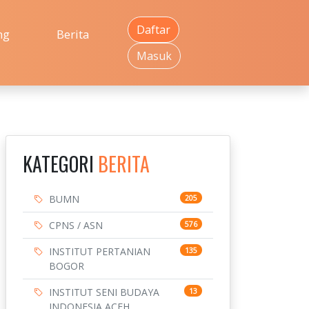
Daftar
ng
Berita
Masuk
KATEGORI
BERITA
BUMN
205
CPNS / ASN
576
INSTITUT PERTANIAN
135
BOGOR
INSTITUT SENI BUDAYA
13
INDONESIA ACEH