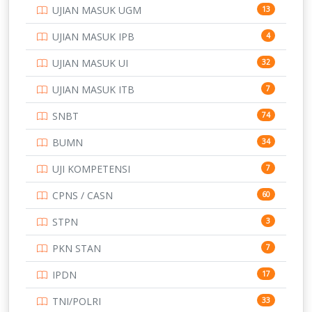
UJIAN MASUK UGM
13
SMA
146
UJIAN MASUK IPB
4
SMK
231
UJIAN MASUK UI
32
SMP
134
UJIAN MASUK ITB
7
STIP
2
SNBT
74
TNI
153
BUMN
34
TOEFL
345
UJI KOMPETENSI
7
UNIVERSITAS AIRLANGGA
15
CPNS / CASN
60
UNIVERSITAS ANDALAS
16
STPN
3
UNIVERSITAS BANGKA BELITUNG
15
PKN STAN
7
UNIVERSITAS BENGKULU
15
IPDN
17
UNIVERSITAS BORNEO TARAKAN
14
TNI/POLRI
33
UNIVERSITAS BRAWIJAYA
14