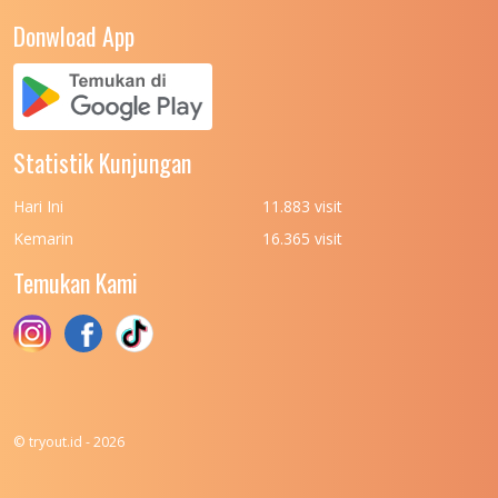
UNIVERSITAS NEGERI YOGYAKARTA
8
Donwload App
UNIVERSITAS NUSA CENDANA
7
UNIVERSITAS PADJADJARAN
11
UNIVERSITAS PALANGKARAYA
7
Statistik Kunjungan
UNIVERSITAS PATTIMURA
7
Hari Ini
11.883 visit
UNIVERSITAS PEMBANGUNAN NASIONAL
6
Kemarin
16.365 visit
(UPN) VETERAN JAKARTA
Temukan Kami
UNIVERSITAS PEMBANGUNAN NASIONAL
4
(UPN) VETERAN JAWA TIMUR
UNIVERSITAS PEMBANGUNAN NASIONAL
5
(UPN) VETERAN YOGYAKARTA
UNIVERSITAS PENDIDIKAN INDONESIA
112
© tryout.id - 2026
UNIVERSITAS PERTAHANAN INDONESIA
6