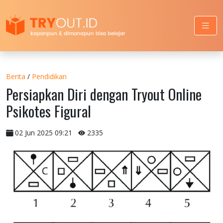
Berita
/
Pendidikan
Persiapkan Diri dengan Tryout Online
Psikotes Figural
02 Jun 2025 09:21
2335