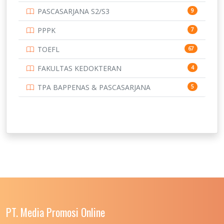
PASCASARJANA S2/S3
9
UNIVERSITAS CENDRAWASIH
14
PPPK
7
UNIVERSITAS DIPENOGORO
15
TOEFL
67
UNIVERSITAS GADJAH MADA
219
FAKULTAS KEDOKTERAN
4
UNIVERSITAS HALUOLEO
11
TPA BAPPENAS & PASCASARJANA
5
UNIVERSITAS INDONESIA
137
UNIVERSITAS JAMBI
13
UNIVERSITAS JEMBER
12
UNIVERSITAS JENDERAL SOEDIRMAN
11
UNIVERSITAS LAMBUNG MANGKURAT
11
UNIVERSITAS LAMPUNG
11
UNIVERSITAS MALIKUSSALEH
11
PT. Media Promosi Online