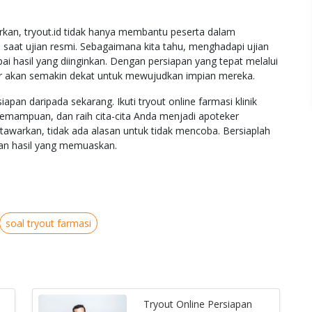
kan, tryout.id tidak hanya membantu peserta dalam
i saat ujian resmi. Sebagaimana kita tahu, menghadapi ujian
ai hasil yang diinginkan. Dengan persiapan yang tepat melalui
eker akan semakin dekat untuk mewujudkan impian mereka.
apan daripada sekarang. Ikuti tryout online farmasi klinik
 kemampuan, dan raih cita-cita Anda menjadi apoteker
tawarkan, tidak ada alasan untuk tidak mencoba. Bersiaplah
dan hasil yang memuaskan.
soal tryout farmasi
Tryout Online Persiapan