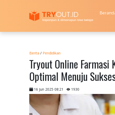
Berand
Berita
/
Pendidikan
Tryout Online Farmasi 
Optimal Menuju Sukse
16 Jun 2025 08:21
1930