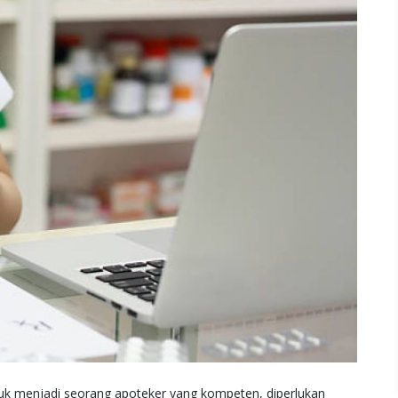
tuk menjadi seorang apoteker yang kompeten, diperlukan