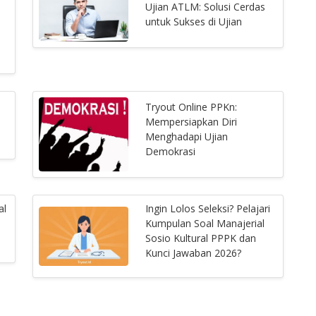
Ujian ATLM: Solusi Cerdas
untuk Sukses di Ujian
Tryout Online PPKn:
Mempersiapkan Diri
Menghadapi Ujian
Demokrasi
al
Ingin Lolos Seleksi? Pelajari
Kumpulan Soal Manajerial
Sosio Kultural PPPK dan
Kunci Jawaban 2026?