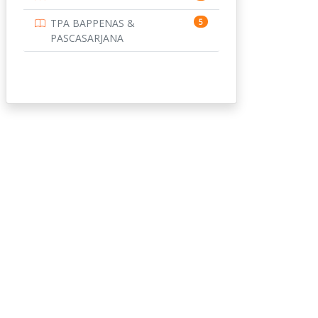
UNIVERSITAS BORNEO
14
TPA BAPPENAS &
5
TARAKAN
PASCASARJANA
UNIVERSITAS BRAWIJAYA
14
UNIVERSITAS CENDRAWASIH
14
UNIVERSITAS DIPENOGORO
15
UNIVERSITAS GADJAH
219
MADA
UNIVERSITAS HALUOLEO
11
UNIVERSITAS INDONESIA
134
UNIVERSITAS JAMBI
13
UNIVERSITAS JEMBER
12
UNIVERSITAS JENDERAL
11
SOEDIRMAN