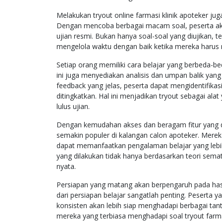
Melakukan tryout online farmasi klinik apoteker j
Dengan mencoba berbagai macam soal, peserta ak
ujian resmi. Bukan hanya soal-soal yang diujikan,
mengelola waktu dengan baik ketika mereka harus 
Setiap orang memiliki cara belajar yang berbeda-bed
ini juga menyediakan analisis dan umpan balik ya
feedback yang jelas, peserta dapat mengidentifika
ditingkatkan. Hal ini menjadikan tryout sebagai ala
lulus ujian.
Dengan kemudahan akses dan beragam fitur yang dis
semakin populer di kalangan calon apoteker. Merek
dapat memanfaatkan pengalaman belajar yang lebi
yang dilakukan tidak hanya berdasarkan teori semat
nyata.
Persiapan yang matang akan berpengaruh pada hasil
dari persiapan belajar sangatlah penting. Peserta ya
konsisten akan lebih siap menghadapi berbagai tant
mereka yang terbiasa menghadapi soal tryout farmas