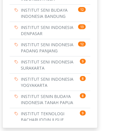
INSTITUT SENI BUDAYA
12
INDONESIA BANDUNG
INSTITUT SENI INDONESIA
13
DENPASAR
INSTITUT SENI INDONESIA
12
PADANG PANJANG
INSTITUT SENI INDONESIA
9
SURAKARTA
INSTITUT SENI INDONESIA
8
YOGYAKARTA
INSTITUT SENIN BUDAYA
8
INDONESIA TANAH PAPUA
INSTITUT TEKNOLOGI
9
BACHARUDDIN JUSUF
HABIBIE