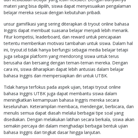
materi yang bisa dipilih, siswa dapat menyesuaikan pengalaman
belajar mereka sesuai dengan kebutuhan pribadi.
unsur gamifikasi yang sering diterapkan di tryout online bahasa
Inggris dapat membuat suasana belajar menjadi lebih menarik.
Fitur kompetisi, leaderboard, dan reward untuk pencapaian
tertentu memberikan motivasi tambahan untuk siswa. Dalam hal
ini, tryout.id tidak hanya berfungsi sebagai media belajar tetapi
juga sebagai platform yang mendorong siswa untuk terus
berusaha dan bersaing dengan teman-teman mereka. Dengan
cara ini, siswa diharapkan dapat lebih antusias dalam belajar
bahasa Inggris dan mempersiapkan diri untuk UTBK.
Tidak hanya terfokus pada aspek ujian, tetapi tryout online
bahasa Inggris UTBK juga dapat membantu siswa dalam
meningkatkan kemampuan bahasa Inggris mereka secara
keseluruhan. Keterampilan membaca, mendengar, berbicara, dan
menulis semua dapat diasah melalui berbagai tipe soal yang
disediakan. Dengan melakukan latihan secara berkala, siswa akan
semakin percaya diri dalam menghadapi berbagai bentuk ujian
bahasa Inggris dari tingkat dasar hingga lanjutan.