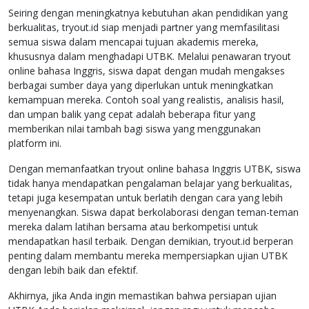
Seiring dengan meningkatnya kebutuhan akan pendidikan yang
berkualitas, tryout.id siap menjadi partner yang memfasilitasi
semua siswa dalam mencapai tujuan akademis mereka,
khususnya dalam menghadapi UTBK. Melalui penawaran tryout
online bahasa Inggris, siswa dapat dengan mudah mengakses
berbagai sumber daya yang diperlukan untuk meningkatkan
kemampuan mereka. Contoh soal yang realistis, analisis hasil,
dan umpan balik yang cepat adalah beberapa fitur yang
memberikan nilai tambah bagi siswa yang menggunakan
platform ini.
Dengan memanfaatkan tryout online bahasa Inggris UTBK, siswa
tidak hanya mendapatkan pengalaman belajar yang berkualitas,
tetapi juga kesempatan untuk berlatih dengan cara yang lebih
menyenangkan. Siswa dapat berkolaborasi dengan teman-teman
mereka dalam latihan bersama atau berkompetisi untuk
mendapatkan hasil terbaik. Dengan demikian, tryout.id berperan
penting dalam membantu mereka mempersiapkan ujian UTBK
dengan lebih baik dan efektif.
Akhirnya, jika Anda ingin memastikan bahwa persiapan ujian