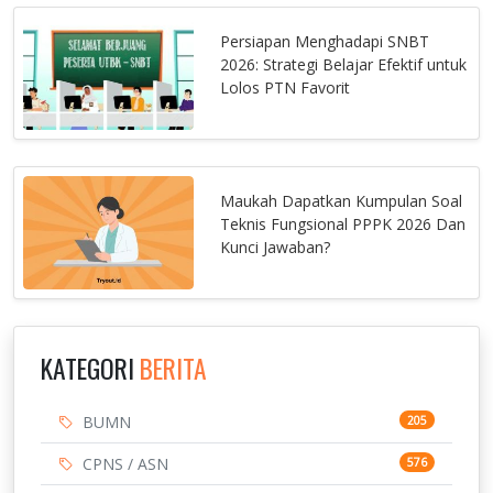
Persiapan Menghadapi SNBT
2026: Strategi Belajar Efektif untuk
Lolos PTN Favorit
Maukah Dapatkan Kumpulan Soal
Teknis Fungsional PPPK 2026 Dan
Kunci Jawaban?
KATEGORI
BERITA
BUMN
205
CPNS / ASN
576