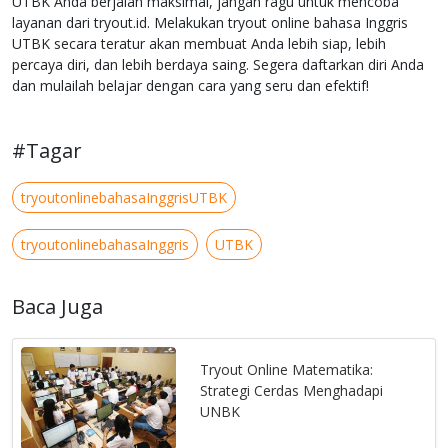
UTBK Anda berjalan maksimal, jangan ragu untuk mencoba
layanan dari tryout.id. Melakukan tryout online bahasa Inggris
UTBK secara teratur akan membuat Anda lebih siap, lebih
percaya diri, dan lebih berdaya saing. Segera daftarkan diri Anda
dan mulailah belajar dengan cara yang seru dan efektif!
#Tagar
tryoutonlinebahasaInggrisUTBK
tryoutonlinebahasaInggris
UTBK
Baca Juga
Tryout Online Matematika:
Strategi Cerdas Menghadapi
UNBK