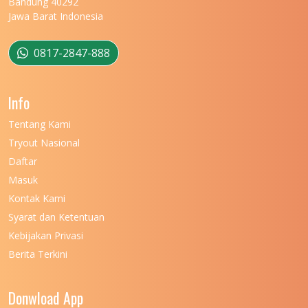
Bandung 40292
Jawa Barat Indonesia
UNIVERSITAS MULAWARMAN
12
UNIVERSITAS MUSAMUS
11
0817-2847-888
UNIVERSITAS NEGERI GANESHA
11
Info
UNIVERSITAS NEGERI GORONTALO
11
Tentang Kami
UNIVERSITAS NEGERI KHAIRUN
11
Tryout Nasional
UNIVERSITAS NEGERI MAKASSAR
11
Daftar
Masuk
UNIVERSITAS NEGERI MALANG
7
Kontak Kami
UNIVERSITAS NEGERI MANADO
7
Syarat dan Ketentuan
UNIVERSITAS NEGERI MEDAN
7
Kebijakan Privasi
Berita Terkini
UNIVERSITAS NEGERI PADANG
7
UNIVERSITAS NEGERI YOGYAKARTA
8
Donwload App