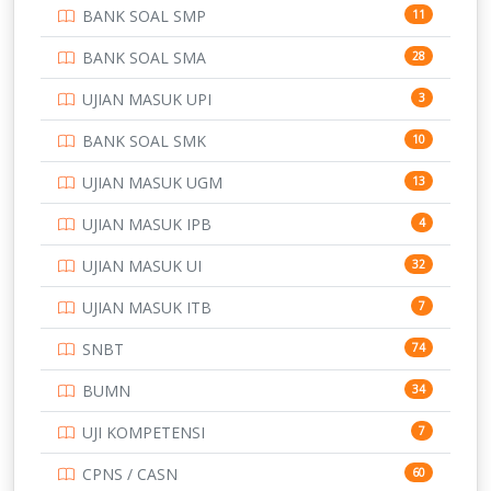
BANK SOAL SMP
11
POLRI
169
BANK SOAL SMA
28
POLTEK SSN
7
UJIAN MASUK UPI
3
PTDI STTD
4
BANK SOAL SMK
10
SD
133
UJIAN MASUK UGM
13
SMA
146
UJIAN MASUK IPB
4
SMK
231
UJIAN MASUK UI
32
SMP
134
UJIAN MASUK ITB
7
STIP
2
SNBT
74
TNI
153
BUMN
34
TOEFL
345
UJI KOMPETENSI
7
UNIVERSITAS AIRLANGGA
15
CPNS / CASN
60
UNIVERSITAS ANDALAS
16