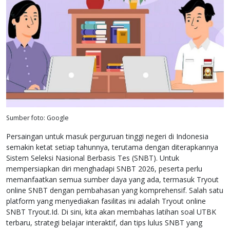
Sumber foto: Google
Persaingan untuk masuk perguruan tinggi negeri di Indonesia
semakin ketat setiap tahunnya, terutama dengan diterapkannya
Sistem Seleksi Nasional Berbasis Tes (SNBT). Untuk
mempersiapkan diri menghadapi SNBT 2026, peserta perlu
memanfaatkan semua sumber daya yang ada, termasuk Tryout
online SNBT dengan pembahasan yang komprehensif. Salah satu
platform yang menyediakan fasilitas ini adalah Tryout online
SNBT Tryout.Id. Di sini, kita akan membahas latihan soal UTBK
terbaru, strategi belajar interaktif, dan tips lulus SNBT yang