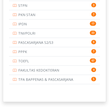
STPN
3
UNIVERSITAS BANGKA BELITUNG
15
PKN STAN
7
UNIVERSITAS BENGKULU
15
IPDN
17
UNIVERSITAS BORNEO TARAKAN
14
TNI/POLRI
33
UNIVERSITAS BRAWIJAYA
14
PASCASARJANA S2/S3
9
UNIVERSITAS CENDRAWASIH
14
PPPK
7
UNIVERSITAS DIPENOGORO
15
TOEFL
67
UNIVERSITAS GADJAH MADA
219
FAKULTAS KEDOKTERAN
4
UNIVERSITAS HALUOLEO
11
TPA BAPPENAS & PASCASARJANA
5
UNIVERSITAS INDONESIA
138
UNIVERSITAS JAMBI
13
UNIVERSITAS JEMBER
12