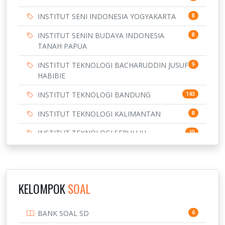
INSTITUT SENI INDONESIA YOGYAKARTA
8
INSTITUT SENIN BUDAYA INDONESIA
8
TANAH PAPUA
INSTITUT TEKNOLOGI BACHARUDDIN JUSUF
9
HABIBIE
INSTITUT TEKNOLOGI BANDUNG
143
INSTITUT TEKNOLOGI KALIMANTAN
8
INSTITUT TEKNOLOGI SEPULUH
10
NOVEMBER
INSTITUT TEKNOLOGI SUMATERA
9
IPDN / STPDN
148
KELOMPOK
SOAL
PENDIDIKAN
943
BANK SOAL SD
6
PERBANKAN
3