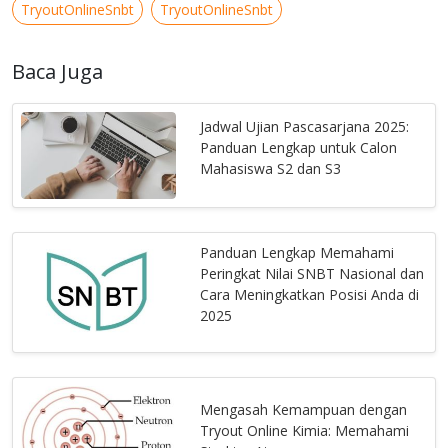
TryoutOnlineSnbt
TryoutOnlineSnbt
Baca Juga
Jadwal Ujian Pascasarjana 2025:
Panduan Lengkap untuk Calon
Mahasiswa S2 dan S3
Panduan Lengkap Memahami
Peringkat Nilai SNBT Nasional dan
Cara Meningkatkan Posisi Anda di
2025
Mengasah Kemampuan dengan
Tryout Online Kimia: Memahami