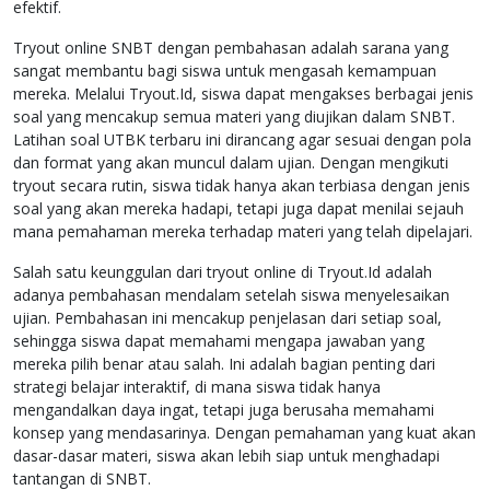
efektif.
Tryout online SNBT dengan pembahasan adalah sarana yang
sangat membantu bagi siswa untuk mengasah kemampuan
mereka. Melalui Tryout.Id, siswa dapat mengakses berbagai jenis
soal yang mencakup semua materi yang diujikan dalam SNBT.
Latihan soal UTBK terbaru ini dirancang agar sesuai dengan pola
dan format yang akan muncul dalam ujian. Dengan mengikuti
tryout secara rutin, siswa tidak hanya akan terbiasa dengan jenis
soal yang akan mereka hadapi, tetapi juga dapat menilai sejauh
mana pemahaman mereka terhadap materi yang telah dipelajari.
Salah satu keunggulan dari tryout online di Tryout.Id adalah
adanya pembahasan mendalam setelah siswa menyelesaikan
ujian. Pembahasan ini mencakup penjelasan dari setiap soal,
sehingga siswa dapat memahami mengapa jawaban yang
mereka pilih benar atau salah. Ini adalah bagian penting dari
strategi belajar interaktif, di mana siswa tidak hanya
mengandalkan daya ingat, tetapi juga berusaha memahami
konsep yang mendasarinya. Dengan pemahaman yang kuat akan
dasar-dasar materi, siswa akan lebih siap untuk menghadapi
tantangan di SNBT.