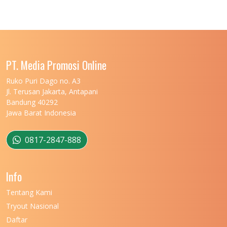
UNIVERSITAS JENDERAL SOEDIRMAN
11
UNIVERSITAS LAMBUNG MANGKURAT
11
UNIVERSITAS LAMPUNG
11
UNIVERSITAS MALIKUSSALEH
11
PT. Media Promosi Online
UNIVERSITAS MARITIM RAJA ALI HAJI
11
Ruko Puri Dago no. A3
Jl. Terusan Jakarta, Antapani
UNIVERSITAS MATARAM
11
Bandung 40292
Jawa Barat Indonesia
UNIVERSITAS MULAWARMAN
12
UNIVERSITAS MUSAMUS
11
0817-2847-888
UNIVERSITAS NEGERI GANESHA
11
Info
UNIVERSITAS NEGERI GORONTALO
11
Tentang Kami
UNIVERSITAS NEGERI KHAIRUN
11
Tryout Nasional
UNIVERSITAS NEGERI MAKASSAR
11
Daftar