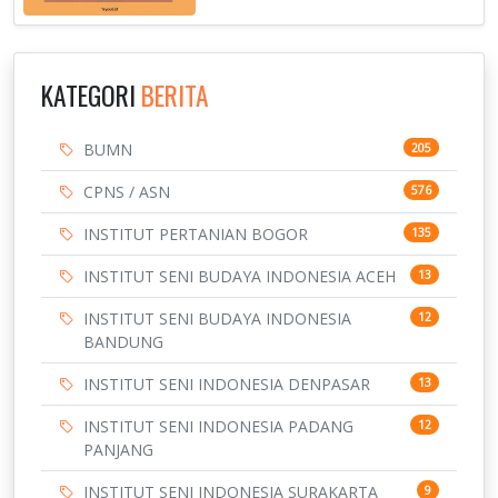
KATEGORI
BERITA
BUMN
205
CPNS / ASN
576
INSTITUT PERTANIAN BOGOR
135
INSTITUT SENI BUDAYA INDONESIA ACEH
13
INSTITUT SENI BUDAYA INDONESIA
12
BANDUNG
INSTITUT SENI INDONESIA DENPASAR
13
INSTITUT SENI INDONESIA PADANG
12
PANJANG
INSTITUT SENI INDONESIA SURAKARTA
9