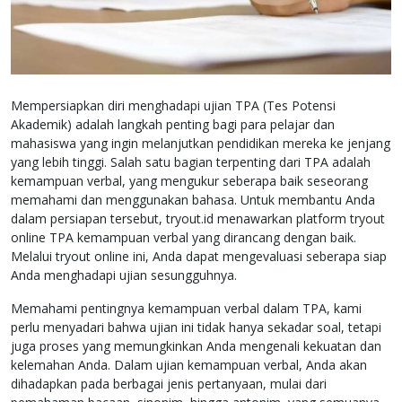
Mempersiapkan diri menghadapi ujian TPA (Tes Potensi
Akademik) adalah langkah penting bagi para pelajar dan
mahasiswa yang ingin melanjutkan pendidikan mereka ke jenjang
yang lebih tinggi. Salah satu bagian terpenting dari TPA adalah
kemampuan verbal, yang mengukur seberapa baik seseorang
memahami dan menggunakan bahasa. Untuk membantu Anda
dalam persiapan tersebut, tryout.id menawarkan platform tryout
online TPA kemampuan verbal yang dirancang dengan baik.
Melalui tryout online ini, Anda dapat mengevaluasi seberapa siap
Anda menghadapi ujian sesungguhnya.
Memahami pentingnya kemampuan verbal dalam TPA, kami
perlu menyadari bahwa ujian ini tidak hanya sekadar soal, tetapi
juga proses yang memungkinkan Anda mengenali kekuatan dan
kelemahan Anda. Dalam ujian kemampuan verbal, Anda akan
dihadapkan pada berbagai jenis pertanyaan, mulai dari