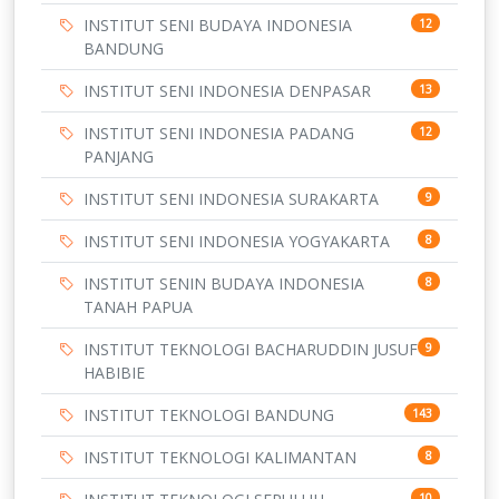
INSTITUT SENI BUDAYA INDONESIA
12
BANDUNG
INSTITUT SENI INDONESIA DENPASAR
13
INSTITUT SENI INDONESIA PADANG
12
PANJANG
INSTITUT SENI INDONESIA SURAKARTA
9
INSTITUT SENI INDONESIA YOGYAKARTA
8
INSTITUT SENIN BUDAYA INDONESIA
8
TANAH PAPUA
INSTITUT TEKNOLOGI BACHARUDDIN JUSUF
9
HABIBIE
INSTITUT TEKNOLOGI BANDUNG
143
INSTITUT TEKNOLOGI KALIMANTAN
8
10