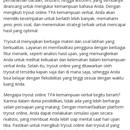
pemahaman bacaan, sinonim, hingga antonim, yang semuanya
dirancang untuk mengukur kemampuan bahasa Anda. Dengan
mengikuti tryout online TPA kemampuan verbal, Anda akan
memiliki kesempatan untuk berlatih lebih banyak, memahami
jenis-jenis soal, dan menemukan strategi terbaik untuk mencapai
hasil yang optimal.
Tryout.id menyajikan berbagai materi dan soal latihan yang
berkualitas. Layanan ini memfasilitasi pengguna dengan berbagai
fitur menarik, seperti analisis hasil ujian, yang memungkinkan
Anda untuk melihat kekuatan dan kelemahan dalam kemampuan
verbal Anda. Selain itu, tryout online yang ditawarkan oleh
tryout.id tersedia kapan saja dan di mana saja, sehingga Anda
bisa belajar dengan fleksibilitas yang tinggi sesuai dengan waktu
luang Anda.
Mengapa tryout online TPA kemampuan verbal begitu berarti?
Karena dalam dunia pendidikan, tidak ada yang lebih berharga
selain persiapan yang matang. Dengan memanfaatkan platform
tryout online, Anda dapat melakukan simulasi ujian secara
realistis, yang membuat Anda lebih siap mental saat hari ujian
tiba. Pastikan untuk mengikuti tryout online dari tryout.id yang