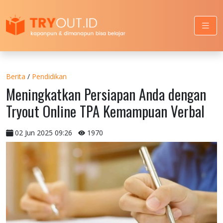
Berita
/
Pendidikan
Meningkatkan Persiapan Anda dengan
Tryout Online TPA Kemampuan Verbal
02 Jun 2025 09:26
1970