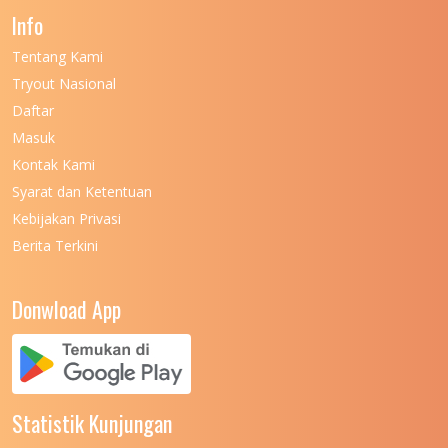
Info
UNIVERSITAS NEGERI GORONTALO
11
Tentang Kami
UNIVERSITAS NEGERI KHAIRUN
11
Tryout Nasional
UNIVERSITAS NEGERI MAKASSAR
11
Daftar
Masuk
UNIVERSITAS NEGERI MALANG
7
Kontak Kami
UNIVERSITAS NEGERI MANADO
7
Syarat dan Ketentuan
UNIVERSITAS NEGERI MEDAN
7
Kebijakan Privasi
Berita Terkini
UNIVERSITAS NEGERI PADANG
7
UNIVERSITAS NEGERI YOGYAKARTA
8
Donwload App
UNIVERSITAS NUSA CENDANA
7
UNIVERSITAS PADJADJARAN
11
UNIVERSITAS PALANGKARAYA
7
Statistik Kunjungan
UNIVERSITAS PATTIMURA
7