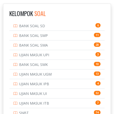
INSTITUT TEKNOLOGI SUMATERA
IPDN / STPDN
148
KELOMPOK
SOAL
PENDIDIKAN
943
BANK SOAL SD
6
PERBANKAN
3
BANK SOAL SMP
11
POLRI
169
BANK SOAL SMA
28
POLTEK SSN
7
UJIAN MASUK UPI
3
PTDI STTD
4
BANK SOAL SMK
10
SD
133
UJIAN MASUK UGM
13
SMA
146
UJIAN MASUK IPB
4
SMK
231
UJIAN MASUK UI
32
SMP
134
UJIAN MASUK ITB
7
STIP
2
SNBT
74