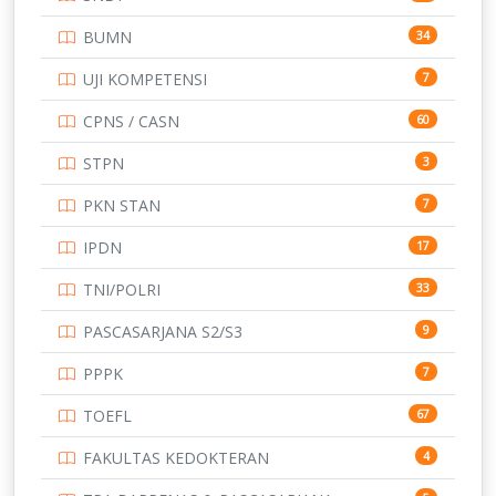
TNI
153
BUMN
34
TOEFL
345
UJI KOMPETENSI
7
UNIVERSITAS AIRLANGGA
15
CPNS / CASN
60
UNIVERSITAS ANDALAS
16
STPN
3
UNIVERSITAS BANGKA BELITUNG
15
PKN STAN
7
UNIVERSITAS BENGKULU
15
IPDN
17
UNIVERSITAS BORNEO TARAKAN
14
TNI/POLRI
33
UNIVERSITAS BRAWIJAYA
14
PASCASARJANA S2/S3
9
UNIVERSITAS CENDRAWASIH
14
PPPK
7
UNIVERSITAS DIPENOGORO
15
TOEFL
67
UNIVERSITAS GADJAH MADA
219
FAKULTAS KEDOKTERAN
4
UNIVERSITAS HALUOLEO
11