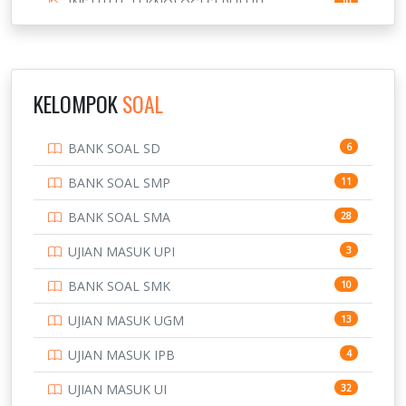
INSTITUT TEKNOLOGI SEPULUH
10
NOVEMBER
INSTITUT TEKNOLOGI SUMATERA
9
IPDN / STPDN
148
KELOMPOK
SOAL
PENDIDIKAN
943
BANK SOAL SD
6
PERBANKAN
3
BANK SOAL SMP
11
POLRI
169
BANK SOAL SMA
28
POLTEK SSN
7
UJIAN MASUK UPI
3
PTDI STTD
4
BANK SOAL SMK
10
SD
133
UJIAN MASUK UGM
13
SMA
146
UJIAN MASUK IPB
4
SMK
231
UJIAN MASUK UI
32
SMP
134