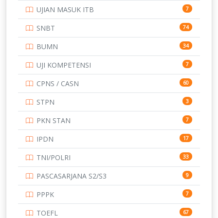
UJIAN MASUK ITB
7
STIP
2
SNBT
74
TNI
153
BUMN
34
TOEFL
345
UJI KOMPETENSI
7
UNIVERSITAS AIRLANGGA
15
CPNS / CASN
60
UNIVERSITAS ANDALAS
16
STPN
3
UNIVERSITAS BANGKA BELITUNG
15
PKN STAN
7
UNIVERSITAS BENGKULU
15
IPDN
17
UNIVERSITAS BORNEO TARAKAN
14
TNI/POLRI
33
UNIVERSITAS BRAWIJAYA
14
PASCASARJANA S2/S3
9
UNIVERSITAS CENDRAWASIH
14
PPPK
7
UNIVERSITAS DIPENOGORO
15
TOEFL
67