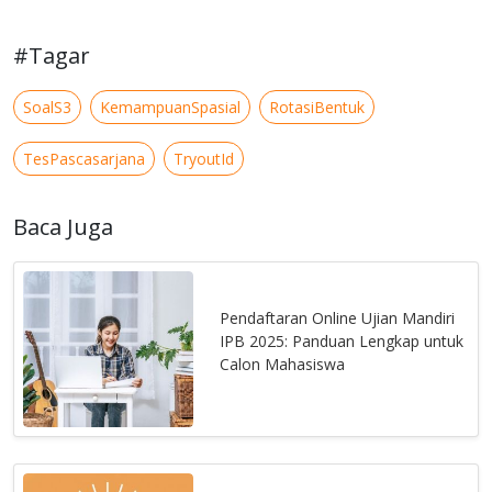
#Tagar
SoalS3
KemampuanSpasial
RotasiBentuk
TesPascasarjana
TryoutId
Baca Juga
Pendaftaran Online Ujian Mandiri
IPB 2025: Panduan Lengkap untuk
Calon Mahasiswa