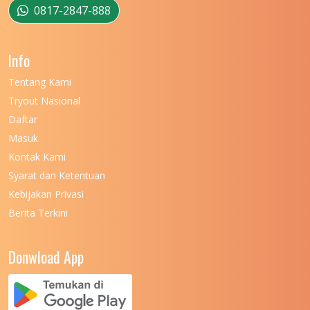
UNIVERSITAS MUSAMUS
11
0817-2847-888
UNIVERSITAS NEGERI GANESHA
11
Info
UNIVERSITAS NEGERI GORONTALO
11
Tentang Kami
UNIVERSITAS NEGERI KHAIRUN
11
Tryout Nasional
UNIVERSITAS NEGERI MAKASSAR
11
Daftar
Masuk
UNIVERSITAS NEGERI MALANG
7
Kontak Kami
UNIVERSITAS NEGERI MANADO
7
Syarat dan Ketentuan
UNIVERSITAS NEGERI MEDAN
7
Kebijakan Privasi
Berita Terkini
UNIVERSITAS NEGERI PADANG
7
UNIVERSITAS NEGERI YOGYAKARTA
8
Donwload App
UNIVERSITAS NUSA CENDANA
7
UNIVERSITAS PADJADJARAN
11