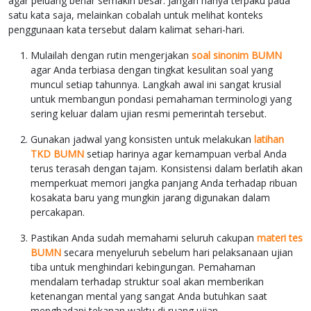
agar peluang benar semakin besar. Jangan hanya terpaku pada
satu kata saja, melainkan cobalah untuk melihat konteks
penggunaan kata tersebut dalam kalimat sehari-hari.
Mulailah dengan rutin mengerjakan
soal sinonim BUMN
agar Anda terbiasa dengan tingkat kesulitan soal yang
muncul setiap tahunnya. Langkah awal ini sangat krusial
untuk membangun pondasi pemahaman terminologi yang
sering keluar dalam ujian resmi pemerintah tersebut.
Gunakan jadwal yang konsisten untuk melakukan
latihan
TKD BUMN
setiap harinya agar kemampuan verbal Anda
terus terasah dengan tajam. Konsistensi dalam berlatih akan
memperkuat memori jangka panjang Anda terhadap ribuan
kosakata baru yang mungkin jarang digunakan dalam
percakapan.
Pastikan Anda sudah memahami seluruh cakupan
materi tes
BUMN
secara menyeluruh sebelum hari pelaksanaan ujian
tiba untuk menghindari kebingungan. Pemahaman
mendalam terhadap struktur soal akan memberikan
ketenangan mental yang sangat Anda butuhkan saat
menghadapi tekanan waktu di ruang ujian.