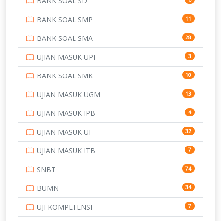
BANK SOAL SD
PERBANKAN
3
BANK SOAL SMP
11
POLRI
169
BANK SOAL SMA
28
POLTEK SSN
7
UJIAN MASUK UPI
3
PTDI STTD
4
BANK SOAL SMK
10
SD
133
UJIAN MASUK UGM
13
SMA
146
UJIAN MASUK IPB
4
SMK
231
UJIAN MASUK UI
32
SMP
134
UJIAN MASUK ITB
7
STIP
2
SNBT
74
TNI
153
BUMN
34
TOEFL
345
UJI KOMPETENSI
7
UNIVERSITAS AIRLANGGA
15