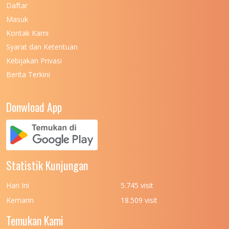
UNIVERSITAS NEGERI MAKASSAR
Daftar
Masuk
UNIVERSITAS NEGERI MALANG
7
Kontak Kami
UNIVERSITAS NEGERI MANADO
7
Syarat dan Ketentuan
UNIVERSITAS NEGERI MEDAN
7
Kebijakan Privasi
Berita Terkini
UNIVERSITAS NEGERI PADANG
7
UNIVERSITAS NEGERI YOGYAKARTA
8
Donwload App
UNIVERSITAS NUSA CENDANA
7
UNIVERSITAS PADJADJARAN
11
UNIVERSITAS PALANGKARAYA
7
Statistik Kunjungan
UNIVERSITAS PATTIMURA
7
Hari Ini
5.745 visit
UNIVERSITAS PEMBANGUNAN NASIONAL
6
Kemarin
18.509 visit
(UPN) VETERAN JAKARTA
Temukan Kami
UNIVERSITAS PEMBANGUNAN NASIONAL
4