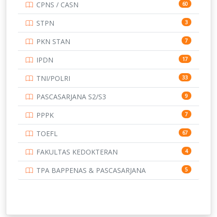
CPNS / CASN
60
UNIVERSITAS ANDALAS
16
STPN
3
UNIVERSITAS BANGKA BELITUNG
15
PKN STAN
7
UNIVERSITAS BENGKULU
15
IPDN
17
UNIVERSITAS BORNEO TARAKAN
14
TNI/POLRI
33
UNIVERSITAS BRAWIJAYA
14
PASCASARJANA S2/S3
9
UNIVERSITAS CENDRAWASIH
14
PPPK
7
UNIVERSITAS DIPENOGORO
15
TOEFL
67
UNIVERSITAS GADJAH MADA
219
FAKULTAS KEDOKTERAN
4
UNIVERSITAS HALUOLEO
11
TPA BAPPENAS & PASCASARJANA
5
UNIVERSITAS INDONESIA
159
UNIVERSITAS JAMBI
13
UNIVERSITAS JEMBER
12