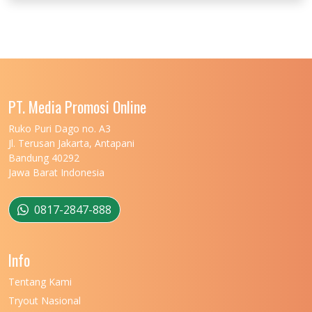
UNIVERSITAS JENDERAL SOEDIRMAN
11
UNIVERSITAS LAMBUNG MANGKURAT
11
UNIVERSITAS LAMPUNG
11
UNIVERSITAS MALIKUSSALEH
11
PT. Media Promosi Online
UNIVERSITAS MARITIM RAJA ALI HAJI
11
Ruko Puri Dago no. A3
Jl. Terusan Jakarta, Antapani
UNIVERSITAS MATARAM
11
Bandung 40292
Jawa Barat Indonesia
UNIVERSITAS MULAWARMAN
12
UNIVERSITAS MUSAMUS
11
0817-2847-888
UNIVERSITAS NEGERI GANESHA
11
Info
UNIVERSITAS NEGERI GORONTALO
11
Tentang Kami
UNIVERSITAS NEGERI KHAIRUN
11
Tryout Nasional
11