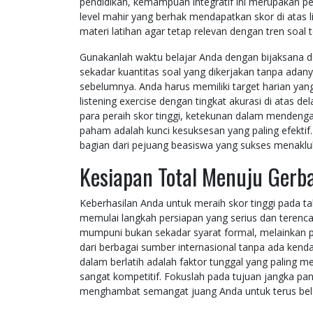
pendidikan, kemampuan integratif ini merupakan 
level mahir yang berhak mendapatkan skor di atas l
materi latihan agar tetap relevan dengan tren soal
Gunakanlah waktu belajar Anda dengan bijaksana 
sekadar kuantitas soal yang dikerjakan tanpa adany
sebelumnya. Anda harus memiliki target harian yang
listening exercise dengan tingkat akurasi di atas 
para peraih skor tinggi, ketekunan dalam mendenga
paham adalah kunci kesuksesan yang paling efektif.
bagian dari pejuang beasiswa yang sukses menaklu
Kesiapan Total Menuju Ger
Keberhasilan Anda untuk meraih skor tinggi pada 
memulai langkah persiapan yang serius dan tere
mumpuni bukan sekadar syarat formal, melainkan 
dari berbagai sumber internasional tanpa ada kenda
dalam berlatih adalah faktor tunggal yang paling m
sangat kompetitif. Fokuslah pada tujuan jangka pan
menghambat semangat juang Anda untuk terus bela