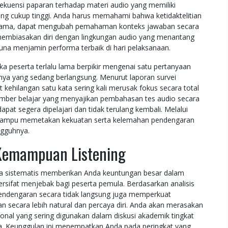
kuensi paparan terhadap materi audio yang memiliki
ang cukup tinggi. Anda harus memahami bahwa ketidaktelitian
au nama, dapat mengubah pemahaman konteks jawaban secara
, membiasakan diri dengan lingkungan audio yang menantang
guna menjamin performa terbaik di hari pelaksanaan.
a peserta terlalu lama berpikir mengenai satu pertanyaan
tnya yang sedang berlangsung. Menurut laporan survei
 kehilangan satu kata sering kali merusak fokus secara total
umber belajar yang menyajikan pembahasan tes audio secara
pat segera dipelajari dan tidak terulang kembali. Melalui
n mampu memetakan kekuatan serta kelemahan pendengaran
ngguhnya.
 Kemampuan Listening
ara sistematis memberikan Anda keuntungan besar dalam
rsifat menjebak bagi peserta pemula. Berdasarkan analisis
 pendengaran secara tidak langsung juga memperkuat
secara lebih natural dan percaya diri. Anda akan merasakan
onal yang sering digunakan dalam diskusi akademik tingkat
rja. Keunggulan ini menempatkan Anda pada peringkat yang