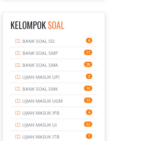
INSTITUT TEKNOLOGI
143
BANDUNG
KELOMPOK
SOAL
INSTITUT TEKNOLOGI
8
KALIMANTAN
BANK SOAL SD
6
INSTITUT TEKNOLOGI
10
SEPULUH NOVEMBER
BANK SOAL SMP
11
INSTITUT TEKNOLOGI
9
BANK SOAL SMA
28
SUMATERA
UJIAN MASUK UPI
3
IPDN / STPDN
148
BANK SOAL SMK
10
PENDIDIKAN
943
UJIAN MASUK UGM
13
PERBANKAN
3
UJIAN MASUK IPB
4
POLRI
169
UJIAN MASUK UI
32
POLTEK SSN
7
UJIAN MASUK ITB
7
PTDI STTD
4