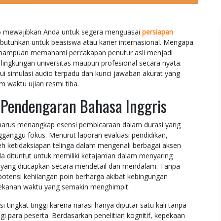
6 mewajibkan Anda untuk segera menguasai
persiapan
butuhkan untuk beasiswa atau karier internasional. Mengapa
kemampuan memahami percakapan penutur asli menjadi
 lingkungan universitas maupun profesional secara nyata.
ui simulasi audio terpadu dan kunci jawaban akurat yang
 waktu ujian resmi tiba.
Pendengaran Bahasa Inggris
t harus menangkap esensi pembicaraan dalam durasi yang
ganggu fokus. Menurut laporan evaluasi pendidikan,
eh ketidaksiapan telinga dalam mengenali berbagai aksen
nda dituntut untuk memiliki ketajaman dalam menyaring
ta yang diucapkan secara mendetail dan mendalam. Tanpa
potensi kehilangan poin berharga akibat kebingungan
 tekanan waktu yang semakin menghimpit.
ngkat tinggi karena narasi hanya diputar satu kali tanpa
 para peserta. Berdasarkan penelitian kognitif, kepekaan