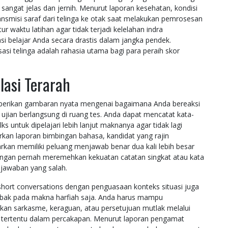
 sangat jelas dan jernih. Menurut laporan kesehatan, kondisi
nsmisi saraf dari telinga ke otak saat melakukan pemrosesan
 waktu latihan agar tidak terjadi kelelahan indra
i belajar Anda secara drastis dalam jangka pendek.
asi telinga adalah rahasia utama bagi para peraih skor
lasi Terarah
mberikan gambaran nyata mengenai bagaimana Anda bereaksi
 ujian berlangsung di ruang tes. Anda dapat mencatat kata-
s untuk dipelajari lebih lanjut maknanya agar tidak lagi
n laporan bimbingan bahasa, kandidat yang rajin
kan memiliki peluang menjawab benar dua kali lebih besar
angan pernah meremehkan kekuatan catatan singkat atau kata
jawaban yang salah.
short conversations dengan penguasaan konteks situasi juga
jebak pada makna harfiah saja. Anda harus mampu
 sarkasme, keraguan, atau persetujuan mutlak melalui
a tertentu dalam percakapan. Menurut laporan pengamat