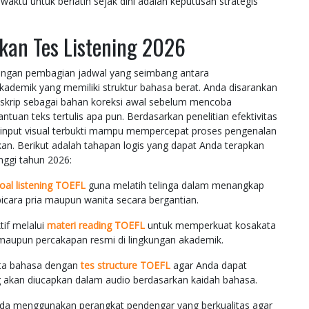
waktu untuk berlatih sejak dini adalah keputusan strategis
kan Tes Listening 2026
 dengan pembagian jadwal yang seimbang antara
kademik yang memiliki struktur bahasa berat. Anda disarankan
nskrip sebagai bahan koreksi awal sebelum mencoba
uan teks tertulis apa pun. Berdasarkan penelitian efektivitas
n input visual terbukti mampu mempercepat proses pengenalan
ikan. Berikut adalah tahapan logis yang dapat Anda terapkan
nggi tahun 2026:
oal listening TOEFL
guna melatih telinga dalam menangkap
mbicara pria maupun wanita secara bergantian.
if melalui
materi reading TOEFL
untuk memperkuat kosakata
 maupun percakapan resmi di lingkungan akademik.
ata bahasa dengan
tes structure TOEFL
agar Anda dapat
ng akan diucapkan dalam audio berdasarkan kaidah bahasa.
nda menggunakan perangkat pendengar yang berkualitas agar