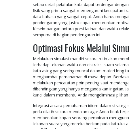
setiap detail pelafalan kata dapat terdengar dengan
fisik yang prima sangat memengaruhi kecepatan tra
data bahasa yang sangat cepat. Anda harus mengatur
pendengaran yang justru dapat menurunkan motivas
Keseimbangan antara porsi latihan dan waktu relaks
sempurna di bagian pendengaran ini.
Optimasi Fokus Melalui Simu
Melakukan simulasi mandiri secara rutin akan me
terhadap tekanan waktu dan distraksi suara selama
kata asing yang sering muncul dalam materi long talk
menghambat pemahaman di masa depan. Berdasarka
melakukan pencatatan poin penting saat mendengar
dibandingkan yang hanya mengandalkan ingatan. J
kunci dalam membantu Anda mengeliminasi pilihan 
Integrasi antara pemahaman idiom dalam strategi 
perlu dilatih secara mendalam agar Anda tidak ter
membedakan kapan seorang pembicara menggunakan
tekanan suara yang mereka berikan pada kata-kat