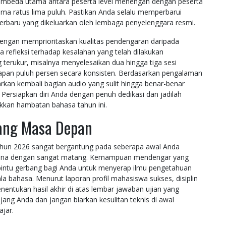
pembeda utama antara peserta level menengah dengan peserta
ima ratus lima puluh. Pastikan Anda selalu memperbarui
 terbaru yang dikeluarkan oleh lembaga penyelenggara resmi.
dengan memprioritaskan kualitas pendengaran daripada
a refleksi terhadap kesalahan yang telah dilakukan
 terukur, misalnya menyelesaikan dua hingga tiga sesi
delapan puluh persen secara konsisten. Berdasarkan pengalaman
rkan kembali bagian audio yang sulit hingga benar-benar
 Persiapkan diri Anda dengan penuh dedikasi dan jadilah
kkan hambatan bahasa tahun ini.
bang Masa Depan
tahun 2026 sangat bergantung pada seberapa awal Anda
ncana dengan sangat matang. Kemampuan mendengar yang
pintu gerbang bagi Anda untuk menyerap ilmu pengetahuan
la bahasa. Menurut laporan profil mahasiswa sukses, disiplin
enentukan hasil akhir di atas lembar jawaban ujian yang
jang Anda dan jangan biarkan kesulitan teknis di awal
jar.