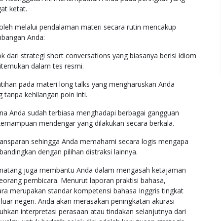
at ketat.
leh melalui pendalaman materi secara rutin mencakup
embangan Anda:
ri strategi short conversations yang biasanya berisi idiom
ditemukan dalam tes resmi.
atihan pada materi long talks yang mengharuskan Anda
tanpa kehilangan poin inti.
rena Anda sudah terbiasa menghadapi berbagai gangguan
i kemampuan mendengar yang dilakukan secara berkala.
transparan sehingga Anda memahami secara logis mengapa
bandingkan dengan pilihan distraksi lainnya.
ang matang juga membantu Anda dalam mengasah ketajaman
 seorang pembicara. Menurut laporan praktisi bahasa,
 merupakan standar kompetensi bahasa Inggris tingkat
an luar negeri. Anda akan merasakan peningkatan akurasi
kan interpretasi perasaan atau tindakan selanjutnya dari