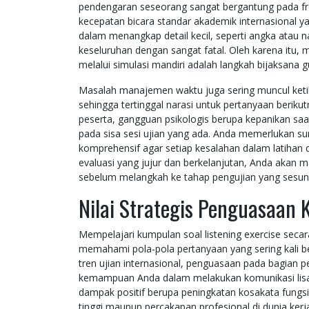
pendengaran seseorang sangat bergantung pada fre
kecepatan bicara standar akademik internasional y
dalam menangkap detail kecil, seperti angka at
keseluruhan dengan sangat fatal. Oleh karena itu
melalui simulasi mandiri adalah langkah bijaksana 
Masalah manajemen waktu juga sering muncul ketik
sehingga tertinggal narasi untuk pertanyaan beriku
peserta, gangguan psikologis berupa kepanikan saat
pada sisa sesi ujian yang ada. Anda memerlukan s
komprehensif agar setiap kesalahan dalam latihan da
evaluasi yang jujur dan berkelanjutan, Anda aka
sebelum melangkah ke tahap pengujian yang sesu
Nilai Strategis Penguasaan
Mempelajari kumpulan soal listening exercise sec
memahami pola-pola pertanyaan yang sering kali be
tren ujian internasional, penguasaan pada bagian
kemampuan Anda dalam melakukan komunikasi lisan 
dampak positif berupa peningkatan kosakata fungsi
tinggi maupun percakapan profesional di dunia ke