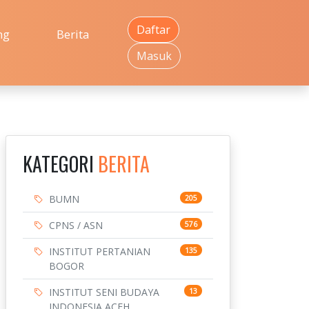
Daftar
ng
Berita
Masuk
KATEGORI
BERITA
BUMN
205
CPNS / ASN
576
INSTITUT PERTANIAN
135
BOGOR
INSTITUT SENI BUDAYA
13
INDONESIA ACEH