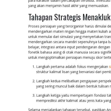
para karakter dalam percakapan tersebut. Investasi 
yang akan menjamin hasil akhir yang memuaskan.
Tahapan Strategis Menakluk
Proses persiapan yang terorganisir harus dimulai
mendengarkan materi ringan hingga materi kuliah a
untuk memulai dari simulasi yang menyertakan tra
mendengarkan secara mandiri sepenuhnya tanpa bant
belajar, integrasi antara input pendengaran denga
fonetik bahasa asing di otak manusia secara signif
untuk mengoptimalkan persiapan menuju skor terti
Langkah pertama adalah fokus mengerjakan
s
struktur kalimat lisan yang bervariasi dari pe
Langkah kedua melibatkan pengayaan perspekt
yang sering muncul baik dalam bentuk tulisan
Langkah ketiga yaitu mempertajam fondasi t
memprediksi akhir kalimat atau jenis kata ya
Selama menjalankan tahapan tersebut, pastikan A