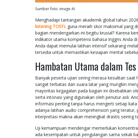
Sumber foto: image AI
Menghadapi tantangan akademik global tahun 202
listening TOEFL
guna meraih skor maksimal yang di
bagian mendengarkan ini begitu krusial? Karena 
indikator utama kompetensi bahasa Inggris Anda di
Anda dapat memulai latihan intensif sekarang melal
tersedia untuk memastikan kesiapan mental sebelum
Hambatan Utama dalam Tes 
Banyak peserta ujian sering merasa kesulitan saa
sangat terbatas dan suara latar yang mungkin meng
mayoritas kegagalan pada bagian ini disebabkan ol
serta intonasi yang digunakan oleh penutur asli. A
informasi penting tanpa harus mengerti setiap ka
adanya latihan audio comprehension yang teratur, 
interpretasi makna akan meningkat drastis seiring
Uji kemampuan mendengar memerlukan konsentrasi ti
ada kesempatan untuk pengulangan sama sekali bagi