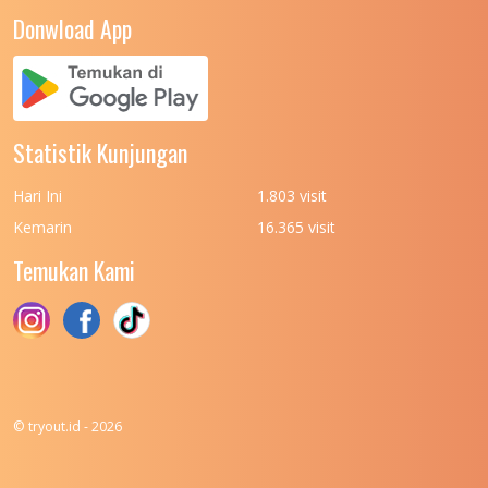
UNIVERSITAS NEGERI YOGYAKARTA
8
Donwload App
UNIVERSITAS NUSA CENDANA
7
UNIVERSITAS PADJADJARAN
11
UNIVERSITAS PALANGKARAYA
7
Statistik Kunjungan
UNIVERSITAS PATTIMURA
7
Hari Ini
1.803 visit
UNIVERSITAS PEMBANGUNAN NASIONAL
6
Kemarin
16.365 visit
(UPN) VETERAN JAKARTA
Temukan Kami
UNIVERSITAS PEMBANGUNAN NASIONAL
4
(UPN) VETERAN JAWA TIMUR
UNIVERSITAS PEMBANGUNAN NASIONAL
5
(UPN) VETERAN YOGYAKARTA
UNIVERSITAS PENDIDIKAN INDONESIA
112
© tryout.id - 2026
UNIVERSITAS PERTAHANAN INDONESIA
6