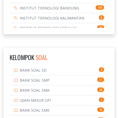
INSTITUT TEKNOLOGI BANDUNG
143
INSTITUT TEKNOLOGI KALIMANTAN
8
INSTITUT TEKNOLOGI SEPULUH
10
NOVEMBER
INSTITUT TEKNOLOGI SUMATERA
9
IPDN / STPDN
148
KELOMPOK
SOAL
PENDIDIKAN
943
BANK SOAL SD
6
PERBANKAN
3
BANK SOAL SMP
11
POLRI
169
BANK SOAL SMA
28
POLTEK SSN
7
UJIAN MASUK UPI
3
PTDI STTD
4
BANK SOAL SMK
10
SD
133