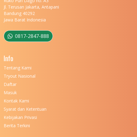
Ruko Puri Dago no. A3
Jl. Terusan Jakarta, Antapani
UNIVERSITAS MATARAM
11
Bandung 40292
Jawa Barat Indonesia
UNIVERSITAS MULAWARMAN
12
UNIVERSITAS MUSAMUS
11
0817-2847-888
UNIVERSITAS NEGERI GANESHA
11
Info
UNIVERSITAS NEGERI GORONTALO
11
Tentang Kami
UNIVERSITAS NEGERI KHAIRUN
11
Tryout Nasional
UNIVERSITAS NEGERI MAKASSAR
11
Daftar
Masuk
UNIVERSITAS NEGERI MALANG
7
Kontak Kami
UNIVERSITAS NEGERI MANADO
7
Syarat dan Ketentuan
UNIVERSITAS NEGERI MEDAN
7
Kebijakan Privasi
Berita Terkini
UNIVERSITAS NEGERI PADANG
7