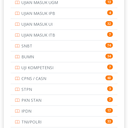
UJIAN MASUK UGM
13
SMA
146
UJIAN MASUK IPB
4
SMK
231
UJIAN MASUK UI
32
SMP
134
UJIAN MASUK ITB
7
STIP
2
SNBT
74
TNI
153
BUMN
34
TOEFL
345
UJI KOMPETENSI
7
UNIVERSITAS AIRLANGGA
15
CPNS / CASN
60
UNIVERSITAS ANDALAS
16
STPN
3
UNIVERSITAS BANGKA BELITUNG
15
PKN STAN
7
UNIVERSITAS BENGKULU
15
IPDN
17
UNIVERSITAS BORNEO TARAKAN
14
TNI/POLRI
33
UNIVERSITAS BRAWIJAYA
14