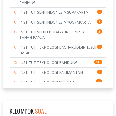
PANJANG
INSTITUT SENI INDONESIA SURAKARTA
9
INSTITUT SENI INDONESIA YOGYAKARTA
8
INSTITUT SENIN BUDAYA INDONESIA
8
TANAH PAPUA
INSTITUT TEKNOLOGI BACHARUDDIN JUSUF
9
HABIBIE
INSTITUT TEKNOLOGI BANDUNG
143
INSTITUT TEKNOLOGI KALIMANTAN
8
INSTITUT TEKNOLOGI SEPULUH
10
NOVEMBER
INSTITUT TEKNOLOGI SUMATERA
9
IPDN / STPDN
148
KELOMPOK
SOAL