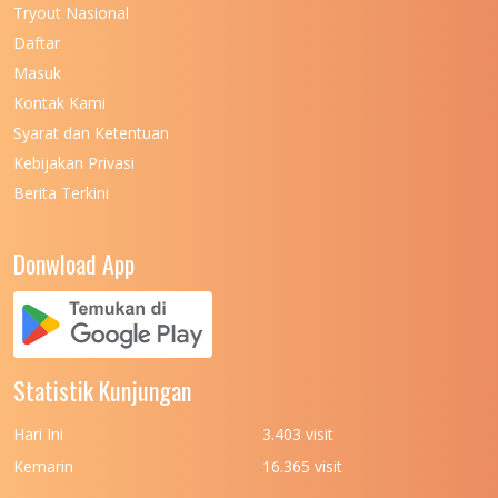
Tryout Nasional
UNIVERSITAS NEGERI MAKASSAR
11
Daftar
Masuk
UNIVERSITAS NEGERI MALANG
7
Kontak Kami
UNIVERSITAS NEGERI MANADO
7
Syarat dan Ketentuan
UNIVERSITAS NEGERI MEDAN
7
Kebijakan Privasi
Berita Terkini
UNIVERSITAS NEGERI PADANG
7
UNIVERSITAS NEGERI YOGYAKARTA
8
Donwload App
UNIVERSITAS NUSA CENDANA
7
UNIVERSITAS PADJADJARAN
11
UNIVERSITAS PALANGKARAYA
7
Statistik Kunjungan
UNIVERSITAS PATTIMURA
7
Hari Ini
3.403 visit
UNIVERSITAS PEMBANGUNAN NASIONAL
6
Kemarin
16.365 visit
(UPN) VETERAN JAKARTA