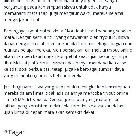
dihadapi di masa depan. Pembelajaran yang efektif sangat
bergantung pada kemampuan siswa untuk tidak hanya
memahami materi tapi juga mengatur waktu mereka selama
mengerjakan soal.
Pentingnya tryout online kimia SMA tidak bisa dipandang sebelah
mata. Dengan semua fitur yang ditawarkan oleh tryout.id, siswa
dapat dengan mudah menjadikan platform ini sebagai bagian dari
rutinitas belajar mereka. Mempersiapkan diri melalui tryout online
akan memberi keuntungan kompetitif saat ujian sesungguhnya
tiba. Melalui platform ini, siswa tidak hanya mendapatkan akses
ke soal-soal berkualitas, tetapi juga ke berbagai sumber daya
yang mendukung proses belajar mereka.
Jadi, bagi para siswa yang siap untuk meningkatkan kemampuan
mereka dalam kimia, tidak ada salahnya mencoba tryout online
kimia SMA di tryout.id. Dengan persiapan yang matang dan
latihan yang konsisten melalui platform ini, kesuksesan dalam
ujian kimia di depan mata akan semakin dekat.
#Tagar