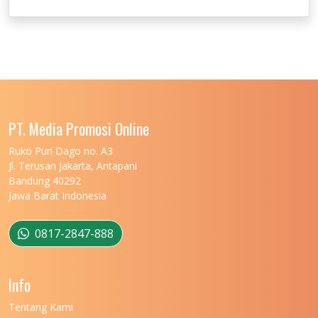
UNIVERSITAS JEMBER
12
UNIVERSITAS JENDERAL SOEDIRMAN
11
UNIVERSITAS LAMBUNG MANGKURAT
11
UNIVERSITAS LAMPUNG
11
UNIVERSITAS MALIKUSSALEH
11
PT. Media Promosi Online
UNIVERSITAS MARITIM RAJA ALI HAJI
11
Ruko Puri Dago no. A3
Jl. Terusan Jakarta, Antapani
UNIVERSITAS MATARAM
11
Bandung 40292
Jawa Barat Indonesia
UNIVERSITAS MULAWARMAN
12
UNIVERSITAS MUSAMUS
11
0817-2847-888
UNIVERSITAS NEGERI GANESHA
11
Info
UNIVERSITAS NEGERI GORONTALO
11
Tentang Kami
UNIVERSITAS NEGERI KHAIRUN
11