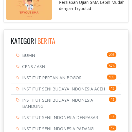
Persiapan Ujian SMA Lebih Mudah
dengan Tryout.id
KATEGORI
BERITA
BUMN
205
CPNS / ASN
576
INSTITUT PERTANIAN BOGOR
135
INSTITUT SENI BUDAYA INDONESIA ACEH
13
INSTITUT SENI BUDAYA INDONESIA
12
BANDUNG
INSTITUT SENI INDONESIA DENPASAR
13
INSTITUT SENI INDONESIA PADANG
12