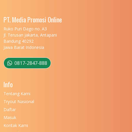
UNIVERSITAS LAMPUNG
11
UNIVERSITAS MALIKUSSALEH
11
PT. Media Promosi Online
UNIVERSITAS MARITIM RAJA ALI HAJI
11
Ruko Puri Dago no. A3
Jl. Terusan Jakarta, Antapani
UNIVERSITAS MATARAM
11
Bandung 40292
Jawa Barat Indonesia
UNIVERSITAS MULAWARMAN
12
UNIVERSITAS MUSAMUS
11
0817-2847-888
UNIVERSITAS NEGERI GANESHA
11
Info
UNIVERSITAS NEGERI GORONTALO
11
Tentang Kami
UNIVERSITAS NEGERI KHAIRUN
11
Tryout Nasional
UNIVERSITAS NEGERI MAKASSAR
11
Daftar
Masuk
UNIVERSITAS NEGERI MALANG
7
Kontak Kami
UNIVERSITAS NEGERI MANADO
7