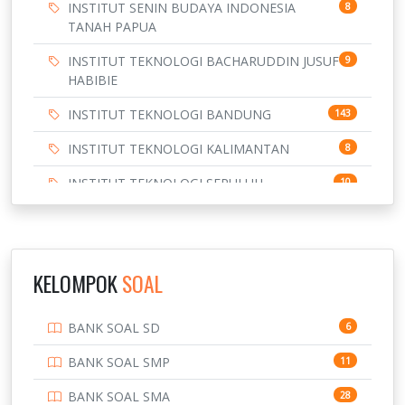
INSTITUT SENIN BUDAYA INDONESIA
8
TANAH PAPUA
INSTITUT TEKNOLOGI BACHARUDDIN JUSUF
9
HABIBIE
INSTITUT TEKNOLOGI BANDUNG
143
INSTITUT TEKNOLOGI KALIMANTAN
8
INSTITUT TEKNOLOGI SEPULUH
10
NOVEMBER
INSTITUT TEKNOLOGI SUMATERA
9
IPDN / STPDN
148
KELOMPOK
SOAL
PENDIDIKAN
943
BANK SOAL SD
6
PERBANKAN
3
BANK SOAL SMP
11
POLRI
169
BANK SOAL SMA
28