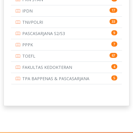
UNIVERSITAS BENGKULU
15
IPDN
17
UNIVERSITAS BORNEO TARAKAN
14
TNI/POLRI
33
UNIVERSITAS BRAWIJAYA
14
PASCASARJANA S2/S3
9
UNIVERSITAS CENDRAWASIH
14
PPPK
7
UNIVERSITAS DIPENOGORO
15
TOEFL
67
UNIVERSITAS GADJAH MADA
219
FAKULTAS KEDOKTERAN
4
UNIVERSITAS HALUOLEO
11
TPA BAPPENAS & PASCASARJANA
5
UNIVERSITAS INDONESIA
159
UNIVERSITAS JAMBI
13
UNIVERSITAS JEMBER
12
UNIVERSITAS JENDERAL SOEDIRMAN
11
UNIVERSITAS LAMBUNG MANGKURAT
11