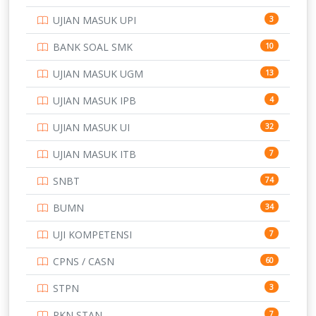
POLTEK SSN
7
UJIAN MASUK UPI
3
PTDI STTD
4
BANK SOAL SMK
10
SD
133
UJIAN MASUK UGM
13
SMA
146
UJIAN MASUK IPB
4
SMK
231
UJIAN MASUK UI
32
SMP
134
UJIAN MASUK ITB
7
STIP
2
SNBT
74
TNI
153
BUMN
34
TOEFL
345
UJI KOMPETENSI
7
UNIVERSITAS AIRLANGGA
15
CPNS / CASN
60
UNIVERSITAS ANDALAS
16
STPN
3
UNIVERSITAS BANGKA BELITUNG
15
PKN STAN
7