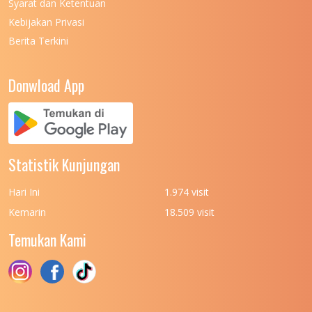
Syarat dan Ketentuan
UNIVERSITAS NEGERI MEDAN
7
Kebijakan Privasi
Berita Terkini
UNIVERSITAS NEGERI PADANG
7
UNIVERSITAS NEGERI YOGYAKARTA
8
Donwload App
UNIVERSITAS NUSA CENDANA
7
UNIVERSITAS PADJADJARAN
11
UNIVERSITAS PALANGKARAYA
7
Statistik Kunjungan
UNIVERSITAS PATTIMURA
7
Hari Ini
1.974 visit
UNIVERSITAS PEMBANGUNAN NASIONAL
6
Kemarin
18.509 visit
(UPN) VETERAN JAKARTA
Temukan Kami
UNIVERSITAS PEMBANGUNAN NASIONAL
4
(UPN) VETERAN JAWA TIMUR
UNIVERSITAS PEMBANGUNAN NASIONAL
5
(UPN) VETERAN YOGYAKARTA