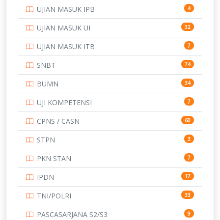
UJIAN MASUK IPB
4
SMK
231
UJIAN MASUK UI
32
SMP
134
UJIAN MASUK ITB
7
STIP
2
SNBT
74
TNI
153
BUMN
34
TOEFL
345
UJI KOMPETENSI
7
UNIVERSITAS AIRLANGGA
15
CPNS / CASN
60
UNIVERSITAS ANDALAS
16
STPN
3
UNIVERSITAS BANGKA BELITUNG
15
PKN STAN
7
UNIVERSITAS BENGKULU
15
IPDN
17
UNIVERSITAS BORNEO TARAKAN
14
TNI/POLRI
33
UNIVERSITAS BRAWIJAYA
14
PASCASARJANA S2/S3
9
14