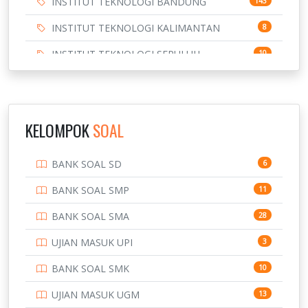
INSTITUT TEKNOLOGI BANDUNG
143
INSTITUT TEKNOLOGI KALIMANTAN
8
INSTITUT TEKNOLOGI SEPULUH
10
NOVEMBER
INSTITUT TEKNOLOGI SUMATERA
9
IPDN / STPDN
148
KELOMPOK
SOAL
PENDIDIKAN
943
BANK SOAL SD
6
PERBANKAN
3
BANK SOAL SMP
11
POLRI
169
BANK SOAL SMA
28
POLTEK SSN
7
UJIAN MASUK UPI
3
PTDI STTD
4
BANK SOAL SMK
10
SD
133
UJIAN MASUK UGM
13
SMA
146