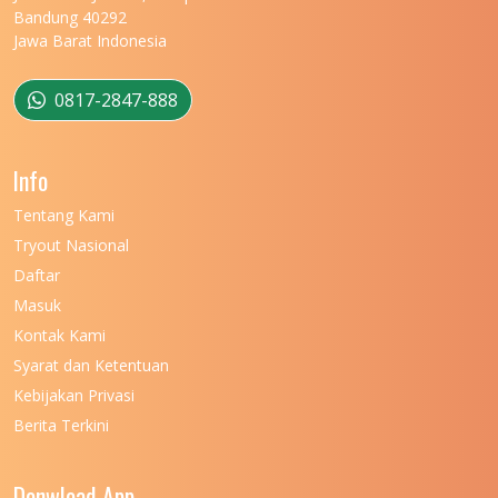
UNIVERSITAS MATARAM
11
Bandung 40292
Jawa Barat Indonesia
UNIVERSITAS MULAWARMAN
12
UNIVERSITAS MUSAMUS
11
0817-2847-888
UNIVERSITAS NEGERI GANESHA
11
Info
UNIVERSITAS NEGERI GORONTALO
11
Tentang Kami
UNIVERSITAS NEGERI KHAIRUN
11
Tryout Nasional
UNIVERSITAS NEGERI MAKASSAR
11
Daftar
Masuk
UNIVERSITAS NEGERI MALANG
7
Kontak Kami
UNIVERSITAS NEGERI MANADO
7
Syarat dan Ketentuan
UNIVERSITAS NEGERI MEDAN
7
Kebijakan Privasi
Berita Terkini
UNIVERSITAS NEGERI PADANG
7
UNIVERSITAS NEGERI YOGYAKARTA
8
Donwload App