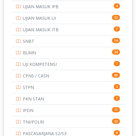
UJIAN MASUK IPB
4
SMK
231
UJIAN MASUK UI
32
SMP
134
UJIAN MASUK ITB
7
STIP
2
SNBT
74
TNI
153
BUMN
34
TOEFL
345
UJI KOMPETENSI
7
UNIVERSITAS AIRLANGGA
15
CPNS / CASN
60
UNIVERSITAS ANDALAS
16
STPN
3
UNIVERSITAS BANGKA BELITUNG
15
PKN STAN
7
UNIVERSITAS BENGKULU
15
IPDN
17
UNIVERSITAS BORNEO TARAKAN
14
TNI/POLRI
33
UNIVERSITAS BRAWIJAYA
14
PASCASARJANA S2/S3
9