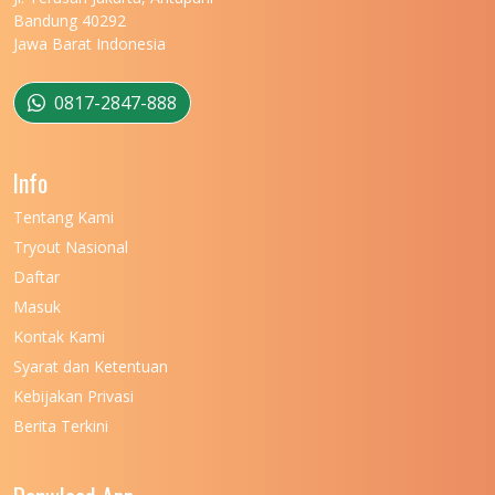
UNIVERSITAS MATARAM
11
Bandung 40292
Jawa Barat Indonesia
UNIVERSITAS MULAWARMAN
12
UNIVERSITAS MUSAMUS
11
0817-2847-888
UNIVERSITAS NEGERI GANESHA
11
Info
UNIVERSITAS NEGERI GORONTALO
11
Tentang Kami
UNIVERSITAS NEGERI KHAIRUN
11
Tryout Nasional
UNIVERSITAS NEGERI MAKASSAR
11
Daftar
Masuk
UNIVERSITAS NEGERI MALANG
7
Kontak Kami
UNIVERSITAS NEGERI MANADO
7
Syarat dan Ketentuan
UNIVERSITAS NEGERI MEDAN
7
Kebijakan Privasi
Berita Terkini
UNIVERSITAS NEGERI PADANG
7
UNIVERSITAS NEGERI YOGYAKARTA
8