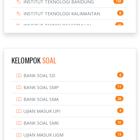
INSTITUT TEKNOLOGI BANDUNG
143
INSTITUT TEKNOLOGI KALIMANTAN
8
INSTITUT TEKNOLOGI SEPULUH
10
NOVEMBER
INSTITUT TEKNOLOGI SUMATERA
9
IPDN / STPDN
148
KELOMPOK
SOAL
PENDIDIKAN
943
BANK SOAL SD
6
PERBANKAN
3
BANK SOAL SMP
11
POLRI
169
BANK SOAL SMA
28
POLTEK SSN
7
UJIAN MASUK UPI
3
PTDI STTD
4
BANK SOAL SMK
10
SD
133
UJIAN MASUK UGM
13
SMA
146