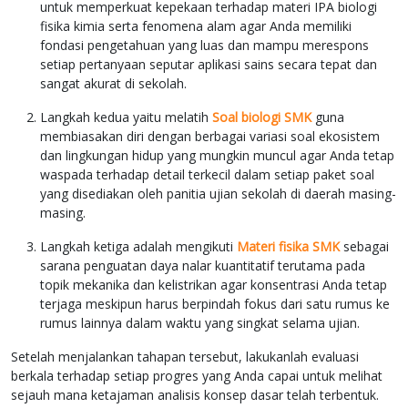
untuk memperkuat kepekaan terhadap materi IPA biologi
fisika kimia serta fenomena alam agar Anda memiliki
fondasi pengetahuan yang luas dan mampu merespons
setiap pertanyaan seputar aplikasi sains secara tepat dan
sangat akurat di sekolah.
Langkah kedua yaitu melatih
Soal biologi SMK
guna
membiasakan diri dengan berbagai variasi soal ekosistem
dan lingkungan hidup yang mungkin muncul agar Anda tetap
waspada terhadap detail terkecil dalam setiap paket soal
yang disediakan oleh panitia ujian sekolah di daerah masing-
masing.
Langkah ketiga adalah mengikuti
Materi fisika SMK
sebagai
sarana penguatan daya nalar kuantitatif terutama pada
topik mekanika dan kelistrikan agar konsentrasi Anda tetap
terjaga meskipun harus berpindah fokus dari satu rumus ke
rumus lainnya dalam waktu yang singkat selama ujian.
Setelah menjalankan tahapan tersebut, lakukanlah evaluasi
berkala terhadap setiap progres yang Anda capai untuk melihat
sejauh mana ketajaman analisis konsep dasar telah terbentuk.