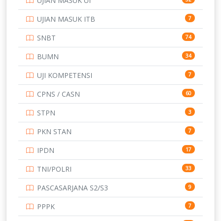
UJIAN MASUK UI
SMP
134
UJIAN MASUK ITB
7
STIP
2
SNBT
74
TNI
153
BUMN
34
TOEFL
345
UJI KOMPETENSI
7
UNIVERSITAS AIRLANGGA
15
CPNS / CASN
60
UNIVERSITAS ANDALAS
16
STPN
3
UNIVERSITAS BANGKA BELITUNG
15
PKN STAN
7
UNIVERSITAS BENGKULU
15
IPDN
17
UNIVERSITAS BORNEO TARAKAN
14
TNI/POLRI
33
UNIVERSITAS BRAWIJAYA
14
PASCASARJANA S2/S3
9
UNIVERSITAS CENDRAWASIH
14
PPPK
7
UNIVERSITAS DIPENOGORO
15