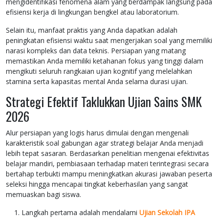
mengidentifikasi fenomena alam yang berdampak langsung pada
efisiensi kerja di lingkungan bengkel atau laboratorium.
Selain itu, manfaat praktis yang Anda dapatkan adalah
peningkatan efisiensi waktu saat mengerjakan soal yang memiliki
narasi kompleks dan data teknis. Persiapan yang matang
memastikan Anda memiliki ketahanan fokus yang tinggi dalam
mengikuti seluruh rangkaian ujian kognitif yang melelahkan
stamina serta kapasitas mental Anda selama durasi ujian.
Strategi Efektif Taklukkan Ujian Sains SMK
2026
Alur persiapan yang logis harus dimulai dengan mengenali
karakteristik soal gabungan agar strategi belajar Anda menjadi
lebih tepat sasaran. Berdasarkan penelitian mengenai efektivitas
belajar mandiri, pembiasaan terhadap materi terintegrasi secara
bertahap terbukti mampu meningkatkan akurasi jawaban peserta
seleksi hingga mencapai tingkat keberhasilan yang sangat
memuaskan bagi siswa.
Langkah pertama adalah mendalami
Ujian Sekolah IPA