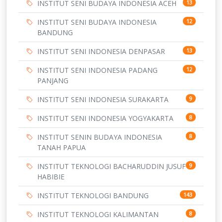
INSTITUT SENI BUDAYA INDONESIA ACEH
13
INSTITUT SENI BUDAYA INDONESIA
12
BANDUNG
INSTITUT SENI INDONESIA DENPASAR
13
INSTITUT SENI INDONESIA PADANG
12
PANJANG
INSTITUT SENI INDONESIA SURAKARTA
9
INSTITUT SENI INDONESIA YOGYAKARTA
8
INSTITUT SENIN BUDAYA INDONESIA
8
TANAH PAPUA
INSTITUT TEKNOLOGI BACHARUDDIN JUSUF
9
HABIBIE
INSTITUT TEKNOLOGI BANDUNG
143
INSTITUT TEKNOLOGI KALIMANTAN
8