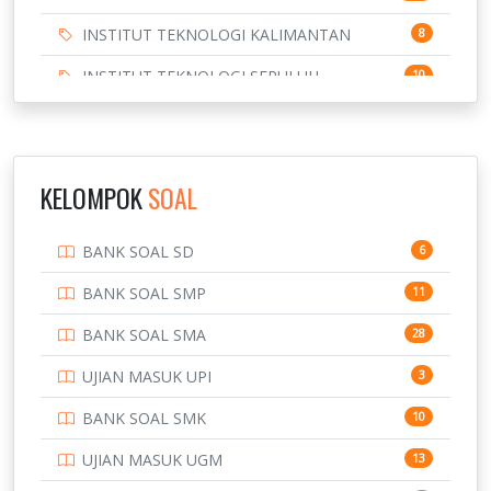
INSTITUT TEKNOLOGI KALIMANTAN
8
INSTITUT TEKNOLOGI SEPULUH
10
NOVEMBER
INSTITUT TEKNOLOGI SUMATERA
9
IPDN / STPDN
148
KELOMPOK
SOAL
PENDIDIKAN
943
BANK SOAL SD
6
PERBANKAN
3
BANK SOAL SMP
11
POLRI
169
BANK SOAL SMA
28
POLTEK SSN
7
UJIAN MASUK UPI
3
PTDI STTD
4
BANK SOAL SMK
10
SD
133
UJIAN MASUK UGM
13
SMA
146