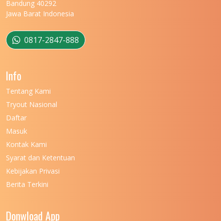
UNIVERSITAS MATARAM
Bandung 40292
Jawa Barat Indonesia
UNIVERSITAS MULAWARMAN
12
UNIVERSITAS MUSAMUS
11
0817-2847-888
UNIVERSITAS NEGERI GANESHA
11
Info
UNIVERSITAS NEGERI GORONTALO
11
Tentang Kami
UNIVERSITAS NEGERI KHAIRUN
11
Tryout Nasional
UNIVERSITAS NEGERI MAKASSAR
11
Daftar
Masuk
UNIVERSITAS NEGERI MALANG
7
Kontak Kami
UNIVERSITAS NEGERI MANADO
7
Syarat dan Ketentuan
UNIVERSITAS NEGERI MEDAN
7
Kebijakan Privasi
Berita Terkini
UNIVERSITAS NEGERI PADANG
7
UNIVERSITAS NEGERI YOGYAKARTA
8
Donwload App