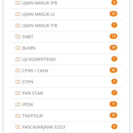
UJIAN MASUK IPB
4
SMK
231
UJIAN MASUK UI
32
SMP
134
UJIAN MASUK ITB
7
STIP
2
SNBT
74
TNI
153
BUMN
34
TOEFL
345
UJI KOMPETENSI
7
UNIVERSITAS AIRLANGGA
15
CPNS / CASN
60
UNIVERSITAS ANDALAS
16
STPN
3
UNIVERSITAS BANGKA BELITUNG
15
PKN STAN
7
UNIVERSITAS BENGKULU
15
IPDN
17
UNIVERSITAS BORNEO TARAKAN
14
TNI/POLRI
33
UNIVERSITAS BRAWIJAYA
14
PASCASARJANA S2/S3
9
UNIVERSITAS CENDRAWASIH
14