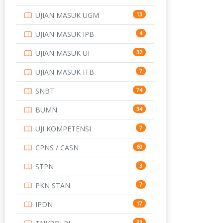
UJIAN MASUK UGM
13
UJIAN MASUK IPB
4
UJIAN MASUK UI
32
UJIAN MASUK ITB
7
SNBT
74
BUMN
34
UJI KOMPETENSI
7
CPNS / CASN
60
STPN
3
PKN STAN
7
IPDN
17
33