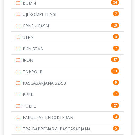
BUMN
34
TOEFL
345
UJI KOMPETENSI
7
UNIVERSITAS AIRLANGGA
15
CPNS / CASN
60
UNIVERSITAS ANDALAS
16
STPN
3
UNIVERSITAS BANGKA BELITUNG
15
PKN STAN
7
UNIVERSITAS BENGKULU
15
IPDN
17
UNIVERSITAS BORNEO TARAKAN
14
TNI/POLRI
33
UNIVERSITAS BRAWIJAYA
14
PASCASARJANA S2/S3
9
UNIVERSITAS CENDRAWASIH
14
PPPK
7
UNIVERSITAS DIPENOGORO
15
TOEFL
67
UNIVERSITAS GADJAH MADA
219
FAKULTAS KEDOKTERAN
4
UNIVERSITAS HALUOLEO
11
TPA BAPPENAS & PASCASARJANA
5
UNIVERSITAS INDONESIA
134