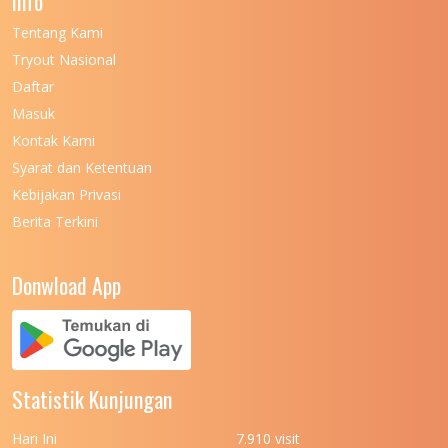
Info
UNIVERSITAS NEGERI GORONTALO
Tentang Kami
UNIVERSITAS NEGERI KHAIRUN
11
Tryout Nasional
UNIVERSITAS NEGERI MAKASSAR
11
Daftar
Masuk
UNIVERSITAS NEGERI MALANG
7
Kontak Kami
UNIVERSITAS NEGERI MANADO
7
Syarat dan Ketentuan
UNIVERSITAS NEGERI MEDAN
7
Kebijakan Privasi
Berita Terkini
UNIVERSITAS NEGERI PADANG
7
UNIVERSITAS NEGERI YOGYAKARTA
8
Donwload App
UNIVERSITAS NUSA CENDANA
7
UNIVERSITAS PADJADJARAN
11
UNIVERSITAS PALANGKARAYA
7
Statistik Kunjungan
UNIVERSITAS PATTIMURA
7
Hari Ini
7.910 visit