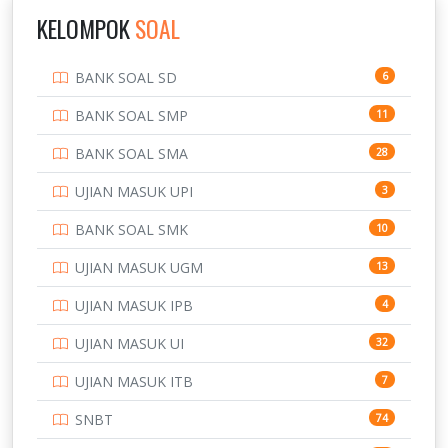
IPDN / STPDN
148
KELOMPOK
SOAL
PENDIDIKAN
943
BANK SOAL SD
6
PERBANKAN
3
BANK SOAL SMP
11
POLRI
169
BANK SOAL SMA
28
POLTEK SSN
7
UJIAN MASUK UPI
3
PTDI STTD
4
BANK SOAL SMK
10
SD
133
UJIAN MASUK UGM
13
SMA
146
UJIAN MASUK IPB
4
SMK
231
UJIAN MASUK UI
32
SMP
134
UJIAN MASUK ITB
7
STIP
2
SNBT
74
TNI
153