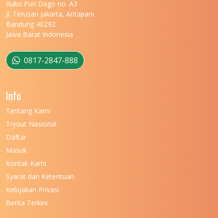
UNIVERSITAS MARITIM RAJA ALI HAJI
11
Ruko Puri Dago no. A3
Jl. Terusan Jakarta, Antapani
UNIVERSITAS MATARAM
11
Bandung 40292
Jawa Barat Indonesia
UNIVERSITAS MULAWARMAN
12
UNIVERSITAS MUSAMUS
11
0817-2847-888
UNIVERSITAS NEGERI GANESHA
11
Info
UNIVERSITAS NEGERI GORONTALO
11
Tentang Kami
UNIVERSITAS NEGERI KHAIRUN
11
Tryout Nasional
UNIVERSITAS NEGERI MAKASSAR
11
Daftar
Masuk
UNIVERSITAS NEGERI MALANG
7
Kontak Kami
UNIVERSITAS NEGERI MANADO
7
Syarat dan Ketentuan
UNIVERSITAS NEGERI MEDAN
7
Kebijakan Privasi
Berita Terkini
UNIVERSITAS NEGERI PADANG
7