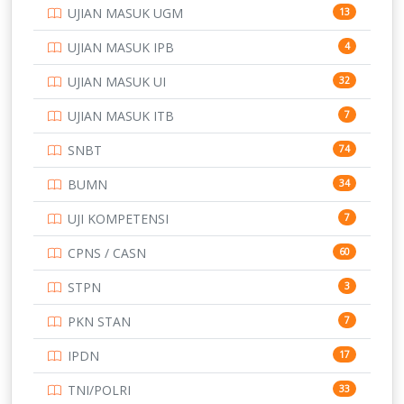
UJIAN MASUK UGM
13
SMA
146
UJIAN MASUK IPB
4
SMK
231
UJIAN MASUK UI
32
SMP
134
UJIAN MASUK ITB
7
STIP
2
SNBT
74
TNI
153
BUMN
34
TOEFL
345
UJI KOMPETENSI
7
UNIVERSITAS AIRLANGGA
15
CPNS / CASN
60
UNIVERSITAS ANDALAS
16
STPN
3
UNIVERSITAS BANGKA BELITUNG
15
PKN STAN
7
UNIVERSITAS BENGKULU
15
IPDN
17
UNIVERSITAS BORNEO TARAKAN
14
TNI/POLRI
33
UNIVERSITAS BRAWIJAYA
14