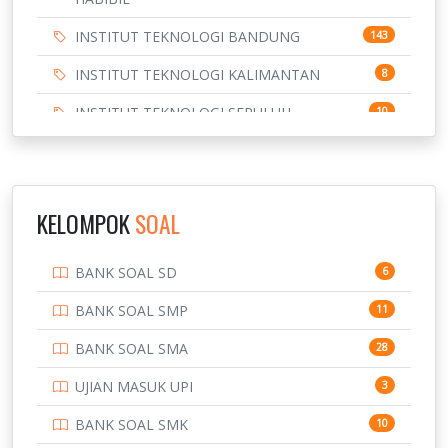
INSTITUT TEKNOLOGI BANDUNG
143
INSTITUT TEKNOLOGI KALIMANTAN
8
INSTITUT TEKNOLOGI SEPULUH
10
NOVEMBER
INSTITUT TEKNOLOGI SUMATERA
9
IPDN / STPDN
148
KELOMPOK
SOAL
PENDIDIKAN
943
BANK SOAL SD
6
PERBANKAN
3
BANK SOAL SMP
11
POLRI
169
BANK SOAL SMA
28
POLTEK SSN
7
UJIAN MASUK UPI
3
PTDI STTD
4
BANK SOAL SMK
10
SD
133