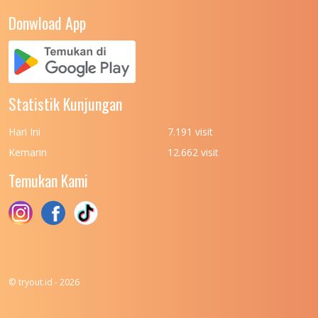
UNIVERSITAS NEGERI YOGYAKARTA
8
Donwload App
UNIVERSITAS NUSA CENDANA
7
UNIVERSITAS PADJADJARAN
11
UNIVERSITAS PALANGKARAYA
7
Statistik Kunjungan
UNIVERSITAS PATTIMURA
7
Hari Ini
7.191 visit
UNIVERSITAS PEMBANGUNAN NASIONAL
6
Kemarin
12.662 visit
(UPN) VETERAN JAKARTA
Temukan Kami
UNIVERSITAS PEMBANGUNAN NASIONAL
4
(UPN) VETERAN JAWA TIMUR
UNIVERSITAS PEMBANGUNAN NASIONAL
5
(UPN) VETERAN YOGYAKARTA
UNIVERSITAS PENDIDIKAN INDONESIA
112
© tryout.id - 2026
UNIVERSITAS PERTAHANAN INDONESIA
6