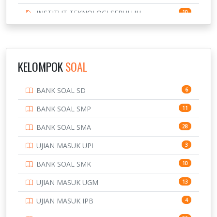
INSTITUT TEKNOLOGI SEPULUH
10
NOVEMBER
INSTITUT TEKNOLOGI SUMATERA
9
IPDN / STPDN
148
KELOMPOK
SOAL
PENDIDIKAN
943
BANK SOAL SD
6
PERBANKAN
3
BANK SOAL SMP
11
POLRI
169
BANK SOAL SMA
28
POLTEK SSN
7
UJIAN MASUK UPI
3
PTDI STTD
4
BANK SOAL SMK
10
SD
133
UJIAN MASUK UGM
13
SMA
146
UJIAN MASUK IPB
4
SMK
231