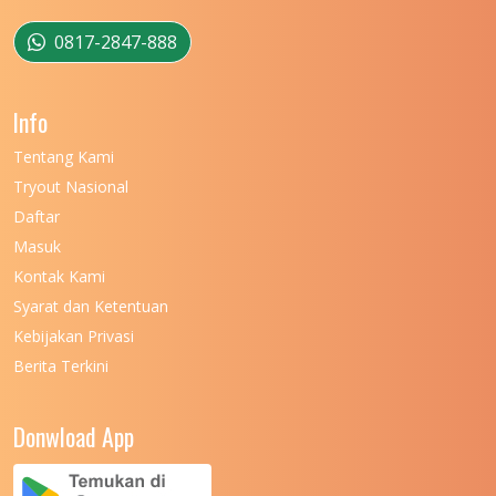
UNIVERSITAS MUSAMUS
11
0817-2847-888
UNIVERSITAS NEGERI GANESHA
11
Info
UNIVERSITAS NEGERI GORONTALO
11
Tentang Kami
UNIVERSITAS NEGERI KHAIRUN
11
Tryout Nasional
UNIVERSITAS NEGERI MAKASSAR
11
Daftar
Masuk
UNIVERSITAS NEGERI MALANG
7
Kontak Kami
UNIVERSITAS NEGERI MANADO
7
Syarat dan Ketentuan
UNIVERSITAS NEGERI MEDAN
7
Kebijakan Privasi
Berita Terkini
UNIVERSITAS NEGERI PADANG
7
UNIVERSITAS NEGERI YOGYAKARTA
8
Donwload App
UNIVERSITAS NUSA CENDANA
7