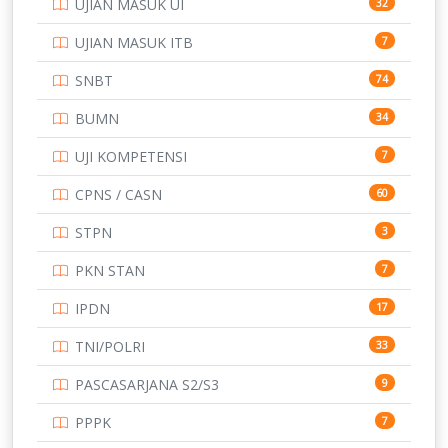
UJIAN MASUK UI
32
SMP
134
UJIAN MASUK ITB
7
STIP
2
SNBT
74
TNI
153
BUMN
34
TOEFL
345
UJI KOMPETENSI
7
UNIVERSITAS AIRLANGGA
15
CPNS / CASN
60
UNIVERSITAS ANDALAS
16
STPN
3
UNIVERSITAS BANGKA BELITUNG
15
PKN STAN
7
UNIVERSITAS BENGKULU
15
IPDN
17
UNIVERSITAS BORNEO TARAKAN
14
TNI/POLRI
33
UNIVERSITAS BRAWIJAYA
14
PASCASARJANA S2/S3
9
UNIVERSITAS CENDRAWASIH
14
PPPK
7
UNIVERSITAS DIPENOGORO
15