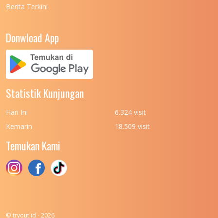
Berita Terkini
UNIVERSITAS NEGERI PADANG
7
UNIVERSITAS NEGERI YOGYAKARTA
8
Donwload App
UNIVERSITAS NUSA CENDANA
7
UNIVERSITAS PADJADJARAN
11
UNIVERSITAS PALANGKARAYA
7
Statistik Kunjungan
UNIVERSITAS PATTIMURA
7
Hari Ini
6.324 visit
UNIVERSITAS PEMBANGUNAN NASIONAL
6
Kemarin
18.509 visit
(UPN) VETERAN JAKARTA
Temukan Kami
UNIVERSITAS PEMBANGUNAN NASIONAL
4
(UPN) VETERAN JAWA TIMUR
UNIVERSITAS PEMBANGUNAN NASIONAL
5
(UPN) VETERAN YOGYAKARTA
UNIVERSITAS PENDIDIKAN INDONESIA
112
© tryout.id - 2026