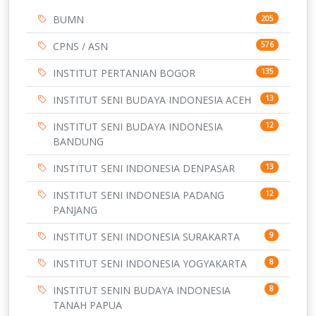
BUMN
205
CPNS / ASN
576
INSTITUT PERTANIAN BOGOR
135
INSTITUT SENI BUDAYA INDONESIA ACEH
13
INSTITUT SENI BUDAYA INDONESIA
12
BANDUNG
INSTITUT SENI INDONESIA DENPASAR
13
INSTITUT SENI INDONESIA PADANG
12
PANJANG
INSTITUT SENI INDONESIA SURAKARTA
9
INSTITUT SENI INDONESIA YOGYAKARTA
8
INSTITUT SENIN BUDAYA INDONESIA
8
TANAH PAPUA