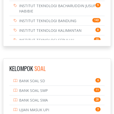
INSTITUT TEKNOLOGI BACHARUDDIN JUSUF
9
HABIBIE
INSTITUT TEKNOLOGI BANDUNG
143
INSTITUT TEKNOLOGI KALIMANTAN
8
INSTITUT TEKNOLOGI SEPULUH
10
NOVEMBER
INSTITUT TEKNOLOGI SUMATERA
9
IPDN / STPDN
148
KELOMPOK
SOAL
PENDIDIKAN
943
BANK SOAL SD
6
PERBANKAN
3
BANK SOAL SMP
11
POLRI
169
BANK SOAL SMA
28
POLTEK SSN
7
UJIAN MASUK UPI
3
PTDI STTD
4