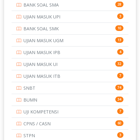
BANK SOAL SMA
28
POLTEK SSN
7
UJIAN MASUK UPI
3
PTDI STTD
4
BANK SOAL SMK
10
SD
133
UJIAN MASUK UGM
13
SMA
146
UJIAN MASUK IPB
4
SMK
231
UJIAN MASUK UI
32
SMP
134
UJIAN MASUK ITB
7
STIP
2
SNBT
74
TNI
153
BUMN
34
TOEFL
345
UJI KOMPETENSI
7
UNIVERSITAS AIRLANGGA
15
CPNS / CASN
60
UNIVERSITAS ANDALAS
16
STPN
3
UNIVERSITAS BANGKA BELITUNG
15