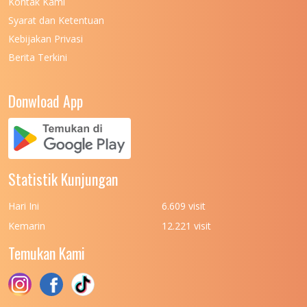
Kontak Kami
UNIVERSITAS NEGERI MANADO
7
Syarat dan Ketentuan
UNIVERSITAS NEGERI MEDAN
7
Kebijakan Privasi
Berita Terkini
UNIVERSITAS NEGERI PADANG
7
UNIVERSITAS NEGERI YOGYAKARTA
8
Donwload App
UNIVERSITAS NUSA CENDANA
7
UNIVERSITAS PADJADJARAN
11
UNIVERSITAS PALANGKARAYA
7
Statistik Kunjungan
UNIVERSITAS PATTIMURA
7
Hari Ini
6.609 visit
UNIVERSITAS PEMBANGUNAN NASIONAL
6
Kemarin
12.221 visit
(UPN) VETERAN JAKARTA
Temukan Kami
UNIVERSITAS PEMBANGUNAN NASIONAL
4
(UPN) VETERAN JAWA TIMUR
UNIVERSITAS PEMBANGUNAN NASIONAL
5