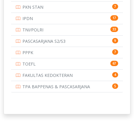
PKN STAN
7
UNIVERSITAS BENGKULU
15
IPDN
17
UNIVERSITAS BORNEO TARAKAN
14
TNI/POLRI
33
UNIVERSITAS BRAWIJAYA
14
PASCASARJANA S2/S3
9
UNIVERSITAS CENDRAWASIH
14
PPPK
7
UNIVERSITAS DIPENOGORO
15
TOEFL
67
UNIVERSITAS GADJAH MADA
219
FAKULTAS KEDOKTERAN
4
UNIVERSITAS HALUOLEO
11
TPA BAPPENAS & PASCASARJANA
5
UNIVERSITAS INDONESIA
134
UNIVERSITAS JAMBI
13
UNIVERSITAS JEMBER
12
UNIVERSITAS JENDERAL SOEDIRMAN
11