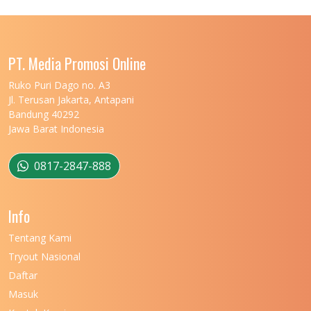
UNIVERSITAS LAMBUNG MANGKURAT
11
UNIVERSITAS LAMPUNG
11
UNIVERSITAS MALIKUSSALEH
11
PT. Media Promosi Online
UNIVERSITAS MARITIM RAJA ALI HAJI
11
Ruko Puri Dago no. A3
Jl. Terusan Jakarta, Antapani
UNIVERSITAS MATARAM
11
Bandung 40292
Jawa Barat Indonesia
UNIVERSITAS MULAWARMAN
12
UNIVERSITAS MUSAMUS
11
0817-2847-888
UNIVERSITAS NEGERI GANESHA
11
Info
UNIVERSITAS NEGERI GORONTALO
11
Tentang Kami
UNIVERSITAS NEGERI KHAIRUN
11
Tryout Nasional
UNIVERSITAS NEGERI MAKASSAR
11
Daftar
Masuk
UNIVERSITAS NEGERI MALANG
7