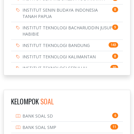
INSTITUT SENIN BUDAYA INDONESIA
8
TANAH PAPUA
INSTITUT TEKNOLOGI BACHARUDDIN JUSUF
9
HABIBIE
INSTITUT TEKNOLOGI BANDUNG
143
INSTITUT TEKNOLOGI KALIMANTAN
8
INSTITUT TEKNOLOGI SEPULUH
10
NOVEMBER
INSTITUT TEKNOLOGI SUMATERA
9
IPDN / STPDN
148
KELOMPOK
SOAL
PENDIDIKAN
943
BANK SOAL SD
6
PERBANKAN
3
BANK SOAL SMP
11
POLRI
169