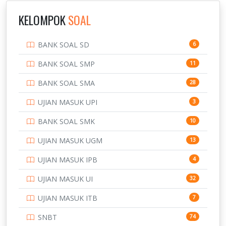
IPDN / STPDN
148
KELOMPOK
SOAL
PENDIDIKAN
943
BANK SOAL SD
6
PERBANKAN
3
BANK SOAL SMP
11
POLRI
169
BANK SOAL SMA
28
POLTEK SSN
7
UJIAN MASUK UPI
3
PTDI STTD
4
BANK SOAL SMK
10
SD
133
UJIAN MASUK UGM
13
SMA
146
UJIAN MASUK IPB
4
SMK
231
UJIAN MASUK UI
32
SMP
134
UJIAN MASUK ITB
7
STIP
2
SNBT
74
TNI
153