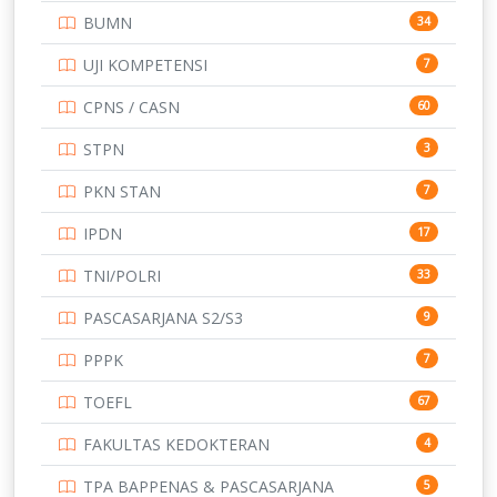
BUMN
34
TOEFL
345
UJI KOMPETENSI
7
UNIVERSITAS AIRLANGGA
15
CPNS / CASN
60
UNIVERSITAS ANDALAS
16
STPN
3
UNIVERSITAS BANGKA BELITUNG
15
PKN STAN
7
UNIVERSITAS BENGKULU
15
IPDN
17
UNIVERSITAS BORNEO TARAKAN
14
TNI/POLRI
33
UNIVERSITAS BRAWIJAYA
14
PASCASARJANA S2/S3
9
UNIVERSITAS CENDRAWASIH
14
PPPK
7
UNIVERSITAS DIPENOGORO
15
TOEFL
67
UNIVERSITAS GADJAH MADA
219
FAKULTAS KEDOKTERAN
4
UNIVERSITAS HALUOLEO
11
TPA BAPPENAS & PASCASARJANA
5