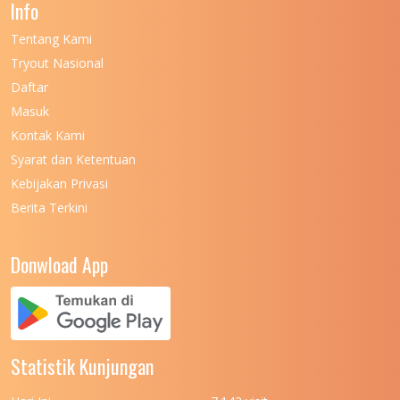
Info
UNIVERSITAS NEGERI GORONTALO
11
Tentang Kami
UNIVERSITAS NEGERI KHAIRUN
11
Tryout Nasional
UNIVERSITAS NEGERI MAKASSAR
11
Daftar
Masuk
UNIVERSITAS NEGERI MALANG
7
Kontak Kami
UNIVERSITAS NEGERI MANADO
7
Syarat dan Ketentuan
UNIVERSITAS NEGERI MEDAN
7
Kebijakan Privasi
Berita Terkini
UNIVERSITAS NEGERI PADANG
7
UNIVERSITAS NEGERI YOGYAKARTA
8
Donwload App
UNIVERSITAS NUSA CENDANA
7
UNIVERSITAS PADJADJARAN
11
UNIVERSITAS PALANGKARAYA
7
Statistik Kunjungan
UNIVERSITAS PATTIMURA
7