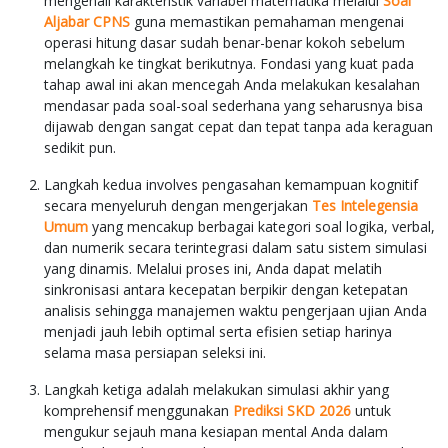
mengenali karakteristik variabel matematika melalui
Soal
Aljabar CPNS
guna memastikan pemahaman mengenai
operasi hitung dasar sudah benar-benar kokoh sebelum
melangkah ke tingkat berikutnya. Fondasi yang kuat pada
tahap awal ini akan mencegah Anda melakukan kesalahan
mendasar pada soal-soal sederhana yang seharusnya bisa
dijawab dengan sangat cepat dan tepat tanpa ada keraguan
sedikit pun.
Langkah kedua involves pengasahan kemampuan kognitif
secara menyeluruh dengan mengerjakan
Tes Intelegensia
Umum
yang mencakup berbagai kategori soal logika, verbal,
dan numerik secara terintegrasi dalam satu sistem simulasi
yang dinamis. Melalui proses ini, Anda dapat melatih
sinkronisasi antara kecepatan berpikir dengan ketepatan
analisis sehingga manajemen waktu pengerjaan ujian Anda
menjadi jauh lebih optimal serta efisien setiap harinya
selama masa persiapan seleksi ini.
Langkah ketiga adalah melakukan simulasi akhir yang
komprehensif menggunakan
Prediksi SKD 2026
untuk
mengukur sejauh mana kesiapan mental Anda dalam