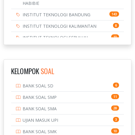
HABIBIE
INSTITUT TEKNOLOGI BANDUNG
143
INSTITUT TEKNOLOGI KALIMANTAN
8
INSTITUT TEKNOLOGI SEPULUH
10
NOVEMBER
INSTITUT TEKNOLOGI SUMATERA
9
IPDN / STPDN
148
KELOMPOK
SOAL
PENDIDIKAN
943
BANK SOAL SD
6
PERBANKAN
3
BANK SOAL SMP
11
POLRI
169
BANK SOAL SMA
28
POLTEK SSN
7
UJIAN MASUK UPI
3
PTDI STTD
4
BANK SOAL SMK
10
133