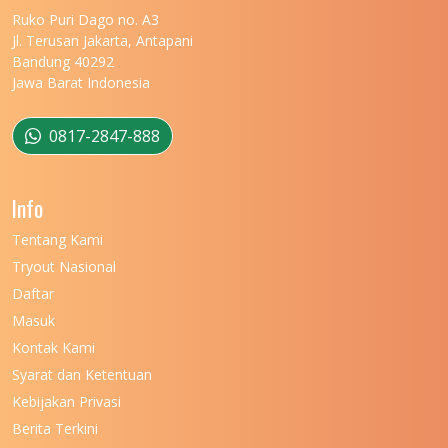
UNIVERSITAS MARITIM RAJA ALI HAJI
11
Ruko Puri Dago no. A3
Jl. Terusan Jakarta, Antapani
UNIVERSITAS MATARAM
11
Bandung 40292
Jawa Barat Indonesia
UNIVERSITAS MULAWARMAN
12
UNIVERSITAS MUSAMUS
11
0817-2847-888
UNIVERSITAS NEGERI GANESHA
11
Info
UNIVERSITAS NEGERI GORONTALO
11
Tentang Kami
UNIVERSITAS NEGERI KHAIRUN
11
Tryout Nasional
UNIVERSITAS NEGERI MAKASSAR
11
Daftar
Masuk
UNIVERSITAS NEGERI MALANG
7
Kontak Kami
UNIVERSITAS NEGERI MANADO
7
Syarat dan Ketentuan
UNIVERSITAS NEGERI MEDAN
7
Kebijakan Privasi
Berita Terkini
UNIVERSITAS NEGERI PADANG
7