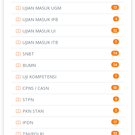
SD
UJIAN MASUK UGM
13
SMA
146
UJIAN MASUK IPB
4
SMK
231
UJIAN MASUK UI
32
SMP
134
UJIAN MASUK ITB
7
STIP
2
SNBT
74
TNI
153
BUMN
34
TOEFL
345
UJI KOMPETENSI
7
UNIVERSITAS AIRLANGGA
15
CPNS / CASN
60
UNIVERSITAS ANDALAS
16
STPN
3
UNIVERSITAS BANGKA BELITUNG
15
PKN STAN
7
UNIVERSITAS BENGKULU
15
IPDN
17
UNIVERSITAS BORNEO TARAKAN
14
TNI/POLRI
33