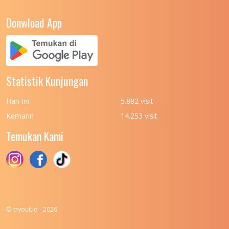
UNIVERSITAS NEGERI YOGYAKARTA
8
Donwload App
UNIVERSITAS NUSA CENDANA
7
UNIVERSITAS PADJADJARAN
11
UNIVERSITAS PALANGKARAYA
7
Statistik Kunjungan
UNIVERSITAS PATTIMURA
7
Hari Ini
5.882 visit
UNIVERSITAS PEMBANGUNAN NASIONAL
6
Kemarin
14.253 visit
(UPN) VETERAN JAKARTA
Temukan Kami
UNIVERSITAS PEMBANGUNAN NASIONAL
4
(UPN) VETERAN JAWA TIMUR
UNIVERSITAS PEMBANGUNAN NASIONAL
5
(UPN) VETERAN YOGYAKARTA
UNIVERSITAS PENDIDIKAN INDONESIA
112
© tryout.id - 2026
UNIVERSITAS PERTAHANAN INDONESIA
6