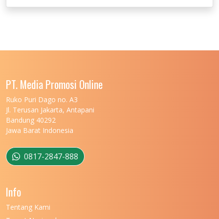
UNIVERSITAS JEMBER
12
UNIVERSITAS JENDERAL SOEDIRMAN
11
UNIVERSITAS LAMBUNG MANGKURAT
11
UNIVERSITAS LAMPUNG
11
UNIVERSITAS MALIKUSSALEH
11
PT. Media Promosi Online
UNIVERSITAS MARITIM RAJA ALI HAJI
11
Ruko Puri Dago no. A3
Jl. Terusan Jakarta, Antapani
UNIVERSITAS MATARAM
11
Bandung 40292
Jawa Barat Indonesia
UNIVERSITAS MULAWARMAN
12
UNIVERSITAS MUSAMUS
11
0817-2847-888
UNIVERSITAS NEGERI GANESHA
11
Info
UNIVERSITAS NEGERI GORONTALO
11
Tentang Kami
UNIVERSITAS NEGERI KHAIRUN
11