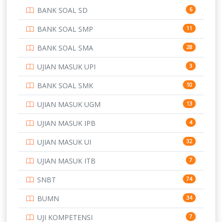
BANK SOAL SD
6
PERBANKAN
3
BANK SOAL SMP
11
POLRI
169
BANK SOAL SMA
28
POLTEK SSN
7
UJIAN MASUK UPI
3
PTDI STTD
4
BANK SOAL SMK
10
SD
133
UJIAN MASUK UGM
13
SMA
146
UJIAN MASUK IPB
4
SMK
231
UJIAN MASUK UI
32
SMP
134
UJIAN MASUK ITB
7
STIP
2
SNBT
74
TNI
153
BUMN
34
TOEFL
345
UJI KOMPETENSI
7