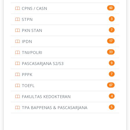
UNIVERSITAS AIRLANGGA
15
CPNS / CASN
60
UNIVERSITAS ANDALAS
16
STPN
3
UNIVERSITAS BANGKA BELITUNG
15
PKN STAN
7
UNIVERSITAS BENGKULU
15
IPDN
17
UNIVERSITAS BORNEO TARAKAN
14
TNI/POLRI
33
UNIVERSITAS BRAWIJAYA
14
PASCASARJANA S2/S3
9
UNIVERSITAS CENDRAWASIH
14
PPPK
7
UNIVERSITAS DIPENOGORO
15
TOEFL
67
UNIVERSITAS GADJAH MADA
219
FAKULTAS KEDOKTERAN
4
UNIVERSITAS HALUOLEO
11
TPA BAPPENAS & PASCASARJANA
5
UNIVERSITAS INDONESIA
134
UNIVERSITAS JAMBI
13