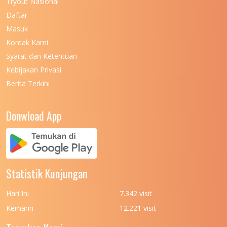
Tryout Nasional
UNIVERSITAS NEGERI MAKASSAR
11
Daftar
Masuk
UNIVERSITAS NEGERI MALANG
7
Kontak Kami
UNIVERSITAS NEGERI MANADO
7
Syarat dan Ketentuan
UNIVERSITAS NEGERI MEDAN
7
Kebijakan Privasi
Berita Terkini
UNIVERSITAS NEGERI PADANG
7
UNIVERSITAS NEGERI YOGYAKARTA
8
Donwload App
UNIVERSITAS NUSA CENDANA
7
UNIVERSITAS PADJADJARAN
11
UNIVERSITAS PALANGKARAYA
7
Statistik Kunjungan
UNIVERSITAS PATTIMURA
7
Hari Ini
7.342 visit
UNIVERSITAS PEMBANGUNAN NASIONAL
6
Kemarin
12.221 visit
(UPN) VETERAN JAKARTA