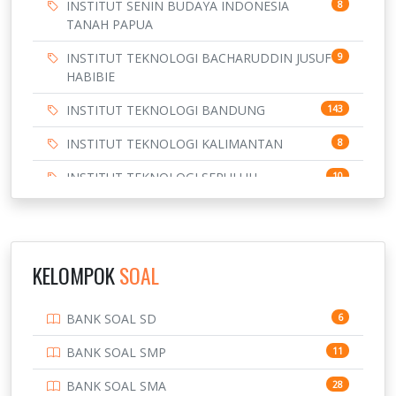
INSTITUT SENIN BUDAYA INDONESIA
8
TANAH PAPUA
INSTITUT TEKNOLOGI BACHARUDDIN JUSUF
9
HABIBIE
INSTITUT TEKNOLOGI BANDUNG
143
INSTITUT TEKNOLOGI KALIMANTAN
8
INSTITUT TEKNOLOGI SEPULUH
10
NOVEMBER
INSTITUT TEKNOLOGI SUMATERA
9
IPDN / STPDN
148
KELOMPOK
SOAL
PENDIDIKAN
943
BANK SOAL SD
6
PERBANKAN
3
BANK SOAL SMP
11
POLRI
169
BANK SOAL SMA
28
7