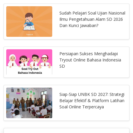
Sudah Pelajari Soal Ujian Nasional
Ilmu Pengetahuan Alam SD 2026
Dan Kunci Jawaban?
Persiapan Sukses Menghadapi
Tryout Online Bahasa Indonesia
SD
Siap-Siap UNBK SD 2027: Strategi
Belajar Efektif & Platform Latihan
Soal Online Terpercaya