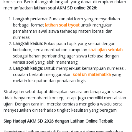
konsisten. Berikut langkah-langkah yang dapat diterapkan dalam
memanfaatkan
latihan soal AKM SD online 2026
:
Langkah pertama:
Gunakan platform yang menyediakan
berbagai format
latihan soal tryout
untuk mengukur
pemahaman awal siswa terhadap materi literasi dan
numerasi.
Langkah kedua:
Fokus pada topik yang sesuai dengan
kurikulum, serta manfaatkan kumpulan
soal ujian sekolah
sebagai bahan pembanding agar siswa terbiasa dengan
variasi soal yang lebih menantang.
Langkah ketiga:
Untuk memperkuat kemampuan numerasi,
cobalah berlatih menggunakan
soal un matematika
yang
melatih ketepatan dan penalaran logis.
Strategi tersebut dapat diterapkan secara bertahap agar siswa
tidak hanya memahami konsep, tetapi juga memiliki mental siap
ujian. Dengan cara ini, mereka terbiasa mengelola waktu serta
menyesuaikan diri terhadap tingkat kesulitan yang beragam.
Siap Hadapi AKM SD 2026 dengan Latihan Online Terbaik
Konsistensi latihan menjadi faktor utama dalam meningkatkan