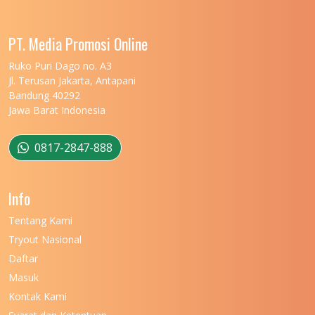
UNIVERSITAS LAMPUNG
11
UNIVERSITAS MALIKUSSALEH
11
PT. Media Promosi Online
UNIVERSITAS MARITIM RAJA ALI HAJI
11
Ruko Puri Dago no. A3
Jl. Terusan Jakarta, Antapani
UNIVERSITAS MATARAM
11
Bandung 40292
Jawa Barat Indonesia
UNIVERSITAS MULAWARMAN
12
UNIVERSITAS MUSAMUS
11
0817-2847-888
UNIVERSITAS NEGERI GANESHA
11
Info
UNIVERSITAS NEGERI GORONTALO
11
Tentang Kami
UNIVERSITAS NEGERI KHAIRUN
11
Tryout Nasional
UNIVERSITAS NEGERI MAKASSAR
11
Daftar
Masuk
UNIVERSITAS NEGERI MALANG
7
Kontak Kami
UNIVERSITAS NEGERI MANADO
7