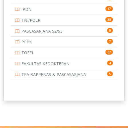
UNIVERSITAS BENGKULU
15
IPDN
17
UNIVERSITAS BORNEO TARAKAN
14
TNI/POLRI
33
UNIVERSITAS BRAWIJAYA
14
PASCASARJANA S2/S3
9
UNIVERSITAS CENDRAWASIH
14
PPPK
7
UNIVERSITAS DIPENOGORO
15
TOEFL
67
UNIVERSITAS GADJAH MADA
219
FAKULTAS KEDOKTERAN
4
UNIVERSITAS HALUOLEO
11
TPA BAPPENAS & PASCASARJANA
5
UNIVERSITAS INDONESIA
134
UNIVERSITAS JAMBI
13
UNIVERSITAS JEMBER
12
UNIVERSITAS JENDERAL SOEDIRMAN
11
UNIVERSITAS LAMBUNG MANGKURAT
11