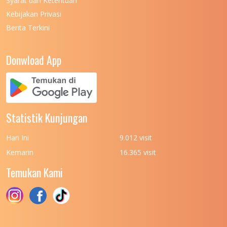
Syarat dan Ketentuan
UNIVERSITAS NEGERI MEDAN
7
Kebijakan Privasi
Berita Terkini
UNIVERSITAS NEGERI PADANG
7
UNIVERSITAS NEGERI YOGYAKARTA
8
Donwload App
UNIVERSITAS NUSA CENDANA
7
UNIVERSITAS PADJADJARAN
11
UNIVERSITAS PALANGKARAYA
7
Statistik Kunjungan
UNIVERSITAS PATTIMURA
7
Hari Ini
9.012 visit
UNIVERSITAS PEMBANGUNAN NASIONAL
6
Kemarin
16.365 visit
(UPN) VETERAN JAKARTA
Temukan Kami
UNIVERSITAS PEMBANGUNAN NASIONAL
4
(UPN) VETERAN JAWA TIMUR
UNIVERSITAS PEMBANGUNAN NASIONAL
5
(UPN) VETERAN YOGYAKARTA