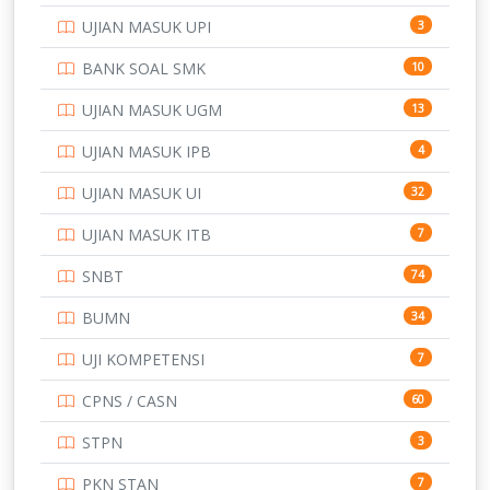
UJIAN MASUK UPI
3
PTDI STTD
4
BANK SOAL SMK
10
SD
133
UJIAN MASUK UGM
13
SMA
146
UJIAN MASUK IPB
4
SMK
231
UJIAN MASUK UI
32
SMP
134
UJIAN MASUK ITB
7
STIP
2
SNBT
74
TNI
153
BUMN
34
TOEFL
345
UJI KOMPETENSI
7
UNIVERSITAS AIRLANGGA
15
CPNS / CASN
60
UNIVERSITAS ANDALAS
16
STPN
3
UNIVERSITAS BANGKA BELITUNG
15
PKN STAN
7