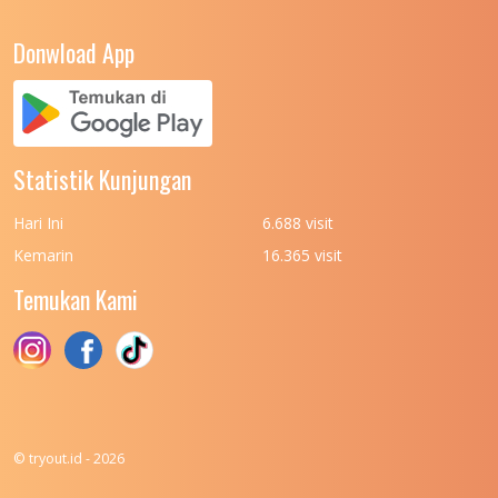
UNIVERSITAS NEGERI YOGYAKARTA
8
Donwload App
UNIVERSITAS NUSA CENDANA
7
UNIVERSITAS PADJADJARAN
11
UNIVERSITAS PALANGKARAYA
7
Statistik Kunjungan
UNIVERSITAS PATTIMURA
7
Hari Ini
6.688 visit
UNIVERSITAS PEMBANGUNAN NASIONAL
6
Kemarin
16.365 visit
(UPN) VETERAN JAKARTA
Temukan Kami
UNIVERSITAS PEMBANGUNAN NASIONAL
4
(UPN) VETERAN JAWA TIMUR
UNIVERSITAS PEMBANGUNAN NASIONAL
5
(UPN) VETERAN YOGYAKARTA
UNIVERSITAS PENDIDIKAN INDONESIA
112
© tryout.id - 2026
UNIVERSITAS PERTAHANAN INDONESIA
6