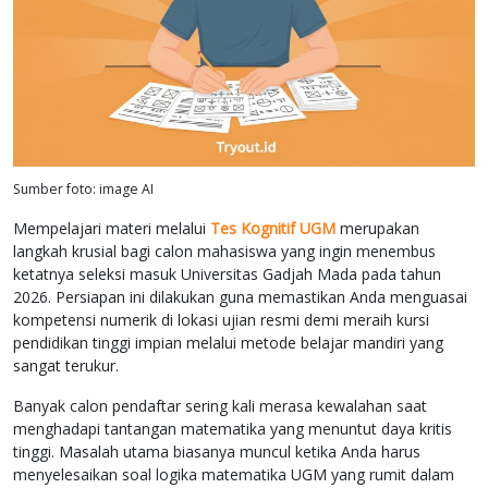
Sumber foto: image AI
Mempelajari materi melalui
Tes Kognitif UGM
merupakan
langkah krusial bagi calon mahasiswa yang ingin menembus
ketatnya seleksi masuk Universitas Gadjah Mada pada tahun
2026. Persiapan ini dilakukan guna memastikan Anda menguasai
kompetensi numerik di lokasi ujian resmi demi meraih kursi
pendidikan tinggi impian melalui metode belajar mandiri yang
sangat terukur.
Banyak calon pendaftar sering kali merasa kewalahan saat
menghadapi tantangan matematika yang menuntut daya kritis
tinggi. Masalah utama biasanya muncul ketika Anda harus
menyelesaikan soal logika matematika UGM yang rumit dalam