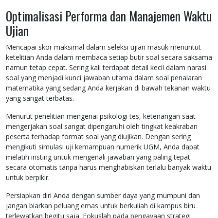
Optimalisasi Performa dan Manajemen Waktu
Ujian
Mencapai skor maksimal dalam seleksi ujian masuk menuntut
ketelitian Anda dalam membaca setiap butir soal secara saksama
namun tetap cepat. Sering kali terdapat detail kecil dalam narasi
soal yang menjadi kunci jawaban utama dalam soal penalaran
matematika yang sedang Anda kerjakan di bawah tekanan waktu
yang sangat terbatas.
Menurut penelitian mengenai psikologi tes, ketenangan saat
mengerjakan soal sangat dipengaruhi oleh tingkat keakraban
peserta terhadap format soal yang diujikan. Dengan sering
mengikuti simulasi uji kemampuan numerik UGM, Anda dapat
melatih insting untuk mengenali jawaban yang paling tepat
secara otomatis tanpa harus menghabiskan terlalu banyak waktu
untuk berpikir.
Persiapkan diri Anda dengan sumber daya yang mumpuni dan
jangan biarkan peluang emas untuk berkuliah di kampus biru
terlewatkan begitu saja. Fokuslah pada pengayaan strategi