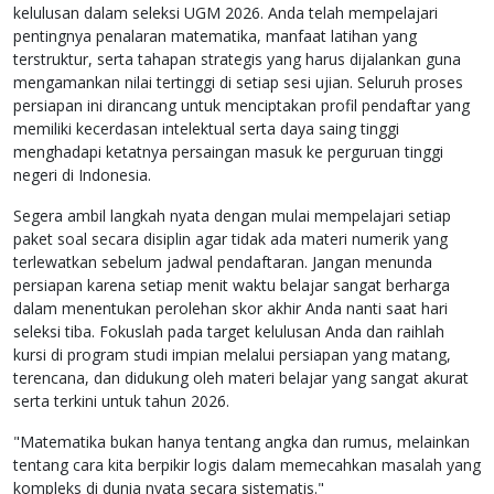
kelulusan dalam seleksi UGM 2026. Anda telah mempelajari
pentingnya penalaran matematika, manfaat latihan yang
terstruktur, serta tahapan strategis yang harus dijalankan guna
mengamankan nilai tertinggi di setiap sesi ujian. Seluruh proses
persiapan ini dirancang untuk menciptakan profil pendaftar yang
memiliki kecerdasan intelektual serta daya saing tinggi
menghadapi ketatnya persaingan masuk ke perguruan tinggi
negeri di Indonesia.
Segera ambil langkah nyata dengan mulai mempelajari setiap
paket soal secara disiplin agar tidak ada materi numerik yang
terlewatkan sebelum jadwal pendaftaran. Jangan menunda
persiapan karena setiap menit waktu belajar sangat berharga
dalam menentukan perolehan skor akhir Anda nanti saat hari
seleksi tiba. Fokuslah pada target kelulusan Anda dan raihlah
kursi di program studi impian melalui persiapan yang matang,
terencana, dan didukung oleh materi belajar yang sangat akurat
serta terkini untuk tahun 2026.
"Matematika bukan hanya tentang angka dan rumus, melainkan
tentang cara kita berpikir logis dalam memecahkan masalah yang
kompleks di dunia nyata secara sistematis."