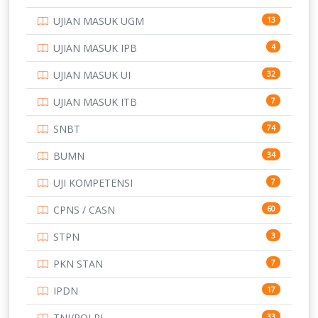
SD
133
UJIAN MASUK UGM
13
SMA
146
UJIAN MASUK IPB
4
SMK
231
UJIAN MASUK UI
32
SMP
134
UJIAN MASUK ITB
7
STIP
2
SNBT
74
TNI
153
BUMN
34
TOEFL
345
UJI KOMPETENSI
7
UNIVERSITAS AIRLANGGA
15
CPNS / CASN
60
UNIVERSITAS ANDALAS
16
STPN
3
UNIVERSITAS BANGKA BELITUNG
15
PKN STAN
7
UNIVERSITAS BENGKULU
15
IPDN
17
UNIVERSITAS BORNEO TARAKAN
14
TNI/POLRI
33