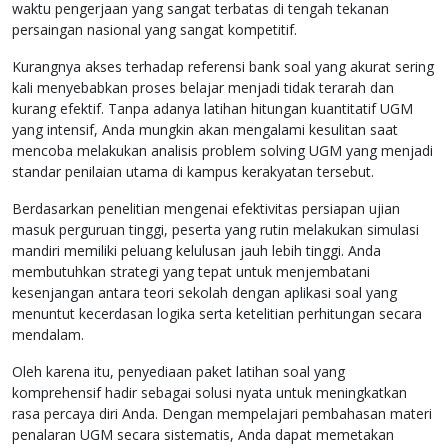
waktu pengerjaan yang sangat terbatas di tengah tekanan
persaingan nasional yang sangat kompetitif.
Kurangnya akses terhadap referensi bank soal yang akurat sering
kali menyebabkan proses belajar menjadi tidak terarah dan
kurang efektif. Tanpa adanya latihan hitungan kuantitatif UGM
yang intensif, Anda mungkin akan mengalami kesulitan saat
mencoba melakukan analisis problem solving UGM yang menjadi
standar penilaian utama di kampus kerakyatan tersebut.
Berdasarkan penelitian mengenai efektivitas persiapan ujian
masuk perguruan tinggi, peserta yang rutin melakukan simulasi
mandiri memiliki peluang kelulusan jauh lebih tinggi. Anda
membutuhkan strategi yang tepat untuk menjembatani
kesenjangan antara teori sekolah dengan aplikasi soal yang
menuntut kecerdasan logika serta ketelitian perhitungan secara
mendalam.
Oleh karena itu, penyediaan paket latihan soal yang
komprehensif hadir sebagai solusi nyata untuk meningkatkan
rasa percaya diri Anda. Dengan mempelajari pembahasan materi
penalaran UGM secara sistematis, Anda dapat memetakan