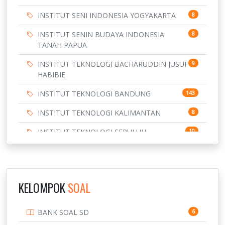
INSTITUT SENI INDONESIA YOGYAKARTA
8
INSTITUT SENIN BUDAYA INDONESIA
8
TANAH PAPUA
INSTITUT TEKNOLOGI BACHARUDDIN JUSUF
9
HABIBIE
INSTITUT TEKNOLOGI BANDUNG
143
INSTITUT TEKNOLOGI KALIMANTAN
8
INSTITUT TEKNOLOGI SEPULUH
10
NOVEMBER
INSTITUT TEKNOLOGI SUMATERA
9
IPDN / STPDN
148
KELOMPOK
SOAL
PENDIDIKAN
943
BANK SOAL SD
6
PERBANKAN
3