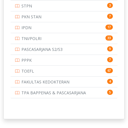
STPN
3
UNIVERSITAS BANGKA BELITUNG
15
PKN STAN
7
UNIVERSITAS BENGKULU
15
IPDN
17
UNIVERSITAS BORNEO TARAKAN
14
TNI/POLRI
33
UNIVERSITAS BRAWIJAYA
14
PASCASARJANA S2/S3
9
UNIVERSITAS CENDRAWASIH
14
PPPK
7
UNIVERSITAS DIPENOGORO
15
TOEFL
67
UNIVERSITAS GADJAH MADA
219
FAKULTAS KEDOKTERAN
4
UNIVERSITAS HALUOLEO
11
TPA BAPPENAS & PASCASARJANA
5
UNIVERSITAS INDONESIA
159
UNIVERSITAS JAMBI
13
UNIVERSITAS JEMBER
12