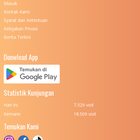
Masuk
UNIVERSITAS NEGERI MALANG
7
Kontak Kami
UNIVERSITAS NEGERI MANADO
7
Syarat dan Ketentuan
UNIVERSITAS NEGERI MEDAN
7
Kebijakan Privasi
Berita Terkini
UNIVERSITAS NEGERI PADANG
7
UNIVERSITAS NEGERI YOGYAKARTA
8
Donwload App
UNIVERSITAS NUSA CENDANA
7
UNIVERSITAS PADJADJARAN
11
UNIVERSITAS PALANGKARAYA
7
Statistik Kunjungan
UNIVERSITAS PATTIMURA
7
Hari Ini
7.329 visit
UNIVERSITAS PEMBANGUNAN NASIONAL
6
Kemarin
18.509 visit
(UPN) VETERAN JAKARTA
Temukan Kami
UNIVERSITAS PEMBANGUNAN NASIONAL
4
(UPN) VETERAN JAWA TIMUR