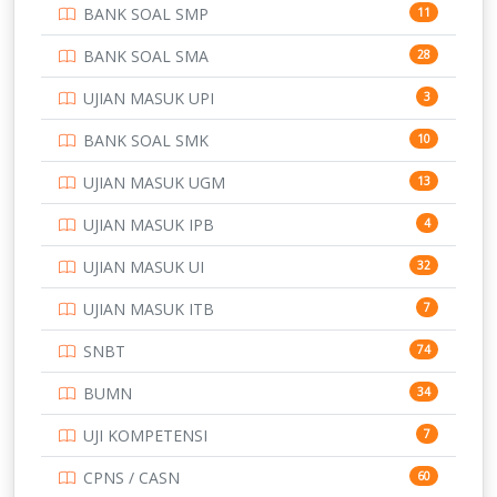
BANK SOAL SMP
11
POLRI
169
BANK SOAL SMA
28
POLTEK SSN
7
UJIAN MASUK UPI
3
PTDI STTD
4
BANK SOAL SMK
10
SD
133
UJIAN MASUK UGM
13
SMA
146
UJIAN MASUK IPB
4
SMK
231
UJIAN MASUK UI
32
SMP
134
UJIAN MASUK ITB
7
STIP
2
SNBT
74
TNI
153
BUMN
34
TOEFL
345
UJI KOMPETENSI
7
UNIVERSITAS AIRLANGGA
15
CPNS / CASN
60
UNIVERSITAS ANDALAS
16