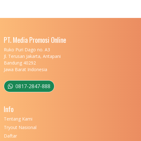
UNIVERSITAS JENDERAL SOEDIRMAN
11
UNIVERSITAS LAMBUNG MANGKURAT
11
UNIVERSITAS LAMPUNG
11
UNIVERSITAS MALIKUSSALEH
11
PT. Media Promosi Online
UNIVERSITAS MARITIM RAJA ALI HAJI
11
Ruko Puri Dago no. A3
Jl. Terusan Jakarta, Antapani
UNIVERSITAS MATARAM
11
Bandung 40292
Jawa Barat Indonesia
UNIVERSITAS MULAWARMAN
12
UNIVERSITAS MUSAMUS
11
0817-2847-888
UNIVERSITAS NEGERI GANESHA
11
Info
UNIVERSITAS NEGERI GORONTALO
11
Tentang Kami
UNIVERSITAS NEGERI KHAIRUN
11
Tryout Nasional
UNIVERSITAS NEGERI MAKASSAR
11
Daftar