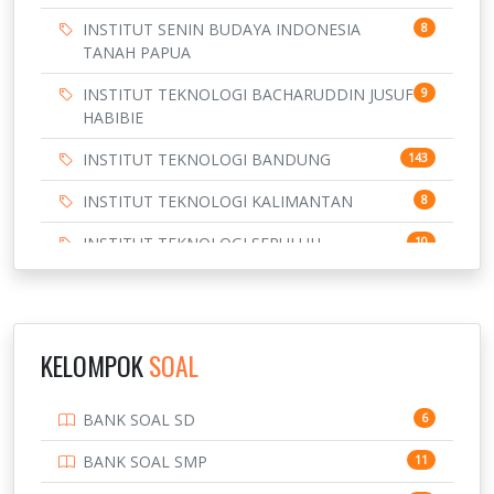
INSTITUT SENIN BUDAYA INDONESIA
8
TANAH PAPUA
INSTITUT TEKNOLOGI BACHARUDDIN JUSUF
9
HABIBIE
INSTITUT TEKNOLOGI BANDUNG
143
INSTITUT TEKNOLOGI KALIMANTAN
8
INSTITUT TEKNOLOGI SEPULUH
10
NOVEMBER
INSTITUT TEKNOLOGI SUMATERA
9
IPDN / STPDN
148
KELOMPOK
SOAL
PENDIDIKAN
943
BANK SOAL SD
6
PERBANKAN
3
BANK SOAL SMP
11
POLRI
169