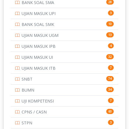
BANK SOAL SMA
28
POLTEK SSN
7
UJIAN MASUK UPI
3
PTDI STTD
4
BANK SOAL SMK
10
SD
133
UJIAN MASUK UGM
13
SMA
146
UJIAN MASUK IPB
4
SMK
231
UJIAN MASUK UI
32
SMP
134
UJIAN MASUK ITB
7
STIP
2
SNBT
74
TNI
153
BUMN
34
TOEFL
345
UJI KOMPETENSI
7
UNIVERSITAS AIRLANGGA
15
CPNS / CASN
60
UNIVERSITAS ANDALAS
16
STPN
3
UNIVERSITAS BANGKA BELITUNG
15