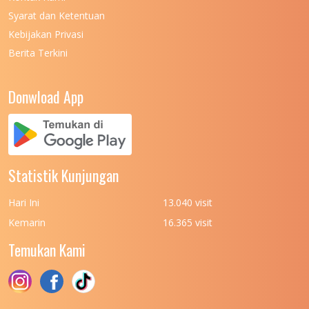
UNIVERSITAS NEGERI MANADO
7
Syarat dan Ketentuan
UNIVERSITAS NEGERI MEDAN
7
Kebijakan Privasi
Berita Terkini
UNIVERSITAS NEGERI PADANG
7
UNIVERSITAS NEGERI YOGYAKARTA
8
Donwload App
UNIVERSITAS NUSA CENDANA
7
UNIVERSITAS PADJADJARAN
11
UNIVERSITAS PALANGKARAYA
7
Statistik Kunjungan
UNIVERSITAS PATTIMURA
7
Hari Ini
13.040 visit
UNIVERSITAS PEMBANGUNAN NASIONAL
6
Kemarin
16.365 visit
(UPN) VETERAN JAKARTA
Temukan Kami
UNIVERSITAS PEMBANGUNAN NASIONAL
4
(UPN) VETERAN JAWA TIMUR
UNIVERSITAS PEMBANGUNAN NASIONAL
5