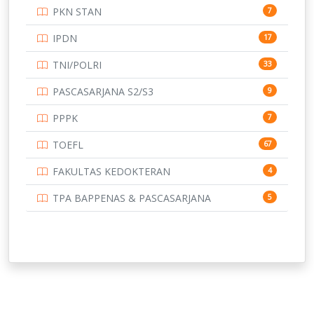
PKN STAN
7
UNIVERSITAS BENGKULU
15
IPDN
17
UNIVERSITAS BORNEO TARAKAN
14
TNI/POLRI
33
UNIVERSITAS BRAWIJAYA
14
PASCASARJANA S2/S3
9
UNIVERSITAS CENDRAWASIH
14
PPPK
7
UNIVERSITAS DIPENOGORO
15
TOEFL
67
UNIVERSITAS GADJAH MADA
219
FAKULTAS KEDOKTERAN
4
UNIVERSITAS HALUOLEO
11
TPA BAPPENAS & PASCASARJANA
5
UNIVERSITAS INDONESIA
144
UNIVERSITAS JAMBI
13
UNIVERSITAS JEMBER
12
UNIVERSITAS JENDERAL SOEDIRMAN
11
UNIVERSITAS LAMBUNG MANGKURAT
11