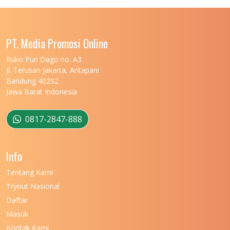
UNIVERSITAS LAMPUNG
11
UNIVERSITAS MALIKUSSALEH
11
PT. Media Promosi Online
UNIVERSITAS MARITIM RAJA ALI HAJI
11
Ruko Puri Dago no. A3
Jl. Terusan Jakarta, Antapani
UNIVERSITAS MATARAM
11
Bandung 40292
Jawa Barat Indonesia
UNIVERSITAS MULAWARMAN
12
UNIVERSITAS MUSAMUS
11
0817-2847-888
UNIVERSITAS NEGERI GANESHA
11
Info
UNIVERSITAS NEGERI GORONTALO
11
Tentang Kami
UNIVERSITAS NEGERI KHAIRUN
11
Tryout Nasional
UNIVERSITAS NEGERI MAKASSAR
11
Daftar
Masuk
UNIVERSITAS NEGERI MALANG
7
Kontak Kami