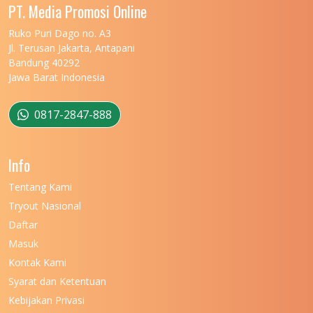
UNIVERSITAS MALIKUSSALEH
11
PT. Media Promosi Online
UNIVERSITAS MARITIM RAJA ALI HAJI
11
Ruko Puri Dago no. A3
Jl. Terusan Jakarta, Antapani
UNIVERSITAS MATARAM
11
Bandung 40292
Jawa Barat Indonesia
UNIVERSITAS MULAWARMAN
12
UNIVERSITAS MUSAMUS
11
0817-2847-888
UNIVERSITAS NEGERI GANESHA
11
Info
UNIVERSITAS NEGERI GORONTALO
11
Tentang Kami
UNIVERSITAS NEGERI KHAIRUN
11
Tryout Nasional
UNIVERSITAS NEGERI MAKASSAR
11
Daftar
Masuk
UNIVERSITAS NEGERI MALANG
7
Kontak Kami
UNIVERSITAS NEGERI MANADO
7
Syarat dan Ketentuan
UNIVERSITAS NEGERI MEDAN
7
Kebijakan Privasi