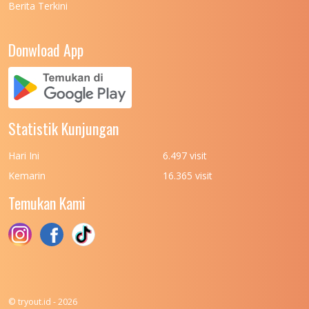
Berita Terkini
UNIVERSITAS NEGERI PADANG
7
UNIVERSITAS NEGERI YOGYAKARTA
8
Donwload App
UNIVERSITAS NUSA CENDANA
7
UNIVERSITAS PADJADJARAN
11
UNIVERSITAS PALANGKARAYA
7
Statistik Kunjungan
UNIVERSITAS PATTIMURA
7
Hari Ini
6.497 visit
UNIVERSITAS PEMBANGUNAN NASIONAL
6
Kemarin
16.365 visit
(UPN) VETERAN JAKARTA
Temukan Kami
UNIVERSITAS PEMBANGUNAN NASIONAL
4
(UPN) VETERAN JAWA TIMUR
UNIVERSITAS PEMBANGUNAN NASIONAL
5
(UPN) VETERAN YOGYAKARTA
UNIVERSITAS PENDIDIKAN INDONESIA
112
© tryout.id - 2026