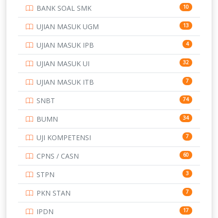
BANK SOAL SMK
10
SD
133
UJIAN MASUK UGM
13
SMA
146
UJIAN MASUK IPB
4
SMK
231
UJIAN MASUK UI
32
SMP
134
UJIAN MASUK ITB
7
STIP
2
SNBT
74
TNI
153
BUMN
34
TOEFL
345
UJI KOMPETENSI
7
UNIVERSITAS AIRLANGGA
15
CPNS / CASN
60
UNIVERSITAS ANDALAS
16
STPN
3
UNIVERSITAS BANGKA BELITUNG
15
PKN STAN
7
UNIVERSITAS BENGKULU
15
IPDN
17
UNIVERSITAS BORNEO TARAKAN
14