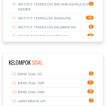
INSTITUT TEKNOLOGI BACHARUDDIN JUSUF
9
HABIBIE
INSTITUT TEKNOLOGI BANDUNG
143
INSTITUT TEKNOLOGI KALIMANTAN
8
INSTITUT TEKNOLOGI SEPULUH
10
NOVEMBER
INSTITUT TEKNOLOGI SUMATERA
9
IPDN / STPDN
148
KELOMPOK
SOAL
PENDIDIKAN
943
BANK SOAL SD
6
PERBANKAN
3
BANK SOAL SMP
11
POLRI
169
BANK SOAL SMA
28
POLTEK SSN
7
UJIAN MASUK UPI
3
PTDI STTD
4