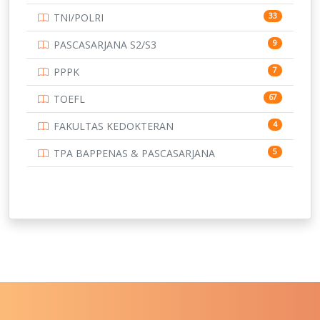
TNI/POLRI
33
UNIVERSITAS BRAWIJAYA
14
PASCASARJANA S2/S3
9
UNIVERSITAS CENDRAWASIH
14
PPPK
7
UNIVERSITAS DIPENOGORO
15
TOEFL
67
UNIVERSITAS GADJAH MADA
219
FAKULTAS KEDOKTERAN
4
UNIVERSITAS HALUOLEO
11
TPA BAPPENAS & PASCASARJANA
5
UNIVERSITAS INDONESIA
134
UNIVERSITAS JAMBI
13
UNIVERSITAS JEMBER
12
UNIVERSITAS JENDERAL SOEDIRMAN
11
UNIVERSITAS LAMBUNG MANGKURAT
11
UNIVERSITAS LAMPUNG
11