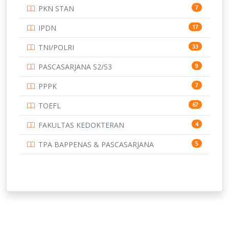
PKN STAN
7
UNIVERSITAS BENGKULU
15
IPDN
17
UNIVERSITAS BORNEO TARAKAN
14
TNI/POLRI
33
UNIVERSITAS BRAWIJAYA
14
PASCASARJANA S2/S3
9
UNIVERSITAS CENDRAWASIH
14
PPPK
7
UNIVERSITAS DIPENOGORO
15
TOEFL
67
UNIVERSITAS GADJAH MADA
219
FAKULTAS KEDOKTERAN
4
UNIVERSITAS HALUOLEO
11
TPA BAPPENAS & PASCASARJANA
5
UNIVERSITAS INDONESIA
144
UNIVERSITAS JAMBI
13
UNIVERSITAS JEMBER
12
UNIVERSITAS JENDERAL SOEDIRMAN
11
UNIVERSITAS LAMBUNG MANGKURAT
11