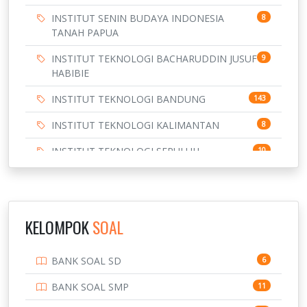
INSTITUT SENIN BUDAYA INDONESIA
8
TANAH PAPUA
INSTITUT TEKNOLOGI BACHARUDDIN JUSUF
9
HABIBIE
INSTITUT TEKNOLOGI BANDUNG
143
INSTITUT TEKNOLOGI KALIMANTAN
8
INSTITUT TEKNOLOGI SEPULUH
10
NOVEMBER
INSTITUT TEKNOLOGI SUMATERA
9
IPDN / STPDN
148
KELOMPOK
SOAL
PENDIDIKAN
943
BANK SOAL SD
6
PERBANKAN
3
BANK SOAL SMP
11
POLRI
169