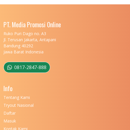
UNIVERSITAS LAMPUNG
11
UNIVERSITAS MALIKUSSALEH
11
PT. Media Promosi Online
UNIVERSITAS MARITIM RAJA ALI HAJI
11
Ruko Puri Dago no. A3
Jl. Terusan Jakarta, Antapani
UNIVERSITAS MATARAM
11
Bandung 40292
Jawa Barat Indonesia
UNIVERSITAS MULAWARMAN
12
UNIVERSITAS MUSAMUS
11
0817-2847-888
UNIVERSITAS NEGERI GANESHA
11
Info
UNIVERSITAS NEGERI GORONTALO
11
Tentang Kami
UNIVERSITAS NEGERI KHAIRUN
11
Tryout Nasional
UNIVERSITAS NEGERI MAKASSAR
11
Daftar
Masuk
UNIVERSITAS NEGERI MALANG
7
Kontak Kami