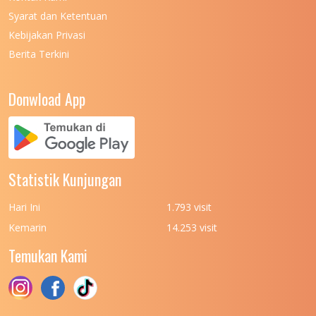
UNIVERSITAS NEGERI MANADO
7
Syarat dan Ketentuan
UNIVERSITAS NEGERI MEDAN
7
Kebijakan Privasi
Berita Terkini
UNIVERSITAS NEGERI PADANG
7
UNIVERSITAS NEGERI YOGYAKARTA
8
Donwload App
UNIVERSITAS NUSA CENDANA
7
UNIVERSITAS PADJADJARAN
11
UNIVERSITAS PALANGKARAYA
7
Statistik Kunjungan
UNIVERSITAS PATTIMURA
7
Hari Ini
1.793 visit
UNIVERSITAS PEMBANGUNAN NASIONAL
6
Kemarin
14.253 visit
(UPN) VETERAN JAKARTA
Temukan Kami
UNIVERSITAS PEMBANGUNAN NASIONAL
4
(UPN) VETERAN JAWA TIMUR
UNIVERSITAS PEMBANGUNAN NASIONAL
5