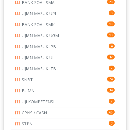
BANK SOAL SMA
28
POLTEK SSN
7
UJIAN MASUK UPI
3
PTDI STTD
4
BANK SOAL SMK
10
SD
133
UJIAN MASUK UGM
13
SMA
146
UJIAN MASUK IPB
4
SMK
231
UJIAN MASUK UI
32
SMP
134
UJIAN MASUK ITB
7
STIP
2
SNBT
74
TNI
153
BUMN
34
TOEFL
345
UJI KOMPETENSI
7
UNIVERSITAS AIRLANGGA
15
CPNS / CASN
60
UNIVERSITAS ANDALAS
16
STPN
3
UNIVERSITAS BANGKA BELITUNG
15