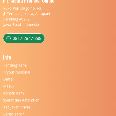
UNIVERSITAS MARITIM RAJA ALI HAJI
11
Ruko Puri Dago no. A3
Jl. Terusan Jakarta, Antapani
UNIVERSITAS MATARAM
11
Bandung 40292
Jawa Barat Indonesia
UNIVERSITAS MULAWARMAN
12
UNIVERSITAS MUSAMUS
11
0817-2847-888
UNIVERSITAS NEGERI GANESHA
11
Info
UNIVERSITAS NEGERI GORONTALO
11
Tentang Kami
UNIVERSITAS NEGERI KHAIRUN
11
Tryout Nasional
UNIVERSITAS NEGERI MAKASSAR
11
Daftar
Masuk
UNIVERSITAS NEGERI MALANG
7
Kontak Kami
UNIVERSITAS NEGERI MANADO
7
Syarat dan Ketentuan
UNIVERSITAS NEGERI MEDAN
7
Kebijakan Privasi
Berita Terkini
UNIVERSITAS NEGERI PADANG
7