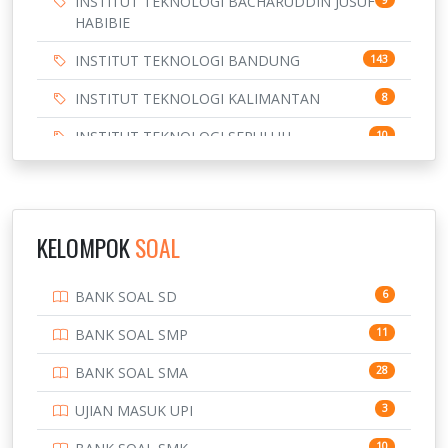
INSTITUT TEKNOLOGI BACHARUDDIN JUSUF
HABIBIE
INSTITUT TEKNOLOGI BANDUNG
143
INSTITUT TEKNOLOGI KALIMANTAN
8
INSTITUT TEKNOLOGI SEPULUH
10
NOVEMBER
INSTITUT TEKNOLOGI SUMATERA
9
IPDN / STPDN
148
KELOMPOK
SOAL
PENDIDIKAN
943
BANK SOAL SD
6
PERBANKAN
3
BANK SOAL SMP
11
POLRI
169
BANK SOAL SMA
28
POLTEK SSN
7
UJIAN MASUK UPI
3
PTDI STTD
4
10