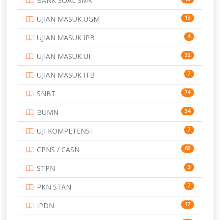
BANK SOAL SMK
SD
133
UJIAN MASUK UGM
13
SMA
146
UJIAN MASUK IPB
4
SMK
231
UJIAN MASUK UI
32
SMP
134
UJIAN MASUK ITB
7
STIP
2
SNBT
74
TNI
153
BUMN
34
TOEFL
345
UJI KOMPETENSI
7
UNIVERSITAS AIRLANGGA
15
CPNS / CASN
60
UNIVERSITAS ANDALAS
16
STPN
3
UNIVERSITAS BANGKA BELITUNG
15
PKN STAN
7
UNIVERSITAS BENGKULU
15
IPDN
17
UNIVERSITAS BORNEO TARAKAN
14