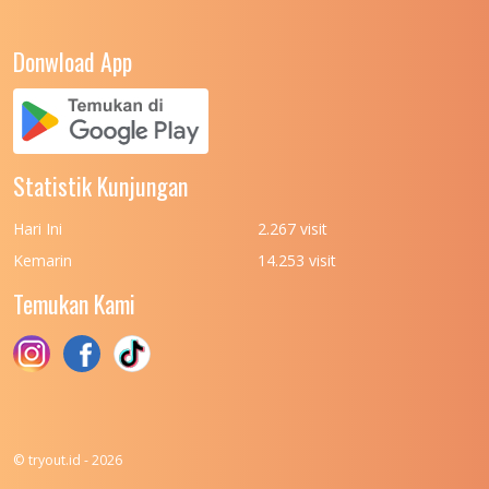
UNIVERSITAS NEGERI YOGYAKARTA
8
Donwload App
UNIVERSITAS NUSA CENDANA
7
UNIVERSITAS PADJADJARAN
11
UNIVERSITAS PALANGKARAYA
7
Statistik Kunjungan
UNIVERSITAS PATTIMURA
7
Hari Ini
2.267 visit
UNIVERSITAS PEMBANGUNAN NASIONAL
6
Kemarin
14.253 visit
(UPN) VETERAN JAKARTA
Temukan Kami
UNIVERSITAS PEMBANGUNAN NASIONAL
4
(UPN) VETERAN JAWA TIMUR
UNIVERSITAS PEMBANGUNAN NASIONAL
5
(UPN) VETERAN YOGYAKARTA
UNIVERSITAS PENDIDIKAN INDONESIA
112
© tryout.id - 2026
UNIVERSITAS PERTAHANAN INDONESIA
6