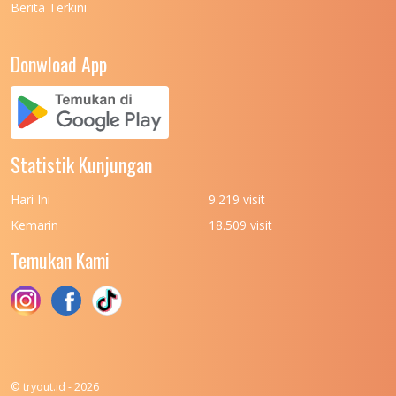
Berita Terkini
UNIVERSITAS NEGERI PADANG
7
UNIVERSITAS NEGERI YOGYAKARTA
8
Donwload App
UNIVERSITAS NUSA CENDANA
7
UNIVERSITAS PADJADJARAN
11
UNIVERSITAS PALANGKARAYA
7
Statistik Kunjungan
UNIVERSITAS PATTIMURA
7
Hari Ini
9.219 visit
UNIVERSITAS PEMBANGUNAN NASIONAL
6
Kemarin
18.509 visit
(UPN) VETERAN JAKARTA
Temukan Kami
UNIVERSITAS PEMBANGUNAN NASIONAL
4
(UPN) VETERAN JAWA TIMUR
UNIVERSITAS PEMBANGUNAN NASIONAL
5
(UPN) VETERAN YOGYAKARTA
UNIVERSITAS PENDIDIKAN INDONESIA
112
© tryout.id - 2026