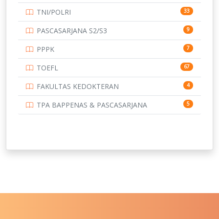
TNI/POLRI
33
UNIVERSITAS BRAWIJAYA
14
PASCASARJANA S2/S3
9
UNIVERSITAS CENDRAWASIH
14
PPPK
7
UNIVERSITAS DIPENOGORO
15
TOEFL
67
UNIVERSITAS GADJAH MADA
219
FAKULTAS KEDOKTERAN
4
UNIVERSITAS HALUOLEO
11
TPA BAPPENAS & PASCASARJANA
5
UNIVERSITAS INDONESIA
159
UNIVERSITAS JAMBI
13
UNIVERSITAS JEMBER
12
UNIVERSITAS JENDERAL SOEDIRMAN
11
UNIVERSITAS LAMBUNG MANGKURAT
11
UNIVERSITAS LAMPUNG
11