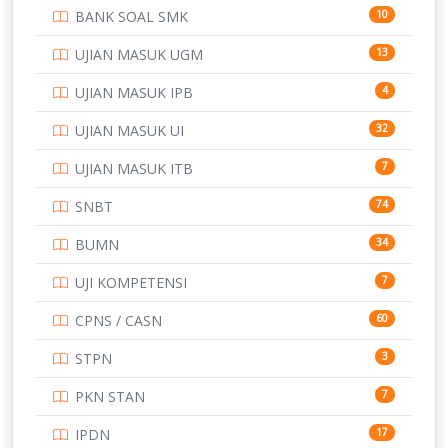
BANK SOAL SMK
10
SD
133
UJIAN MASUK UGM
13
SMA
146
UJIAN MASUK IPB
4
SMK
231
UJIAN MASUK UI
32
SMP
134
UJIAN MASUK ITB
7
STIP
2
SNBT
74
TNI
153
BUMN
34
TOEFL
345
UJI KOMPETENSI
7
UNIVERSITAS AIRLANGGA
15
CPNS / CASN
60
UNIVERSITAS ANDALAS
16
STPN
3
UNIVERSITAS BANGKA BELITUNG
15
PKN STAN
7
UNIVERSITAS BENGKULU
15
IPDN
17
UNIVERSITAS BORNEO TARAKAN
14