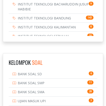
INSTITUT TEKNOLOGI BACHARUDDIN JUSUF
9
HABIBIE
INSTITUT TEKNOLOGI BANDUNG
143
INSTITUT TEKNOLOGI KALIMANTAN
8
INSTITUT TEKNOLOGI SEPULUH
10
NOVEMBER
INSTITUT TEKNOLOGI SUMATERA
9
IPDN / STPDN
148
KELOMPOK
SOAL
PENDIDIKAN
943
BANK SOAL SD
6
PERBANKAN
3
BANK SOAL SMP
11
POLRI
169
BANK SOAL SMA
28
POLTEK SSN
7
UJIAN MASUK UPI
3
PTDI STTD
4