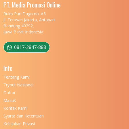
UNIVERSITAS MALIKUSSALEH
11
PT. Media Promosi Online
UNIVERSITAS MARITIM RAJA ALI HAJI
11
Ruko Puri Dago no. A3
Jl. Terusan Jakarta, Antapani
UNIVERSITAS MATARAM
11
Bandung 40292
Jawa Barat Indonesia
UNIVERSITAS MULAWARMAN
12
UNIVERSITAS MUSAMUS
11
0817-2847-888
UNIVERSITAS NEGERI GANESHA
11
Info
UNIVERSITAS NEGERI GORONTALO
11
Tentang Kami
UNIVERSITAS NEGERI KHAIRUN
11
Tryout Nasional
UNIVERSITAS NEGERI MAKASSAR
11
Daftar
Masuk
UNIVERSITAS NEGERI MALANG
7
Kontak Kami
UNIVERSITAS NEGERI MANADO
7
Syarat dan Ketentuan
UNIVERSITAS NEGERI MEDAN
7
Kebijakan Privasi