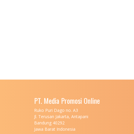
PT. Media Promosi Online
Ruko Puri Dago no. A3
Jl. Terusan Jakarta, Antapani
Bandung 40292
Jawa Barat Indonesia