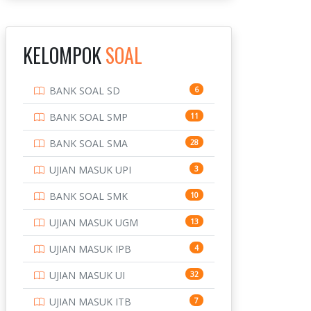
INSTITUT TEKNOLOGI
143
BANDUNG
KELOMPOK
SOAL
INSTITUT TEKNOLOGI
8
KALIMANTAN
BANK SOAL SD
6
INSTITUT TEKNOLOGI
10
SEPULUH NOVEMBER
BANK SOAL SMP
11
INSTITUT TEKNOLOGI
9
BANK SOAL SMA
28
SUMATERA
UJIAN MASUK UPI
3
IPDN / STPDN
148
BANK SOAL SMK
10
PENDIDIKAN
943
UJIAN MASUK UGM
13
PERBANKAN
3
UJIAN MASUK IPB
4
POLRI
169
UJIAN MASUK UI
32
POLTEK SSN
7
UJIAN MASUK ITB
7
PTDI STTD
4