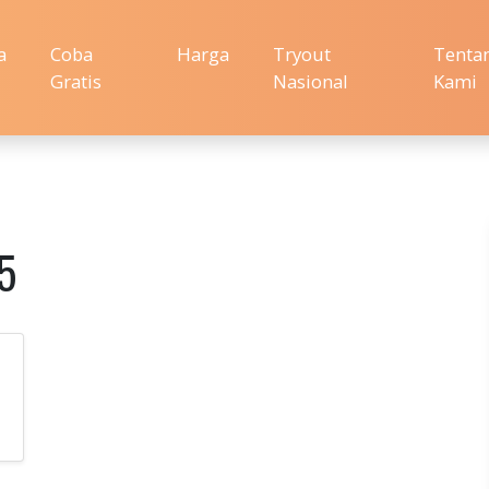
a
Coba
Harga
Tryout
Tenta
Gratis
Nasional
Kami
5