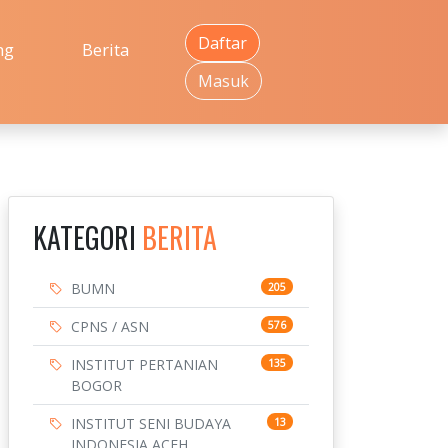
Daftar
ng
Berita
Masuk
KATEGORI
BERITA
BUMN
205
CPNS / ASN
576
INSTITUT PERTANIAN
135
BOGOR
INSTITUT SENI BUDAYA
13
INDONESIA ACEH